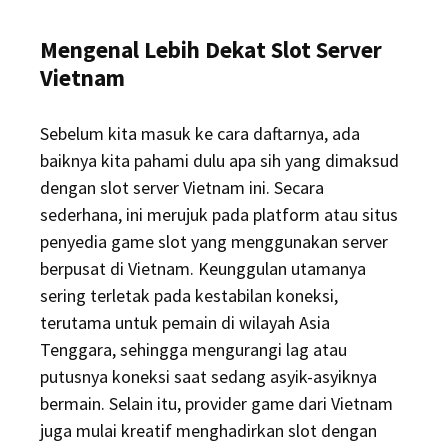
Mengenal Lebih Dekat Slot Server
Vietnam
Sebelum kita masuk ke cara daftarnya, ada
baiknya kita pahami dulu apa sih yang dimaksud
dengan slot server Vietnam ini. Secara
sederhana, ini merujuk pada platform atau situs
penyedia game slot yang menggunakan server
berpusat di Vietnam. Keunggulan utamanya
sering terletak pada kestabilan koneksi,
terutama untuk pemain di wilayah Asia
Tenggara, sehingga mengurangi lag atau
putusnya koneksi saat sedang asyik-asyiknya
bermain. Selain itu, provider game dari Vietnam
juga mulai kreatif menghadirkan slot dengan