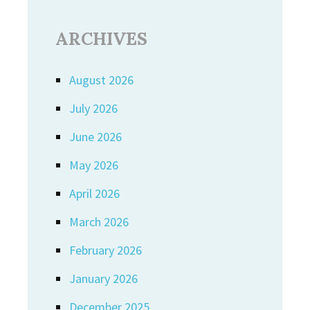
ARCHIVES
August 2026
July 2026
June 2026
May 2026
April 2026
March 2026
February 2026
January 2026
December 2025