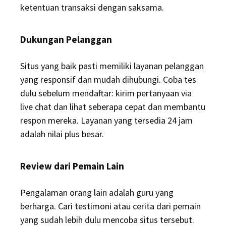
ketentuan transaksi dengan saksama.
Dukungan Pelanggan
Situs yang baik pasti memiliki layanan pelanggan
yang responsif dan mudah dihubungi. Coba tes
dulu sebelum mendaftar: kirim pertanyaan via
live chat dan lihat seberapa cepat dan membantu
respon mereka. Layanan yang tersedia 24 jam
adalah nilai plus besar.
Review dari Pemain Lain
Pengalaman orang lain adalah guru yang
berharga. Cari testimoni atau cerita dari pemain
yang sudah lebih dulu mencoba situs tersebut.