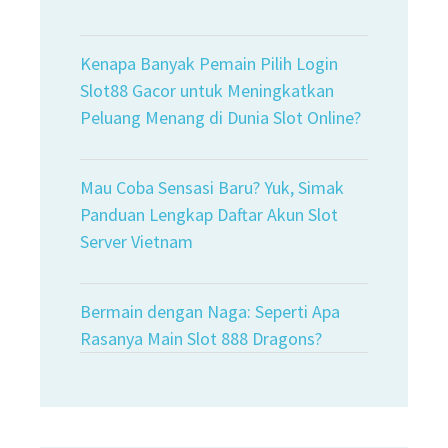
Kenapa Banyak Pemain Pilih Login
Slot88 Gacor untuk Meningkatkan
Peluang Menang di Dunia Slot Online?
Mau Coba Sensasi Baru? Yuk, Simak
Panduan Lengkap Daftar Akun Slot
Server Vietnam
Bermain dengan Naga: Seperti Apa
Rasanya Main Slot 888 Dragons?