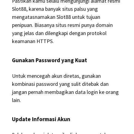
Pastikan kamu selalu mengunjungi alamat resmi
Slot88, karena banyak situs palsu yang
mengatasnamakan Slot88 untuk tujuan
penipuan. Biasanya situs resmi punya domain
yang jelas dan dilengkapi dengan protokol
keamanan HTTPS.
Gunakan Password yang Kuat
Untuk mencegah akun diretas, gunakan
kombinasi password yang sulit ditebak dan
jangan pernah membagikan data login ke orang
lain.
Update Informasi Akun