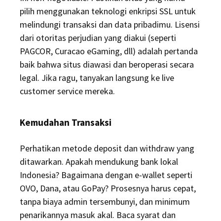
pilih menggunakan teknologi enkripsi SSL untuk
melindungi transaksi dan data pribadimu. Lisensi
dari otoritas perjudian yang diakui (seperti
PAGCOR, Curacao eGaming, dll) adalah pertanda
baik bahwa situs diawasi dan beroperasi secara
legal. Jika ragu, tanyakan langsung ke live
customer service mereka.
Kemudahan Transaksi
Perhatikan metode deposit dan withdraw yang
ditawarkan. Apakah mendukung bank lokal
Indonesia? Bagaimana dengan e-wallet seperti
OVO, Dana, atau GoPay? Prosesnya harus cepat,
tanpa biaya admin tersembunyi, dan minimum
penarikannya masuk akal. Baca syarat dan