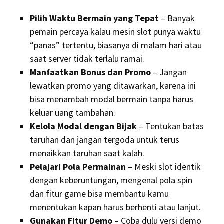
Pilih Waktu Bermain yang Tepat
– Banyak
pemain percaya kalau mesin slot punya waktu
“panas” tertentu, biasanya di malam hari atau
saat server tidak terlalu ramai.
Manfaatkan Bonus dan Promo
– Jangan
lewatkan promo yang ditawarkan, karena ini
bisa menambah modal bermain tanpa harus
keluar uang tambahan.
Kelola Modal dengan Bijak
– Tentukan batas
taruhan dan jangan tergoda untuk terus
menaikkan taruhan saat kalah.
Pelajari Pola Permainan
– Meski slot identik
dengan keberuntungan, mengenal pola spin
dan fitur game bisa membantu kamu
menentukan kapan harus berhenti atau lanjut.
Gunakan Fitur Demo
– Coba dulu versi demo