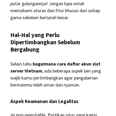
putar gulungannya! Jangan lupa untuk
memahami aturan dan fitur khusus dari setiap
game sebelum bertaruh besar.
Hal-Hal yang Perlu
Dipertimbangkan Sebelum
Bergabung
Selain tahu
bagaimana cara daftar akun slot
server Vietnam
, ada beberapa aspek lain yang
wajib kamu pertimbangkan agar pengalaman
bermainmu lebih aman dan nyaman.
Aspek Keamanan dan Legalitas
Ini non-negotiable. Pastikan situs yang kamu