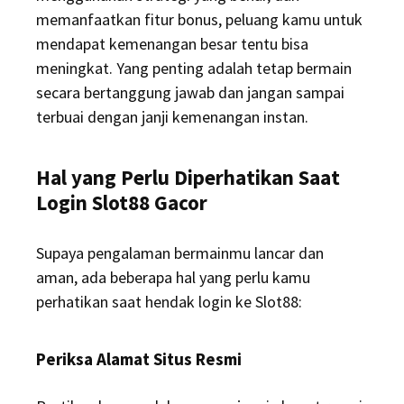
memanfaatkan fitur bonus, peluang kamu untuk
mendapat kemenangan besar tentu bisa
meningkat. Yang penting adalah tetap bermain
secara bertanggung jawab dan jangan sampai
terbuai dengan janji kemenangan instan.
Hal yang Perlu Diperhatikan Saat
Login Slot88 Gacor
Supaya pengalaman bermainmu lancar dan
aman, ada beberapa hal yang perlu kamu
perhatikan saat hendak login ke Slot88:
Periksa Alamat Situs Resmi