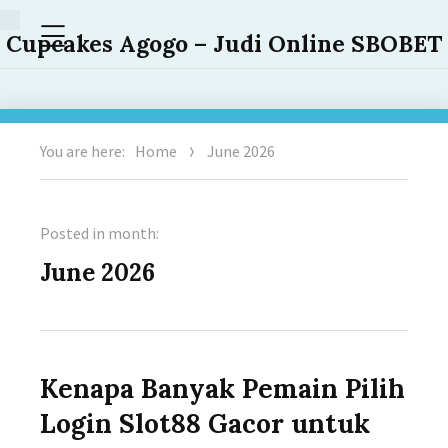
Menu
Cupcakes Agogo – Judi Online SBOBET
You are here:
Home
June 2026
Posted in month:
June 2026
Kenapa Banyak Pemain Pilih
Login Slot88 Gacor untuk