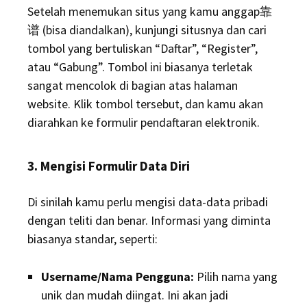
Setelah menemukan situs yang kamu anggap靠
谱 (bisa diandalkan), kunjungi situsnya dan cari
tombol yang bertuliskan “Daftar”, “Register”,
atau “Gabung”. Tombol ini biasanya terletak
sangat mencolok di bagian atas halaman
website. Klik tombol tersebut, dan kamu akan
diarahkan ke formulir pendaftaran elektronik.
3. Mengisi Formulir Data Diri
Di sinilah kamu perlu mengisi data-data pribadi
dengan teliti dan benar. Informasi yang diminta
biasanya standar, seperti:
Username/Nama Pengguna:
Pilih nama yang
unik dan mudah diingat. Ini akan jadi