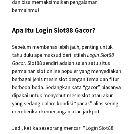
dan bisa memaksimalkan pengalaman
bermainmu!
Apa Itu Login Slot88 Gacor?
Sebelum membahas lebih jauh, penting untuk
tahu dulu apa maksud dari istilah
Login Slot88
Gacor
. Slot88 sendiri adalah salah satu situs
permainan slot online populer yang menyediakan
berbagai jenis mesin slot dengan tema dan fitur
berbeda-beda. Sedangkan kata “gacor” biasanya
dipakai untuk menyebut mesin slot atau akun
yang sedang dalam kondisi “panas” alias sering
memberikan kemenangan atau jackpot.
Jadi, ketika seseorang mencari “Login Slot88