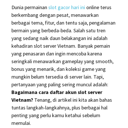
Dunia permainan
slot gacor hari ini
online terus
berkembang dengan pesat, menawarkan
berbagai tema, fitur, dan tentu saja, pengalaman
bermain yang berbeda-beda. Salah satu tren
yang sedang naik daun belakangan ini adalah
kehadiran slot server Vietnam. Banyak pemain
yang penasaran dan ingin mencoba karena
seringkali menawarkan gameplay yang smooth,
bonus yang menarik, dan koleksi game yang
mungkin belum tersedia di server lain. Tapi,
pertanyaan yang paling sering muncul adalah:
Bagaimana cara daftar akun slot server
Vietnam?
Tenang, di artikel ini kita akan bahas
tuntas langkah-langkahnya, plus berbagai hal
penting yang perlu kamu ketahui sebelum
memulai.