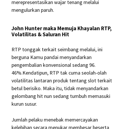
merepresentasikan wajar tenang melalui
mengulurkan paruh.
John Hunter maka Memuja Khayalan RTP,
Volatilitas & Saluran Hit
RTP tonggak terkait seimbang melalui, ini
berguna Kamu pandai menyandarkan
pengembalian konvensional sedang 96.
46%.Kendatipun, RTP tak cuma seolah-olah
volatilitas lantaran produk tentang slot terkait
betul berisiko. Maka itu, tidak menyandarkan
gelombang hit nun sedang tumbuh memasuki
kurun susur.
Jumlah pelaku menebak memercayakan
kelebihan secara menukar membesar beserta