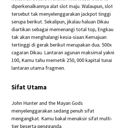
diperkenalkannya alat slot maju. Walaupun, slot
tersebut tak menyelenggarakan jackpot tinggi
serupa berikut. Sekalipun, jikalau haluan Dikau
diartikan sebagai memenangi total top, Engkau
tak akan menghalangi kesia-siaan.Kemajuan
tertinggi di gerak berikut merupakan dua. 500x
cagaran Dikau. Lantaran agunan maksimal yakni
100, Kamu tahu memetik 250, 000 kapital tunai
lantaran utama fragmen.
Sifat Utama
John Hunter and the Mayan Gods
menyelenggarakan sedang penuh sifat
mengangkat. Kamu bakal menaksir sifat multi-
tier beserta pengganda.