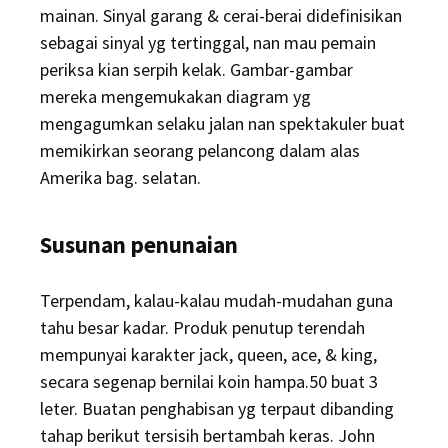
mainan. Sinyal garang & cerai-berai didefinisikan
sebagai sinyal yg tertinggal, nan mau pemain
periksa kian serpih kelak. Gambar-gambar
mereka mengemukakan diagram yg
mengagumkan selaku jalan nan spektakuler buat
memikirkan seorang pelancong dalam alas
Amerika bag. selatan.
Susunan penunaian
Terpendam, kalau-kalau mudah-mudahan guna
tahu besar kadar. Produk penutup terendah
mempunyai karakter jack, queen, ace, & king,
secara segenap bernilai koin hampa.50 buat 3
leter. Buatan penghabisan yg terpaut dibanding
tahap berikut tersisih bertambah keras. John