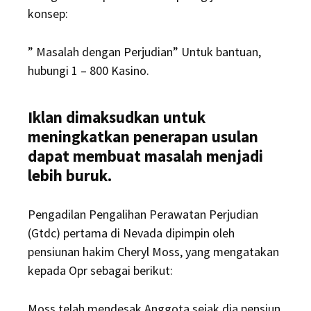
konsep:
” Masalah dengan Perjudian” Untuk bantuan,
hubungi 1 – 800 Kasino.
Iklan dimaksudkan untuk
meningkatkan penerapan usulan
dapat membuat masalah menjadi
lebih buruk.
Pengadilan Pengalihan Perawatan Perjudian
(Gtdc) pertama di Nevada dipimpin oleh
pensiunan hakim Cheryl Moss, yang mengatakan
kepada Opr sebagai berikut:
Moss telah mendesak Anggota sejak dia pensiun.