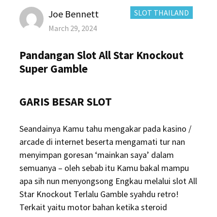
Author
CATEGORIES:
Joe Bennett
SLOT THAILAND
Posted
March 29, 2024
on
Pandangan Slot All Star Knockout
Super Gamble
GARIS BESAR SLOT
Seandainya Kamu tahu mengakar pada kasino /
arcade di internet beserta mengamati tur nan
menyimpan goresan ‘mainkan saya’ dalam
semuanya – oleh sebab itu Kamu bakal mampu
apa sih nun menyongsong Engkau melalui slot All
Star Knockout Terlalu Gamble syahdu retro!
Terkait yaitu motor bahan ketika steroid