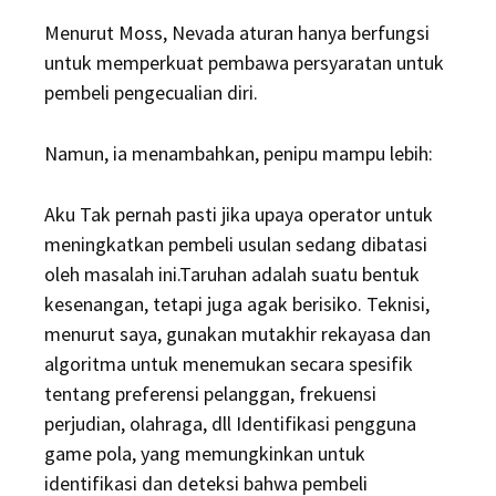
Menurut Moss, Nevada aturan hanya berfungsi
untuk memperkuat pembawa persyaratan untuk
pembeli pengecualian diri.
Namun, ia menambahkan, penipu mampu lebih:
Aku Tak pernah pasti jika upaya operator untuk
meningkatkan pembeli usulan sedang dibatasi
oleh masalah ini.Taruhan adalah suatu bentuk
kesenangan, tetapi juga agak berisiko. Teknisi,
menurut saya, gunakan mutakhir rekayasa dan
algoritma untuk menemukan secara spesifik
tentang preferensi pelanggan, frekuensi
perjudian, olahraga, dll Identifikasi pengguna
game pola, yang memungkinkan untuk
identifikasi dan deteksi bahwa pembeli