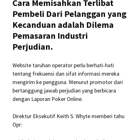
Cara Memisahkan Terlibat
Pembeli Dari Pelanggan yang
Kecanduan adalah Dilema
Pemasaran Industri
Perjudian.
Website taruhan operator perlu berhati-hati
tentang frekuensi dan sifat informasi mereka
mengirim ke pengguna. Menurut promotor dari
bertanggung jawab perjudian yang berbicara
dengan Laporan Poker Online.
Direktur Eksekutif Keith S. Whyte memberi tahu
Opr: