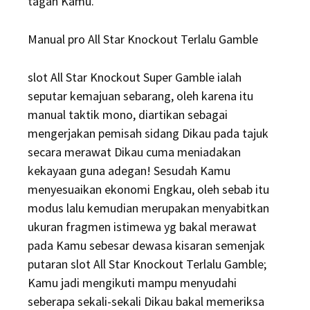
tagan Kamu.
Manual pro All Star Knockout Terlalu Gamble
slot All Star Knockout Super Gamble ialah
seputar kemajuan sebarang, oleh karena itu
manual taktik mono, diartikan sebagai
mengerjakan pemisah sidang Dikau pada tajuk
secara merawat Dikau cuma meniadakan
kekayaan guna adegan! Sesudah Kamu
menyesuaikan ekonomi Engkau, oleh sebab itu
modus lalu kemudian merupakan menyabitkan
ukuran fragmen istimewa yg bakal merawat
pada Kamu sebesar dewasa kisaran semenjak
putaran slot All Star Knockout Terlalu Gamble;
Kamu jadi mengikuti mampu menyudahi
seberapa sekali-sekali Dikau bakal memeriksa