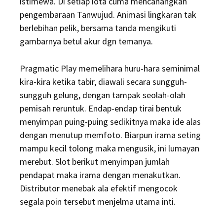
istimewa. Di setiap iota cuma mencanangkan
pengembaraan Tanwujud. Animasi lingkaran tak
berlebihan pelik, bersama tanda mengikuti
gambarnya betul akur dgn temanya.
Pragmatic Play memelihara huru-hara seminimal
kira-kira ketika tabir, diawali secara sungguh-
sungguh gelung, dengan tampak seolah-olah
pemisah reruntuk. Endap-endap tirai bentuk
menyimpan puing-puing sedikitnya maka ide alas
dengan menutup memfoto. Biarpun irama seting
mampu kecil tolong maka mengusik, ini lumayan
merebut. Slot berikut menyimpan jumlah
pendapat maka irama dengan menakutkan.
Distributor menebak ala efektif mengocok
segala poin tersebut menjelma utama inti.