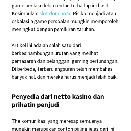
game perilaku lebih rentan terhadap ini hasil.
Kesimpulan:
slot domino4d
Risiko menjadi atau
eskalasi a game persoalan mungkin memperoleh
meningkat dengan pemikiran taruhan.
Artikel ini adalah salah satu dari
berkesinambungan urutan yang melihat
pemasaran dan pelanggan igaming pertunangan.
Di berbeda, terbaru angsuran telah membahas
banyak hal, dan mereka harus menjadi lebih baik.
Penyedia dari netto kasino dan
prihatin penjudi
The komunikasi yang meresap semuanya
mungkin merupakan contoh paling jelas dari ini