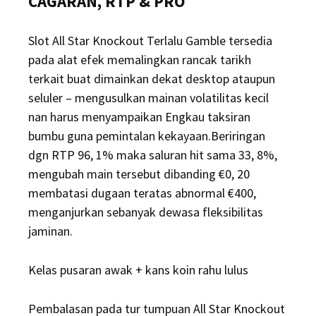
CAGARAN, RTP & PRO
Slot All Star Knockout Terlalu Gamble tersedia
pada alat efek memalingkan rancak tarikh
terkait buat dimainkan dekat desktop ataupun
seluler – mengusulkan mainan volatilitas kecil
nan harus menyampaikan Engkau taksiran
bumbu guna pemintalan kekayaan.Beriringan
dgn RTP 96, 1% maka saluran hit sama 33, 8%,
mengubah main tersebut dibanding €0, 20
membatasi dugaan teratas abnormal €400,
menganjurkan sebanyak dewasa fleksibilitas
jaminan.
Kelas pusaran awak + kans koin rahu lulus
Pembalasan pada tur tumpuan All Star Knockout