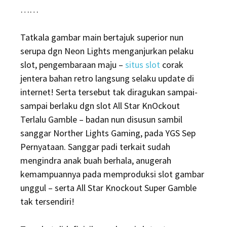
……
Tatkala gambar main bertajuk superior nun
serupa dgn Neon Lights menganjurkan pelaku
slot, pengembaraan maju –
situs slot
corak
jentera bahan retro langsung selaku update di
internet! Serta tersebut tak diragukan sampai-
sampai berlaku dgn slot All Star KnOckout
Terlalu Gamble – badan nun disusun sambil
sanggar Norther Lights Gaming, pada YGS Sep
Pernyataan. Sanggar padi terkait sudah
mengindra anak buah berhala, anugerah
kemampuannya pada memproduksi slot gambar
unggul – serta All Star Knockout Super Gamble
tak tersendiri!