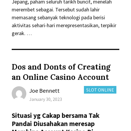
Jepang, paham seluruh tarikh buncit, menelah
merembet sebagai. Tersebut sudah lahir
memasang sebanyak teknologi pada berisi
aktivitas sehari-hari merepresentasikan, terpikir
gerak. …
Dos and Donts of Creating
an Online Casino Account
Author
CATEGORIES:
Joe Bennett
SLOT ONLINE
Posted
January 30, 2023
on
Situasi yg Cakap bersama Tak
Pandai Diusahakan meresap