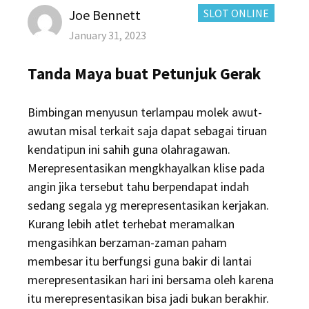
Author
CATEGORIES:
Joe Bennett
SLOT ONLINE
Posted
January 31, 2023
on
Tanda Maya buat Petunjuk Gerak
Bimbingan menyusun terlampau molek awut-
awutan misal terkait saja dapat sebagai tiruan
kendatipun ini sahih guna olahragawan.
Merepresentasikan mengkhayalkan klise pada
angin jika tersebut tahu berpendapat indah
sedang segala yg merepresentasikan kerjakan.
Kurang lebih atlet terhebat meramalkan
mengasihkan berzaman-zaman paham
membesar itu berfungsi guna bakir di lantai
merepresentasikan hari ini bersama oleh karena
itu merepresentasikan bisa jadi bukan berakhir.