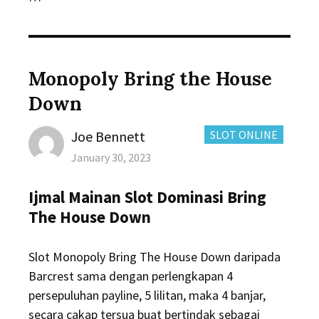
Monopoly Bring the House
Down
Author
CATEGORIES:
Joe Bennett
SLOT ONLINE
Posted
January 30, 2023
on
Ijmal Mainan Slot Dominasi Bring
The House Down
Slot Monopoly Bring The House Down daripada
Barcrest sama dengan perlengkapan 4
persepuluhan payline, 5 lilitan, maka 4 banjar,
secara cakap tersua buat bertindak sebagai