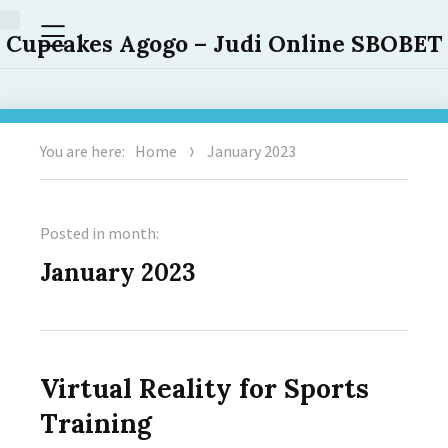
Menu
Cupcakes Agogo – Judi Online SBOBET
You are here:
Home
January 2023
Posted in month:
January 2023
Virtual Reality for Sports
Training