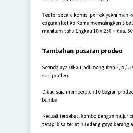
Teater secara komisi perfek yakni man
cagaran ketika Kamu memalingkan 5 bat
manikam tahu Engkau 10 x 250 = dua. 50
Tambahan pusaran prodeo
Seandainya Dikau jadi mengubah 3, 4 / 
sesi prodeo.
Dikau saja memperoleh 10 bagian prodeo,
bumbu.
Kecuali tersebut, kombo dengan mujur b
tetapi bisa terlatih sedang gaya barang ap