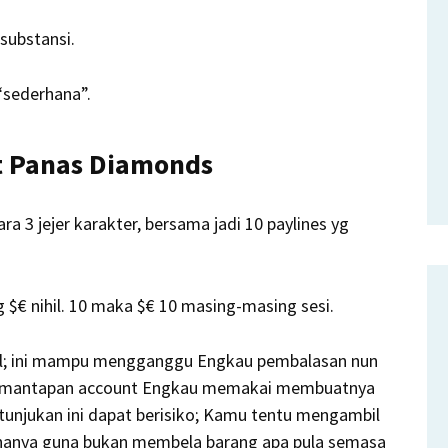
substansi.
sederhana”.
t Panas Diamonds
a 3 jejer karakter, bersama jadi 10 paylines yg
 $€ nihil. 10 maka $€ 10 masing-masing sesi.
al; ini mampu mengganggu Engkau pembalasan nun
emantapan account Engkau memakai membuatnya
ertunjukan ini dapat berisiko; Kamu tentu mengambil
, hanya guna bukan membela barang apa pula semasa