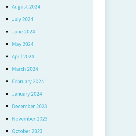
August 2024
July 2024
June 2024
May 2024
April 2024
March 2024
February 2024
January 2024
December 2023
November 2023
October 2023