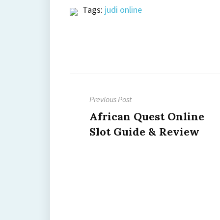
Tags:
judi online
Post
Previous Post
navigation
Previous
African Quest Online
post:
Slot Guide & Review