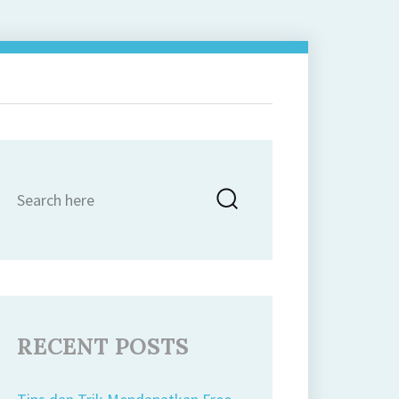
Search
Search
for:
RECENT POSTS