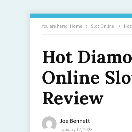
You are here:
Home
Slot Online
Hot
Hot Diamo
Online Slo
Review
Author
Joe Bennett
Posted
January 17, 2023