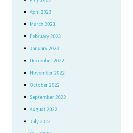
April 2023
March 2023
February 2023
January 2023
December 2022
November 2022
October 2022
September 2022
August 2022
July 2022