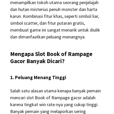
menampilkan tokoh utama seorang penjelajah
dan hutan misterius penuh monster dan harta
karun. Kombinasi fitur khas, seperti simbol liar,
simbol scatter, dan fitur putaran gratis,
membuat game ini sangat menarik untuk diulik
dan dimanfaatkan peluang menangnya.
Mengapa Slot Book of Rampage
Gacor Banyak Dicari?
1. Peluang Menang Tinggi
Salah satu alasan utama kenapa banyak pemain
mencari slot Book of Rampage gacor adalah
karena tingkat win rate-nya yang cukup tinggi.
Banyak pemain yang melaporkan sering