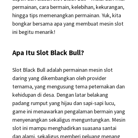
permainan, cara bermain, kelebihan, kekurangan,
hingga tips memenangkan permainan. Yuk, kita
bongkar bersama apa yang membuat mesin slot
ini begitu menarik!
Apa Itu Slot Black Bull?
Slot Black Bull adalah permainan mesin slot
daring yang dikembangkan oleh provider
ternama, yang mengusung tema peternakan dan
kehidupan di desa. Dengan latar belakang
padang rumput yang hijau dan sapi-sapi lucu,
game ini menawarkan pengalaman bermain yang
menyenangkan sekaligus menguntungkan. Mesin
slot ini mampu menghadirkan suasana santai
dan alami, sekaligus memberi peluang menang