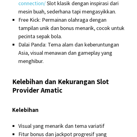
connection/
Slot klasik dengan inspirasi dari
mesin buah, sederhana tapi mengasyikkan.
Free Kick: Permainan olahraga dengan
tampilan unik dan bonus menarik, cocok untuk
pecinta sepak bola.
Dalai Panda: Tema alam dan keberuntungan
Asia, visual menawan dan gameplay yang
menghibur.
Kelebihan dan Kekurangan Slot
Provider Amatic
Kelebihan
Visual yang menarik dan tema variatif
Fitur bonus dan jackpot progresif yang