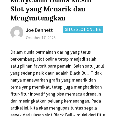
Slot yang Menarik dan
Menguntungkan
Author
CATEGORIES:
Joe Bennett
SITUS SLOT ONLINE
Posted
October 17, 2025
on
Dalam dunia permainan daring yang terus
berkembang, slot online tetap menjadi salah
satu pilihan favorit para pemain. Salah satu judul
yang sedang naik daun adalah Black Bull. Tidak
hanya menawarkan grafis yang menarik dan
tema yang memikat, tetapi juga menghadirkan
fitur-fitur inovatif yang bisa memacu adrenalin
dan meningkatkan peluang kemenangan. Pada
artikel ini, kita akan mengupas tuntas segala
aspek dari ulasan slot Black Bull – mulai dari fitur