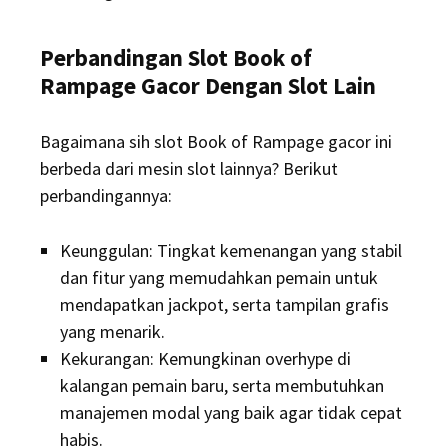
Perbandingan Slot Book of
Rampage Gacor Dengan Slot Lain
Bagaimana sih slot Book of Rampage gacor ini
berbeda dari mesin slot lainnya? Berikut
perbandingannya:
Keunggulan: Tingkat kemenangan yang stabil
dan fitur yang memudahkan pemain untuk
mendapatkan jackpot, serta tampilan grafis
yang menarik.
Kekurangan: Kemungkinan overhype di
kalangan pemain baru, serta membutuhkan
manajemen modal yang baik agar tidak cepat
habis.