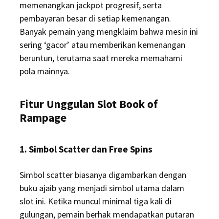
memenangkan jackpot progresif, serta
pembayaran besar di setiap kemenangan.
Banyak pemain yang mengklaim bahwa mesin ini
sering ‘gacor’ atau memberikan kemenangan
beruntun, terutama saat mereka memahami
pola mainnya.
Fitur Unggulan Slot Book of
Rampage
1. Simbol Scatter dan Free Spins
Simbol scatter biasanya digambarkan dengan
buku ajaib yang menjadi simbol utama dalam
slot ini. Ketika muncul minimal tiga kali di
gulungan, pemain berhak mendapatkan putaran