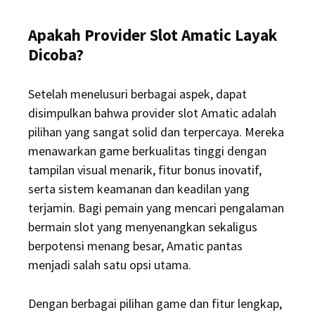
Apakah Provider Slot Amatic Layak
Dicoba?
Setelah menelusuri berbagai aspek, dapat
disimpulkan bahwa provider slot Amatic adalah
pilihan yang sangat solid dan terpercaya. Mereka
menawarkan game berkualitas tinggi dengan
tampilan visual menarik, fitur bonus inovatif,
serta sistem keamanan dan keadilan yang
terjamin. Bagi pemain yang mencari pengalaman
bermain slot yang menyenangkan sekaligus
berpotensi menang besar, Amatic pantas
menjadi salah satu opsi utama.
Dengan berbagai pilihan game dan fitur lengkap,