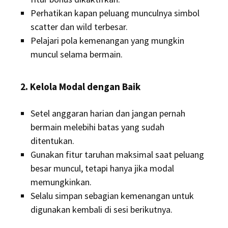
Perhatikan kapan peluang munculnya simbol
scatter dan wild terbesar.
Pelajari pola kemenangan yang mungkin
muncul selama bermain.
2. Kelola Modal dengan Baik
Setel anggaran harian dan jangan pernah
bermain melebihi batas yang sudah
ditentukan.
Gunakan fitur taruhan maksimal saat peluang
besar muncul, tetapi hanya jika modal
memungkinkan.
Selalu simpan sebagian kemenangan untuk
digunakan kembali di sesi berikutnya.