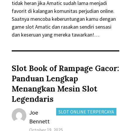
tidak heran jika Amatic sudah lama menjadi
favorit di kalangan komunitas perjudian online.
Saatnya mencoba keberuntungan kamu dengan
game slot Amatic dan rasakan sendiri sensasi
dan keseruan yang mereka tawarkan!…
Slot Book of Rampage Gacor:
Panduan Lengkap
Menangkan Mesin Slot
Legendaris
Author
CATEGORIES:
Joe
SLOT ONLINE TERPERCAYA
Bennett
Posted
October 19, 2025