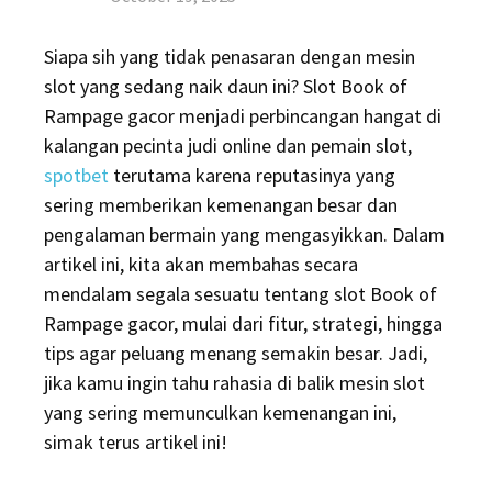
on
Siapa sih yang tidak penasaran dengan mesin
slot yang sedang naik daun ini? Slot Book of
Rampage gacor menjadi perbincangan hangat di
kalangan pecinta judi online dan pemain slot,
spotbet
terutama karena reputasinya yang
sering memberikan kemenangan besar dan
pengalaman bermain yang mengasyikkan. Dalam
artikel ini, kita akan membahas secara
mendalam segala sesuatu tentang slot Book of
Rampage gacor, mulai dari fitur, strategi, hingga
tips agar peluang menang semakin besar. Jadi,
jika kamu ingin tahu rahasia di balik mesin slot
yang sering memunculkan kemenangan ini,
simak terus artikel ini!