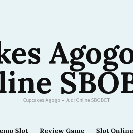
es Agogo
line SBO
Cupcakes Agogo – Judi Online SBOBET
emo Slot
Review Game
Slot Online