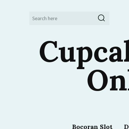
Search
Search
for:
Cupcak
On
Bocoran Slot
D