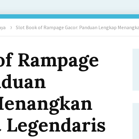
aya
Slot Book of Rampage Gacor: Panduan Lengkap Menangkan
 of Rampage
nduan
Menangkan
t Legendaris