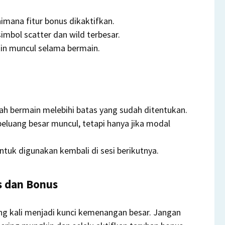
imana fitur bonus dikaktifkan.
mbol scatter dan wild terbesar.
in muncul selama bermain.
ah bermain melebihi batas yang sudah ditentukan.
eluang besar muncul, tetapi hanya jika modal
tuk digunakan kembali di sesi berikutnya.
s dan Bonus
ng kali menjadi kunci kemenangan besar. Jangan