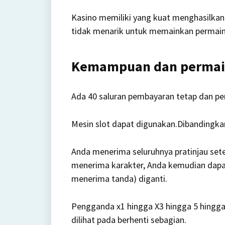
Kasino memiliki yang kuat menghasilka
tidak menarik untuk memainkan permain
Kemampuan dan perma
Ada 40 saluran pembayaran tetap dan pe
Mesin slot dapat digunakan.Dibandingkan
Anda menerima seluruhnya pratinjau sete
menerima karakter, Anda kemudian dapa
menerima tanda) diganti.
Pengganda x1 hingga X3 hingga 5 hingga
dilihat pada berhenti sebagian.