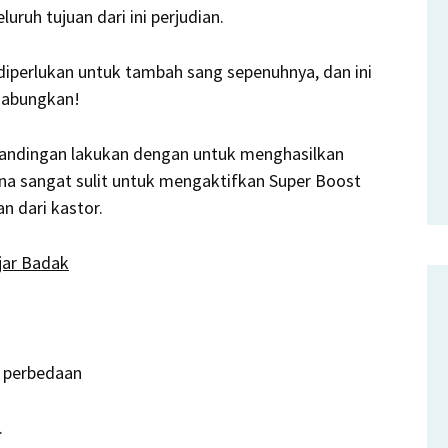
luruh tujuan dari ini perjudian.
iperlukan untuk tambah sang sepenuhnya, dan ini
igabungkan!
rtandingan lakukan dengan untuk menghasilkan
a sangat sulit untuk mengaktifkan Super Boost
an dari kastor.
ijar Badak
i perbedaan
.