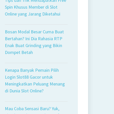
Tips dan Trik Mendapatkan Free
Spin Khusus Member di Slot
Online yang Jarang Diketahui
Bosan Modal Besar Cuma Buat
Bertahan? Ini Dia Rahasia RTP
Enak Buat Grinding yang Bikin
Dompet Betah
Kenapa Banyak Pemain Pilih
Login Slot88 Gacor untuk
Meningkatkan Peluang Menang
di Dunia Slot Online?
Mau Coba Sensasi Baru? Yuk,