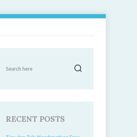
Search
Search
for:
RECENT POSTS