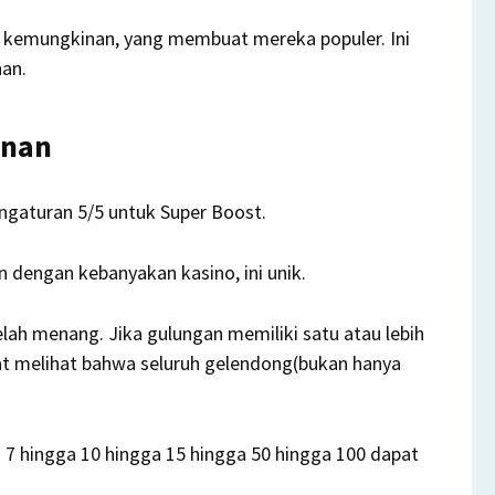
n kemungkinan, yang membuat mereka populer. Ini
an.
inan
ngaturan 5/5 untuk Super Boost.
 dengan kebanyakan kasino, ini unik.
lah menang. Jika gulungan memiliki satu atau lebih
t melihat bahwa seluruh gelendong(bukan hanya
 7 hingga 10 hingga 15 hingga 50 hingga 100 dapat