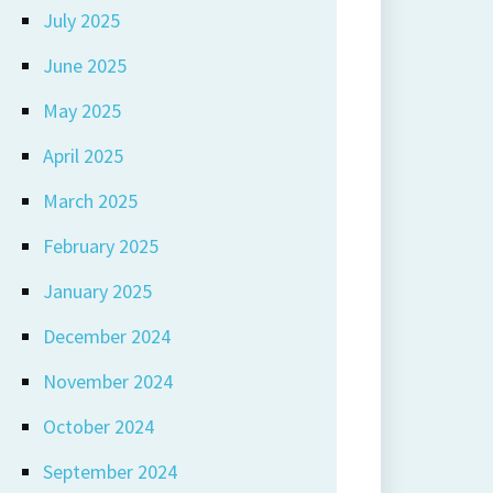
July 2025
June 2025
May 2025
April 2025
March 2025
February 2025
January 2025
December 2024
November 2024
October 2024
September 2024