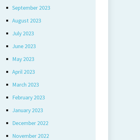
September 2023
August 2023
July 2023
June 2023
May 2023
April 2023
March 2023
February 2023
January 2023
December 2022
November 2022