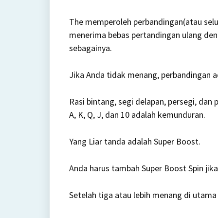
The memperoleh perbandingan(atau selu
menerima bebas pertandingan ulang deng
sebagainya.
Jika Anda tidak menang, perbandingan a
Rasi bintang, segi delapan, persegi, dan 
A, K, Q, J, dan 10 adalah kemunduran.
Yang Liar tanda adalah Super Boost.
Anda harus tambah Super Boost Spin ji
Setelah tiga atau lebih menang di utam