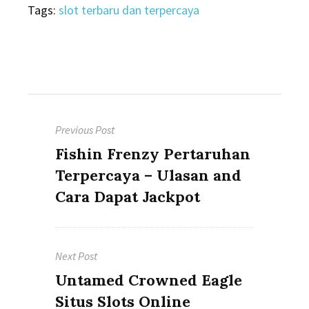
Tags:
slot terbaru dan terpercaya
Post
Previous Post
navigation
Previous
Fishin Frenzy Pertaruhan
post:
Terpercaya – Ulasan and
Cara Dapat Jackpot
Next Post
Next
Untamed Crowned Eagle
post:
Situs Slots Online