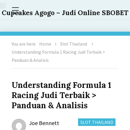
Menu
Cupcakes Agogo – Judi Online SBOBET
You are here:
Home
Slot Thailand
Understanding Formula 1 Racing Judi Terbaik >
Panduan & Analisis
Understanding Formula 1
Racing Judi Terbaik >
Panduan & Analisis
Author
CATEGORIES:
Joe Bennett
SLOT THAILAND