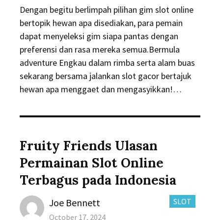
Dengan begitu berlimpah pilihan gim slot online
bertopik hewan apa disediakan, para pemain
dapat menyeleksi gim siapa pantas dengan
preferensi dan rasa mereka semua.Bermula
adventure Engkau dalam rimba serta alam buas
sekarang bersama jalankan slot gacor bertajuk
hewan apa menggaet dan mengasyikkan!…
Fruity Friends Ulasan
Permainan Slot Online
Terbagus pada Indonesia
Author
CATEGORIES:
Joe Bennett
SLOT
Posted
October 17, 2024