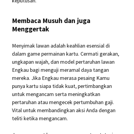
keputusan.
Membaca Musuh dan juga
Menggertak
Menyimak lawan adalah keahlian esensial di
dalam game permainan kartu. Cermati gerakan,
ungkapan wajah, dan model pertaruhan lawan
Engkau bagi menguji meramal daya tangan
mereka. Jika Engkau merasa pesaing Kamu
punya kartu siapa tidak kuat, pertimbangkan
untuk mengancam serta meningkatkan
pertaruhan atau mengecek pertumbuhan gaji.
Vital untuk membandingkan aksi Anda dengan
teliti ketika mengancam.