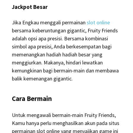
Jackpot Besar
Jika Engkau menggali permainan
slot online
bersama keberuntungan gigantic, Fruity Friends
adalah opsi apa presisi. Bersama kombinasi
simbol apa presisi, Anda berkesempatan bagi
memenangkan hadiah hadiah besar yang
menggiurkan. Makanya, hindari lewatkan
kemungkinan bagi bermain-main dan membawa
balik kemenangan gigantic.
Cara Bermain
Untuk mengawali bermain-main Fruity Friends,
Kamu hanya perlu menghasilkan akun pada situs
permainan slot online yang menyajikan game ini