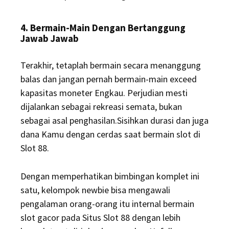
4. Bermain-Main Dengan Bertanggung
Jawab Jawab
Terakhir, tetaplah bermain secara menanggung
balas dan jangan pernah bermain-main exceed
kapasitas moneter Engkau. Perjudian mesti
dijalankan sebagai rekreasi semata, bukan
sebagai asal penghasilan.Sisihkan durasi dan juga
dana Kamu dengan cerdas saat bermain slot di
Slot 88.
Dengan memperhatikan bimbingan komplet ini
satu, kelompok newbie bisa mengawali
pengalaman orang-orang itu internal bermain
slot gacor pada Situs Slot 88 dengan lebih