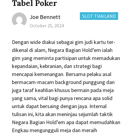
Tabel Poker
Author
CATEGORIES:
Joe Bennett
SLOT THAILAND
Posted
October 25, 2024
on
Dengan wide diakui sebagai gim judi kartu ter-
dikenal di alam, Negara Bagian Hold’em ialah
gim yang meminta partisipan untuk memadukan
kepandaian, kebranian, dan strategi bagi
mencapai kemenangan. Bersama pelaku asal
bermacam-macam background punggung dan
juga taraf keahlian khusus bermain pada meja
yang sama, vital bagi punya rencana apa solid
untuk dapat bersaing dengan jaya. Internal
tulisan ini, kita akan meninjau sejumlah taktik
Negara Bagian Hold’em apa dapat memudahkan
Engkau mengungguli meja dan meraih