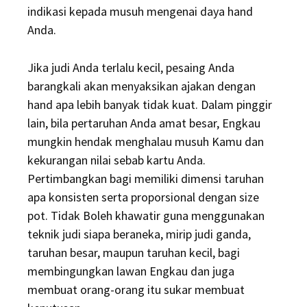
indikasi kepada musuh mengenai daya hand
Anda.
Jika judi Anda terlalu kecil, pesaing Anda
barangkali akan menyaksikan ajakan dengan
hand apa lebih banyak tidak kuat. Dalam pinggir
lain, bila pertaruhan Anda amat besar, Engkau
mungkin hendak menghalau musuh Kamu dan
kekurangan nilai sebab kartu Anda.
Pertimbangkan bagi memiliki dimensi taruhan
apa konsisten serta proporsional dengan size
pot. Tidak Boleh khawatir guna menggunakan
teknik judi siapa beraneka, mirip judi ganda,
taruhan besar, maupun taruhan kecil, bagi
membingungkan lawan Engkau dan juga
membuat orang-orang itu sukar membuat