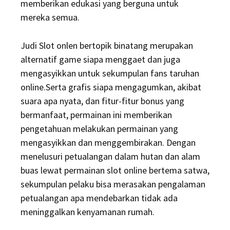
memberikan edukasi yang berguna untuk
mereka semua.
Judi Slot onlen bertopik binatang merupakan
alternatif game siapa menggaet dan juga
mengasyikkan untuk sekumpulan fans taruhan
online.Serta grafis siapa mengagumkan, akibat
suara apa nyata, dan fitur-fitur bonus yang
bermanfaat, permainan ini memberikan
pengetahuan melakukan permainan yang
mengasyikkan dan menggembirakan. Dengan
menelusuri petualangan dalam hutan dan alam
buas lewat permainan slot online bertema satwa,
sekumpulan pelaku bisa merasakan pengalaman
petualangan apa mendebarkan tidak ada
meninggalkan kenyamanan rumah.