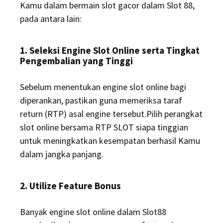
Kamu dalam bermain slot gacor dalam Slot 88,
pada antara lain:
1. Seleksi Engine Slot Online serta Tingkat
Pengembalian yang Tinggi
Sebelum menentukan engine slot online bagi
diperankan, pastikan guna memeriksa taraf
return (RTP) asal engine tersebut.Pilih perangkat
slot online bersama RTP SLOT siapa tinggian
untuk meningkatkan kesempatan berhasil Kamu
dalam jangka panjang.
2. Utilize Feature Bonus
Banyak engine slot online dalam Slot88