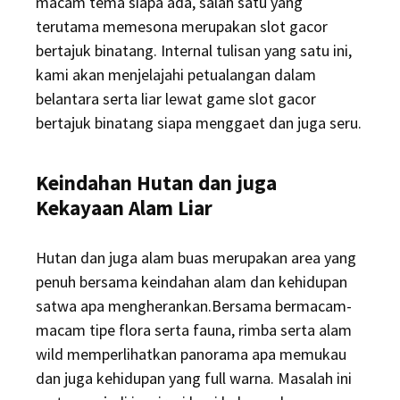
macam tema siapa ada, salah satu yang
terutama memesona merupakan slot gacor
bertajuk binatang. Internal tulisan yang satu ini,
kami akan menjelajahi petualangan dalam
belantara serta liar lewat game slot gacor
bertajuk binatang siapa menggaet dan juga seru.
Keindahan Hutan dan juga
Kekayaan Alam Liar
Hutan dan juga alam buas merupakan area yang
penuh bersama keindahan alam dan kehidupan
satwa apa mengherankan.Bersama bermacam-
macam tipe flora serta fauna, rimba serta alam
wild memperlihatkan panorama apa memukau
dan juga kehidupan yang full warna. Masalah ini