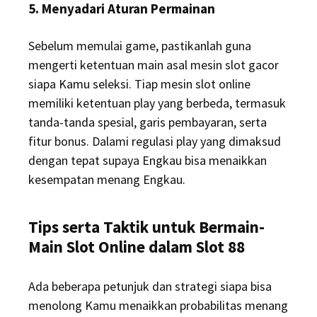
5. Menyadari Aturan Permainan
Sebelum memulai game, pastikanlah guna
mengerti ketentuan main asal mesin slot gacor
siapa Kamu seleksi. Tiap mesin slot online
memiliki ketentuan play yang berbeda, termasuk
tanda-tanda spesial, garis pembayaran, serta
fitur bonus. Dalami regulasi play yang dimaksud
dengan tepat supaya Engkau bisa menaikkan
kesempatan menang Engkau.
Tips serta Taktik untuk Bermain-
Main Slot Online dalam Slot 88
Ada beberapa petunjuk dan strategi siapa bisa
menolong Kamu menaikkan probabilitas menang