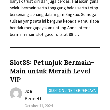
banyak trust diri dan juga cerdas. Hafalkan guna
selalu bermain serta tanggung balas serta tetap
bersenang-senang dalam gim Engkau. Semoga
tulisan yang satu ini berguna kepada Kamu siapa
hendak mengupayakan untung Anda internal
bermain-main slot gacor di Slot 88!…
Slot88: Petunjuk Bermain-
Main untuk Meraih Level
VIP
Author
CATEGORIES:
Joe
SLOT ONLINE TERPERCAYA
Bennett
Posted
October 11, 2024