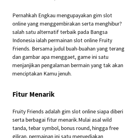
on
Pernahkah Engkau mengupayakan gim slot
online yang menggembirakan serta menghibur?
salah satu alternatif terbaik pada Bangsa
Indonesia ialah permainan slot online Fruity
Friends. Bersama judul buah-buahan yang terang
dan gambar apa menggaet, game ini satu
menjanjikan pengalaman bermain yang tak akan
menciptakan Kamu jenuh.
Fitur Menarik
Fruity Friends adalah gim slot online siapa diberi
serta berbagai fitur menarik.Mulai asal wild
tanda, tebar symbol, bonus round, hingga free
giliran, permainan ini satu menyediakan