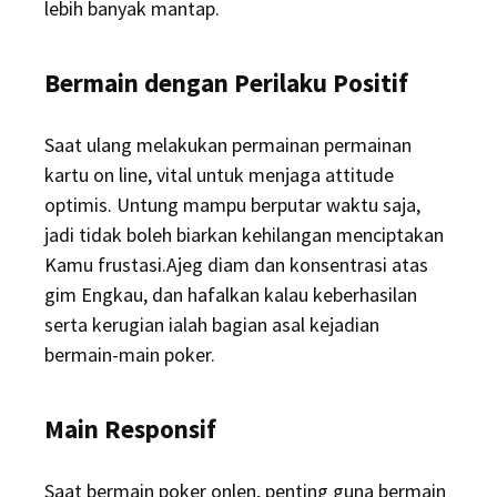
lebih banyak mantap.
Bermain dengan Perilaku Positif
Saat ulang melakukan permainan permainan
kartu on line, vital untuk menjaga attitude
optimis. Untung mampu berputar waktu saja,
jadi tidak boleh biarkan kehilangan menciptakan
Kamu frustasi.Ajeg diam dan konsentrasi atas
gim Engkau, dan hafalkan kalau keberhasilan
serta kerugian ialah bagian asal kejadian
bermain-main poker.
Main Responsif
Saat bermain poker onlen, penting guna bermain