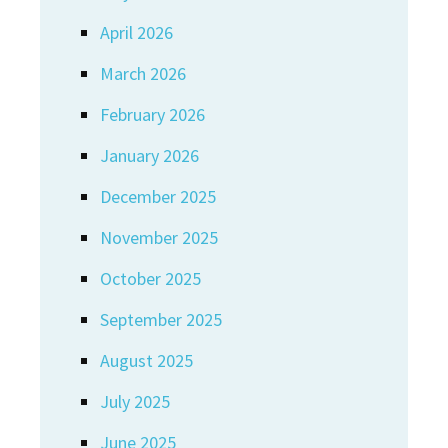
April 2026
March 2026
February 2026
January 2026
December 2025
November 2025
October 2025
September 2025
August 2025
July 2025
June 2025