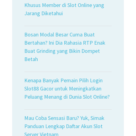
Khusus Member di Slot Online yang
Jarang Diketahui
Bosan Modal Besar Cuma Buat
Bertahan? Ini Dia Rahasia RTP Enak
Buat Grinding yang Bikin Dompet
Betah
Kenapa Banyak Pemain Pilih Login
Slot88 Gacor untuk Meningkatkan
Peluang Menang di Dunia Slot Online?
Mau Coba Sensasi Baru? Yuk, Simak
Panduan Lengkap Daftar Akun Slot
Server Vietnam