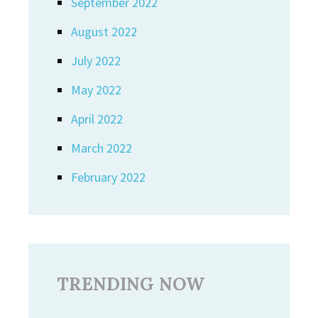
September 2022
August 2022
July 2022
May 2022
April 2022
March 2022
February 2022
TRENDING NOW