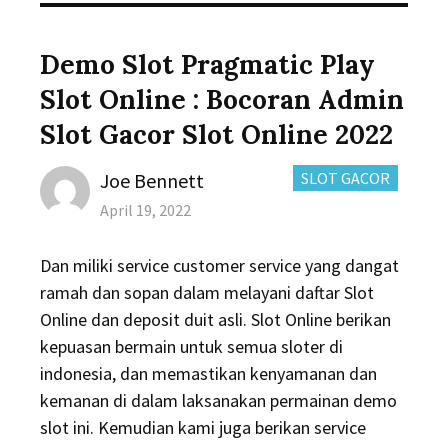
Demo Slot Pragmatic Play
Slot Online : Bocoran Admin
Slot Gacor Slot Online 2022
Author
CATEGORIES:
Joe Bennett
SLOT GACOR
Posted
April 19, 2022
on
Dan miliki service customer service yang dangat
ramah dan sopan dalam melayani daftar Slot
Online dan deposit duit asli. Slot Online berikan
kepuasan bermain untuk semua sloter di
indonesia, dan memastikan kenyamanan dan
kemanan di dalam laksanakan permainan demo
slot ini. Kemudian kami juga berikan service