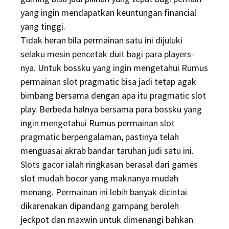
yang ingin mendapatkan keuntungan financial
yang tinggi.
Tidak heran bila permainan satu ini dijuluki
selaku mesin pencetak duit bagi para players-
nya. Untuk bossku yang ingin mengetahui Rumus
permainan slot pragmatic bisa jadi tetap agak
bimbang bersama dengan apa itu pragmatic slot
play. Berbeda halnya bersama para bossku yang
ingin mengetahui Rumus permainan slot
pragmatic berpengalaman, pastinya telah
menguasai akrab bandar taruhan judi satu ini.
Slots gacor ialah ringkasan berasal dari games
slot mudah bocor yang maknanya mudah
menang. Permainan ini lebih banyak dicintai
dikarenakan dipandang gampang beroleh
jeckpot dan maxwin untuk dimenangi bahkan