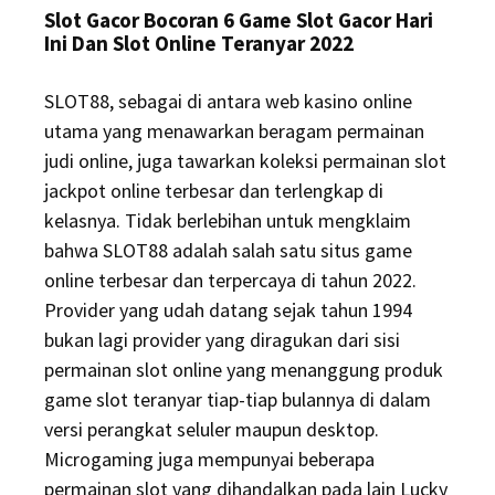
Slot Gacor Bocoran 6 Game Slot Gacor Hari
Ini Dan Slot Online Teranyar 2022
SLOT88, sebagai di antara web kasino online
utama yang menawarkan beragam permainan
judi online, juga tawarkan koleksi permainan slot
jackpot online terbesar dan terlengkap di
kelasnya. Tidak berlebihan untuk mengklaim
bahwa SLOT88 adalah salah satu situs game
online terbesar dan terpercaya di tahun 2022.
Provider yang udah datang sejak tahun 1994
bukan lagi provider yang diragukan dari sisi
permainan slot online yang menanggung produk
game slot teranyar tiap-tiap bulannya di dalam
versi perangkat seluler maupun desktop.
Microgaming juga mempunyai beberapa
permainan slot yang dihandalkan pada lain Lucky