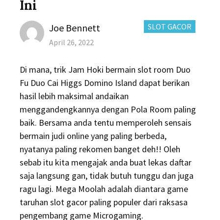
Ini
Author
CATEGORIES:
Joe Bennett
SLOT GACOR
Posted
April 26, 2022
on
Di mana, trik Jam Hoki bermain slot room Duo
Fu Duo Cai Higgs Domino Island dapat berikan
hasil lebih maksimal andaikan
menggandengkannya dengan Pola Room paling
baik. Bersama anda tentu memperoleh sensais
bermain judi online yang paling berbeda,
nyatanya paling rekomen banget deh!! Oleh
sebab itu kita mengajak anda buat lekas daftar
saja langsung gan, tidak butuh tunggu dan juga
ragu lagi. Mega Moolah adalah diantara game
taruhan slot gacor paling populer dari raksasa
pengembang game Microgaming.