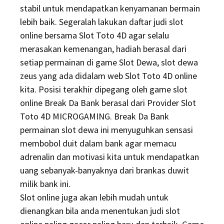
stabil untuk mendapatkan kenyamanan bermain
lebih baik. Segeralah lakukan daftar judi slot
online bersama Slot Toto 4D agar selalu
merasakan kemenangan, hadiah berasal dari
setiap permainan di game Slot Dewa, slot dewa
zeus yang ada didalam web Slot Toto 4D online
kita. Posisi terakhir dipegang oleh game slot
online Break Da Bank berasal dari Provider Slot
Toto 4D MICROGAMING. Break Da Bank
permainan slot dewa ini menyuguhkan sensasi
membobol duit dalam bank agar memacu
adrenalin dan motivasi kita untuk mendapatkan
uang sebanyak-banyaknya dari brankas duwit
milik bank ini.
Slot online juga akan lebih mudah untuk
dienangkan bila anda menentukan judi slot