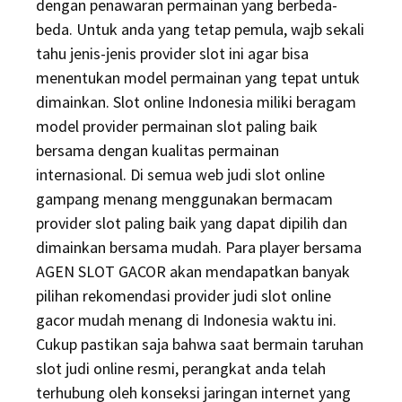
dengan penawaran permainan yang berbeda-
beda. Untuk anda yang tetap pemula, wajb sekali
tahu jenis-jenis provider slot ini agar bisa
menentukan model permainan yang tepat untuk
dimainkan. Slot online Indonesia miliki beragam
model provider permainan slot paling baik
bersama dengan kualitas permainan
internasional. Di semua web judi slot online
gampang menang menggunakan bermacam
provider slot paling baik yang dapat dipilih dan
dimainkan bersama mudah. Para player bersama
AGEN SLOT GACOR akan mendapatkan banyak
pilihan rekomendasi provider judi slot online
gacor mudah menang di Indonesia waktu ini.
Cukup pastikan saja bahwa saat bermain taruhan
slot judi online resmi, perangkat anda telah
terhubung oleh konseksi jaringan internet yang