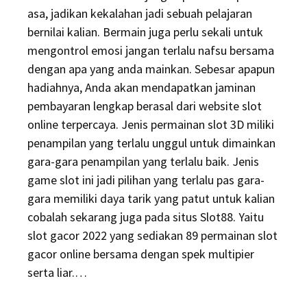
asa, jadikan kekalahan jadi sebuah pelajaran
bernilai kalian. Bermain juga perlu sekali untuk
mengontrol emosi jangan terlalu nafsu bersama
dengan apa yang anda mainkan. Sebesar apapun
hadiahnya, Anda akan mendapatkan jaminan
pembayaran lengkap berasal dari website slot
online terpercaya. Jenis permainan slot 3D miliki
penampilan yang terlalu unggul untuk dimainkan
gara-gara penampilan yang terlalu baik. Jenis
game slot ini jadi pilihan yang terlalu pas gara-
gara memiliki daya tarik yang patut untuk kalian
cobalah sekarang juga pada situs Slot88. Yaitu
slot gacor 2022 yang sediakan 89 permainan slot
gacor online bersama dengan spek multipier
serta liar.…