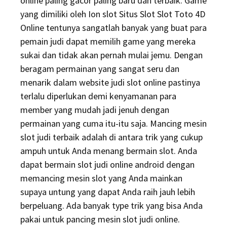
online paling gacor paling baru dan terbaik. Game
yang dimiliki oleh Ion slot Situs Slot Slot Toto 4D
Online tentunya sangatlah banyak yang buat para
pemain judi dapat memilih game yang mereka
sukai dan tidak akan pernah mulai jemu. Dengan
beragam permainan yang sangat seru dan
menarik dalam website judi slot online pastinya
terlalu diperlukan demi kenyamanan para
member yang mudah jadi jenuh dengan
permainan yang cuma itu-itu saja. Mancing mesin
slot judi terbaik adalah di antara trik yang cukup
ampuh untuk Anda menang bermain slot. Anda
dapat bermain slot judi online android dengan
memancing mesin slot yang Anda mainkan
supaya untung yang dapat Anda raih jauh lebih
berpeluang. Ada banyak type trik yang bisa Anda
pakai untuk pancing mesin slot judi online.