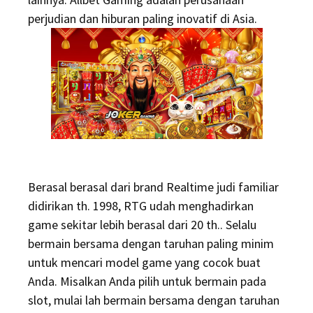
perjudian dan hiburan paling inovatif di Asia.
Berasal berasal dari brand Realtime judi familiar
didirikan th. 1998, RTG udah menghadirkan
game sekitar lebih berasal dari 20 th.. Selalu
bermain bersama dengan taruhan paling minim
untuk mencari model game yang cocok buat
Anda. Misalkan Anda pilih untuk bermain pada
slot, mulai lah bermain bersama dengan taruhan