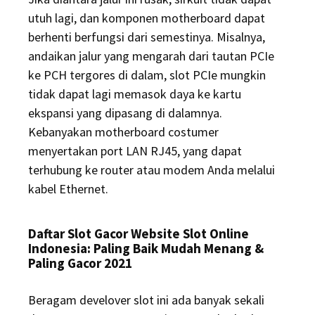
utuh lagi, dan komponen motherboard dapat
berhenti berfungsi dari semestinya. Misalnya,
andaikan jalur yang mengarah dari tautan PCIe
ke PCH tergores di dalam, slot PCIe mungkin
tidak dapat lagi memasok daya ke kartu
ekspansi yang dipasang di dalamnya.
Kebanyakan motherboard costumer
menyertakan port LAN RJ45, yang dapat
terhubung ke router atau modem Anda melalui
kabel Ethernet.
Daftar Slot Gacor Website Slot Online
Indonesia: Paling Baik Mudah Menang &
Paling Gacor 2021
Beragam develover slot ini ada banyak sekali