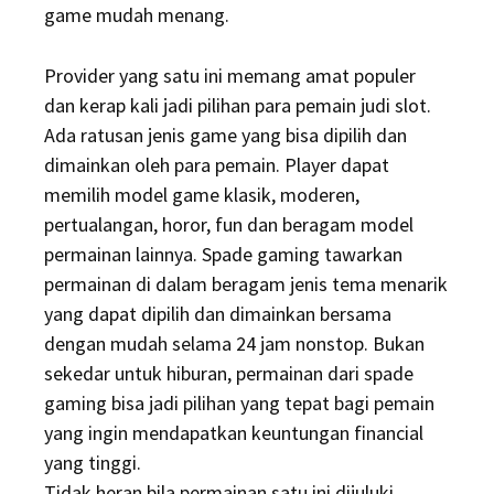
game mudah menang.
Provider yang satu ini memang amat populer
dan kerap kali jadi pilihan para pemain judi slot.
Ada ratusan jenis game yang bisa dipilih dan
dimainkan oleh para pemain. Player dapat
memilih model game klasik, moderen,
pertualangan, horor, fun dan beragam model
permainan lainnya. Spade gaming tawarkan
permainan di dalam beragam jenis tema menarik
yang dapat dipilih dan dimainkan bersama
dengan mudah selama 24 jam nonstop. Bukan
sekedar untuk hiburan, permainan dari spade
gaming bisa jadi pilihan yang tepat bagi pemain
yang ingin mendapatkan keuntungan financial
yang tinggi.
Tidak heran bila permainan satu ini dijuluki