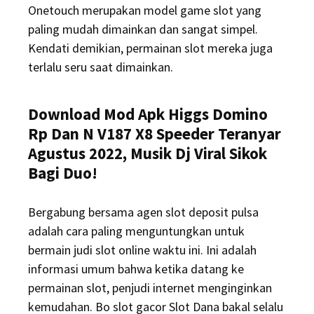
Onetouch merupakan model game slot yang
paling mudah dimainkan dan sangat simpel.
Kendati demikian, permainan slot mereka juga
terlalu seru saat dimainkan.
Download Mod Apk Higgs Domino
Rp Dan N V187 X8 Speeder Teranyar
Agustus 2022, Musik Dj Viral Sikok
Bagi Duo!
Bergabung bersama agen slot deposit pulsa
adalah cara paling menguntungkan untuk
bermain judi slot online waktu ini. Ini adalah
informasi umum bahwa ketika datang ke
permainan slot, penjudi internet menginginkan
kemudahan. Bo slot gacor Slot Dana bakal selalu