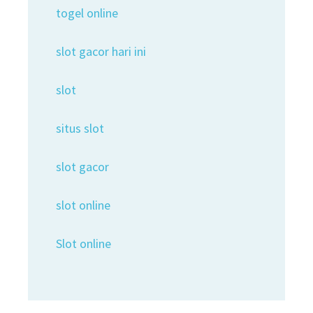
togel online
slot gacor hari ini
slot
situs slot
slot gacor
slot online
Slot online