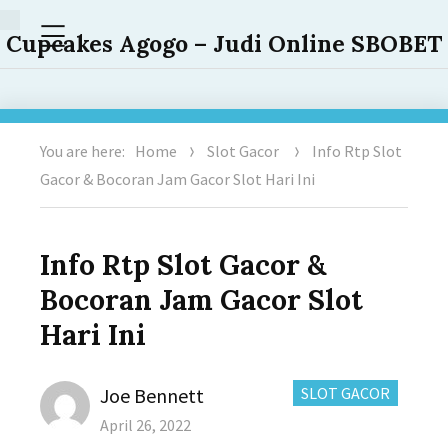
Menu
Cupcakes Agogo – Judi Online SBOBET
You are here:
Home
Slot Gacor
Info Rtp Slot
Gacor & Bocoran Jam Gacor Slot Hari Ini
Info Rtp Slot Gacor &
Bocoran Jam Gacor Slot
Hari Ini
Author
CATEGORIES:
Joe Bennett
SLOT GACOR
Posted
April 26, 2022