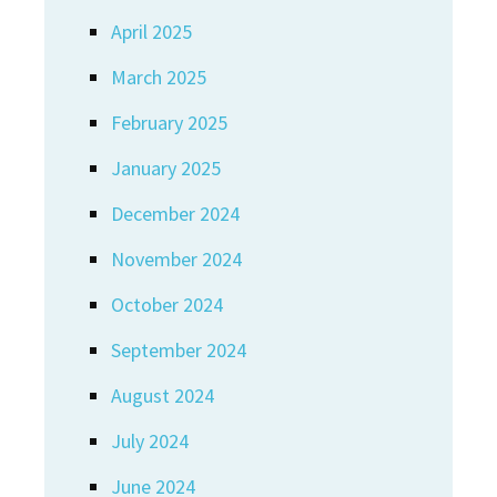
April 2025
March 2025
February 2025
January 2025
December 2024
November 2024
October 2024
September 2024
August 2024
July 2024
June 2024