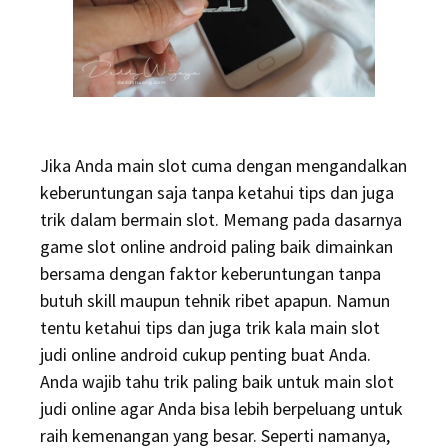
Jika Anda main slot cuma dengan mengandalkan
keberuntungan saja tanpa ketahui tips dan juga
trik dalam bermain slot. Memang pada dasarnya
game slot online android paling baik dimainkan
bersama dengan faktor keberuntungan tanpa
butuh skill maupun tehnik ribet apapun. Namun
tentu ketahui tips dan juga trik kala main slot
judi online android cukup penting buat Anda.
Anda wajib tahu trik paling baik untuk main slot
judi online agar Anda bisa lebih berpeluang untuk
raih kemenangan yang besar. Seperti namanya,