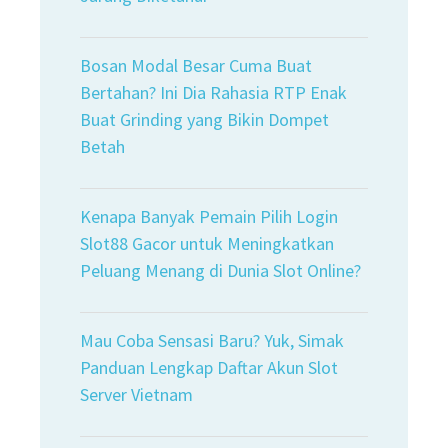
Bosan Modal Besar Cuma Buat
Bertahan? Ini Dia Rahasia RTP Enak
Buat Grinding yang Bikin Dompet
Betah
Kenapa Banyak Pemain Pilih Login
Slot88 Gacor untuk Meningkatkan
Peluang Menang di Dunia Slot Online?
Mau Coba Sensasi Baru? Yuk, Simak
Panduan Lengkap Daftar Akun Slot
Server Vietnam