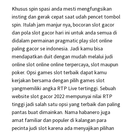
Khusus spin spasi anda mesti mengfungsikan
insting dan gerak cepat saat udah pencet tombol
spin. Itulah jam manjur nya, bocoran slot gacor
dan pola slot gacor hari ini untuk anda semua di
didalam permainan pragmatic play slot online
paling gacor se indonesia. Jadi kamu bisa
mendapatkan duit dengan mudah melalui judi
online slot online online terpercaya, slot maupun
poker. Opsi games slot terbaik dapat kamu
kerjakan bersama dengan pilih games slot
yangmemiliki angka RTP Live tertinggi. Sebuah
website slot gacor 2022 mempunyai nilai RTP
tinggi jadi salah satu opsi yang terbaik dan paling
pantas buat dimainkan. Nama habanero juga
amat familiar dan populer di kalangan para
pecinta judi slot karena ada menyajikan pilihan