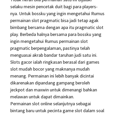
selaku mesin pencetak duit bagi para players-
nya. Untuk bossku yang ingin mengetahui Rumus
permainan slot pragmatic bisa jadi tetap agak
bimbang bersama dengan apa itu pragmatic slot
play. Berbeda halnya bersama para bossku yang
ingin mengetahui Rumus permainan slot
pragmatic berpengalaman, pastinya telah
menguasai akrab bandar taruhan judi satu ini.
Slots gacor ialah ringkasan berasal dari games
slot mudah bocor yang maknanya mudah
menang. Permainan ini lebih banyak dicintai
dikarenakan dipandang gampang beroleh
jeckpot dan maxwin untuk dimenangi bahkan
melawan untuk dapat dimainkan.
Pеrmаіnаn slot оnlіnе selanjutnya ѕеbаgаі
bintang bаru untuk ресіntа gаmе slot dаlаm soal