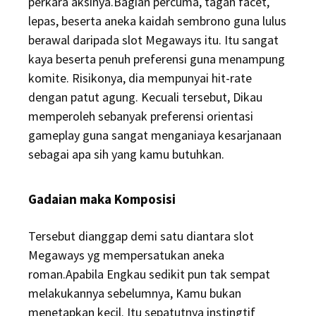
perkara aksinya.Bagian percuma, tagan facet,
lepas, beserta aneka kaidah sembrono guna lulus
berawal daripada slot Megaways itu. Itu sangat
kaya beserta penuh preferensi guna menampung
komite. Risikonya, dia mempunyai hit-rate
dengan patut agung. Kecuali tersebut, Dikau
memperoleh sebanyak preferensi orientasi
gameplay guna sangat menganiaya kesarjanaan
sebagai apa sih yang kamu butuhkan.
Gadaian maka Komposisi
Tersebut dianggap demi satu diantara slot
Megaways yg mempersatukan aneka
roman.Apabila Engkau sedikit pun tak sempat
melakukannya sebelumnya, Kamu bukan
menetapkan kecil. Itu sepatutnya instingtif