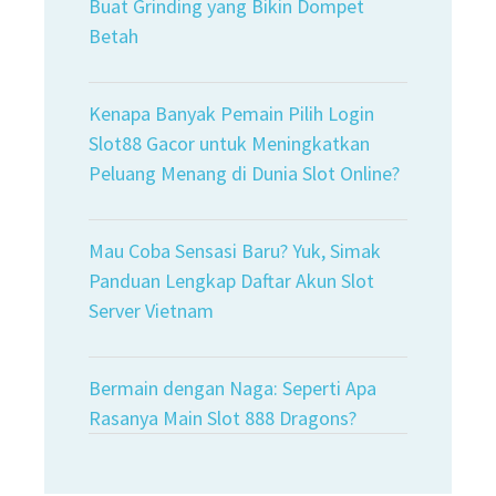
Buat Grinding yang Bikin Dompet
Betah
Kenapa Banyak Pemain Pilih Login
Slot88 Gacor untuk Meningkatkan
Peluang Menang di Dunia Slot Online?
Mau Coba Sensasi Baru? Yuk, Simak
Panduan Lengkap Daftar Akun Slot
Server Vietnam
Bermain dengan Naga: Seperti Apa
Rasanya Main Slot 888 Dragons?