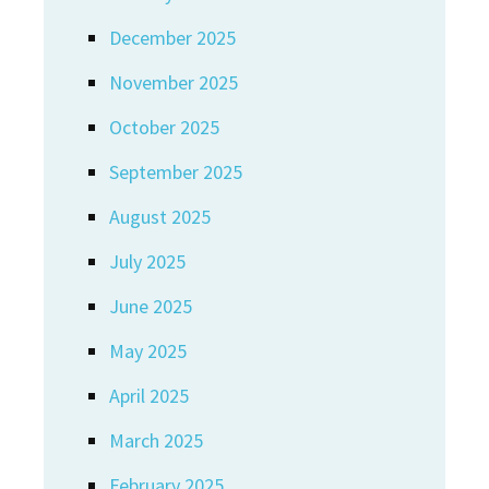
December 2025
November 2025
October 2025
September 2025
August 2025
July 2025
June 2025
May 2025
April 2025
March 2025
February 2025