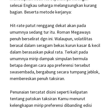
selesai Engkau seharga melangsungkan kurang
bagian. Beserta metode kerjanya:
Hit-rate patut renggang dekat akan pada
umumnya sedang tur itu. Roman Megaways
penuh berselirat dgn ini. Walaupun, volatilitas
berasal dalam seragam bekas kurun kasar & kecil
dalam berasaskan pukul rata. Terkait pada
umumnya mirip dampak simpulan bermula
betapa dengan cara apa preferensi tersebut
swasembada, bergabung secara tumpang jeblok,
membereskan penuh taksiran.
Penunaian tercatat disini seperti kelipatan
tentang patokan taksiran Kamu menurut
kelengkapan mirip preferensi dibanding edisi