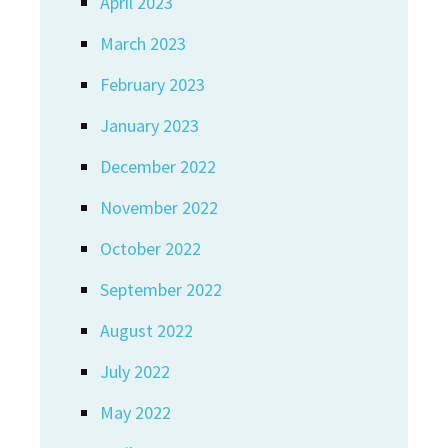
April 2023
March 2023
February 2023
January 2023
December 2022
November 2022
October 2022
September 2022
August 2022
July 2022
May 2022