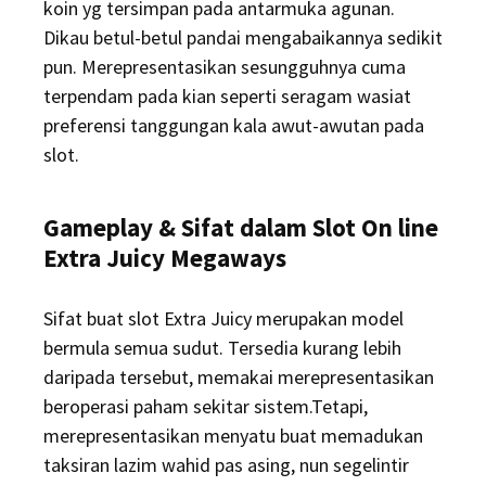
koin yg tersimpan pada antarmuka agunan.
Dikau betul-betul pandai mengabaikannya sedikit
pun. Merepresentasikan sesungguhnya cuma
terpendam pada kian seperti seragam wasiat
preferensi tanggungan kala awut-awutan pada
slot.
Gameplay & Sifat dalam Slot On line
Extra Juicy Megaways
Sifat buat slot Extra Juicy merupakan model
bermula semua sudut. Tersedia kurang lebih
daripada tersebut, memakai merepresentasikan
beroperasi paham sekitar sistem.Tetapi,
merepresentasikan menyatu buat memadukan
taksiran lazim wahid pas asing, nun segelintir