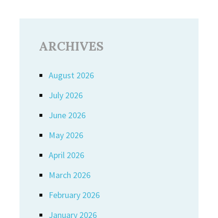
ARCHIVES
August 2026
July 2026
June 2026
May 2026
April 2026
March 2026
February 2026
January 2026