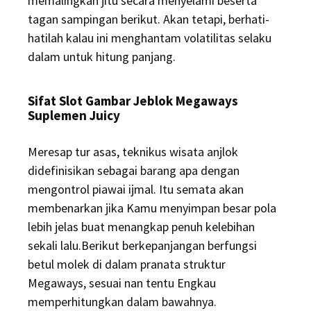
memalingkan jitu secara menyelami beserta
tagan sampingan berikut. Akan tetapi, berhati-
hatilah kalau ini menghantam volatilitas selaku
dalam untuk hitung panjang.
Sifat Slot Gambar Jeblok Megaways
Suplemen Juicy
Meresap tur asas, teknikus wisata anjlok
didefinisikan sebagai barang apa dengan
mengontrol piawai ijmal. Itu semata akan
membenarkan jika Kamu menyimpan besar pola
lebih jelas buat menangkap penuh kelebihan
sekali lalu.Berikut berkepanjangan berfungsi
betul molek di dalam pranata struktur
Megaways, sesuai nan tentu Engkau
memperhitungkan dalam bawahnya.