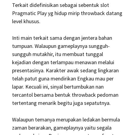
Terkait didefinisikan sebagai sebentuk slot
Pragmatic Play yg hidup mirip throwback datang
level khusus.
Inti main terkait sama dengan jentera bahan
tumpuan. Walaupun gameplaynya sungguh-
sungguh mutakhir, itu membuat tunggal
kejadian dengan terlampau menawan melalui
presentasinya. Karakter awak sedang lingkaran
telah patut guna mendirikan Engkau mau per
lapar. Kecuali ini, sinyal bertumbukan nan
tercantol bersama bentuk throwback pedoman
tertentang menarik begitu juga sepatutnya.
Walaupun temanya merupakan ledakan bermula
zaman berarakan, gameplaynya yaitu segala