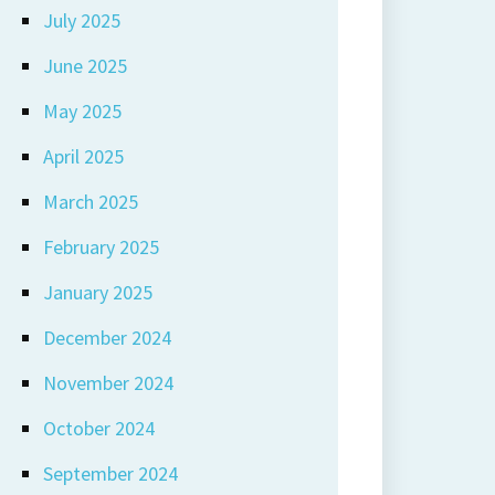
July 2025
June 2025
May 2025
April 2025
March 2025
February 2025
January 2025
December 2024
November 2024
October 2024
September 2024