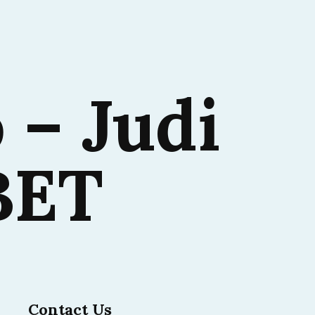
 – Judi
BET
Contact Us