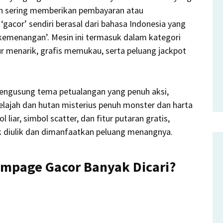
an sering memberikan pembayaran atau
acor’ sendiri berasal dari bahasa Indonesia yang
r kemenangan’. Mesin ini termasuk dalam kategori
r menarik, grafis memukau, serta peluang jackpot
engusung tema petualangan yang penuh aksi,
lajah dan hutan misterius penuh monster dan harta
 liar, simbol scatter, dan fitur putaran gratis,
 diulik dan dimanfaatkan peluang menangnya.
ampage Gacor Banyak Dicari?