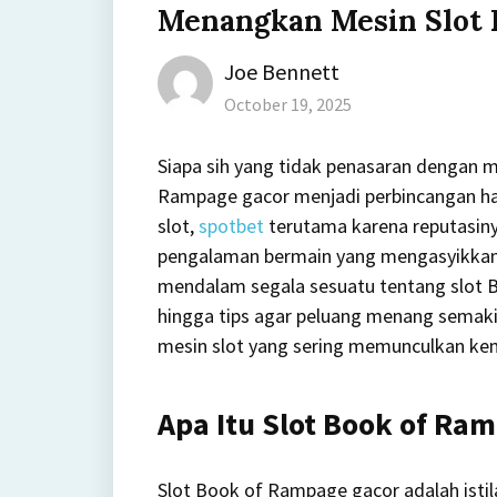
Menangkan Mesin Slot 
Author
Joe Bennett
Posted
October 19, 2025
on
Siapa sih yang tidak penasaran dengan me
Rampage gacor menjadi perbincangan han
slot,
spotbet
terutama karena reputasin
pengalaman bermain yang mengasyikkan. 
mendalam segala sesuatu tentang slot Bo
hingga tips agar peluang menang semakin 
mesin slot yang sering memunculkan keme
Apa Itu Slot Book of Ra
Slot Book of Rampage gacor adalah isti