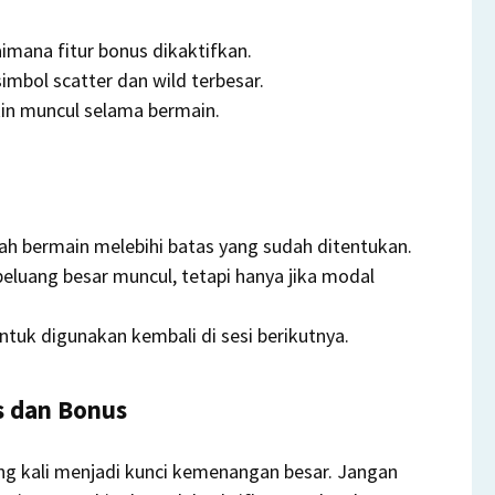
imana fitur bonus dikaktifkan.
mbol scatter dan wild terbesar.
in muncul selama bermain.
ah bermain melebihi batas yang sudah ditentukan.
eluang besar muncul, tetapi hanya jika modal
tuk digunakan kembali di sesi berikutnya.
s dan Bonus
ng kali menjadi kunci kemenangan besar. Jangan