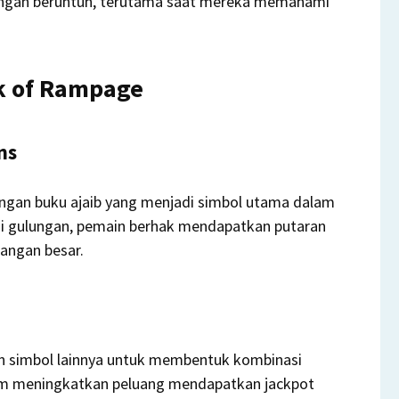
angan beruntun, terutama saat mereka memahami
ok of Rampage
ns
ngan buku ajaib yang menjadi simbol utama dalam
i di gulungan, pemain berhak mendapatkan putaran
angan besar.
n simbol lainnya untuk membentuk kombinasi
m meningkatkan peluang mendapatkan jackpot