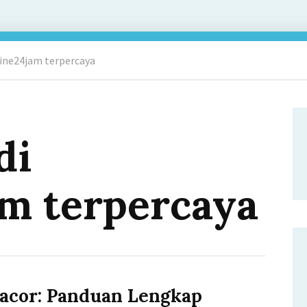
nline24jam terpercaya
di
am terpercaya
Gacor: Panduan Lengkap