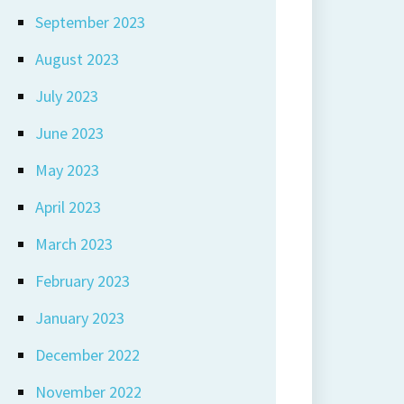
September 2023
August 2023
July 2023
June 2023
May 2023
April 2023
March 2023
February 2023
January 2023
December 2022
November 2022