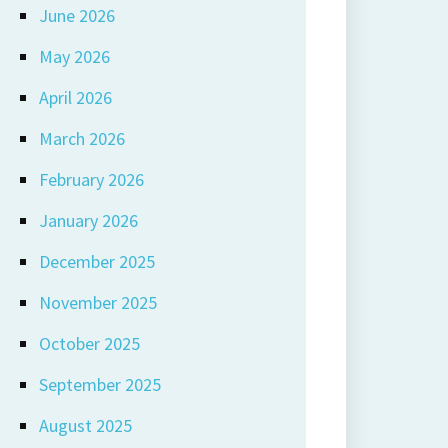
June 2026
May 2026
April 2026
March 2026
February 2026
January 2026
December 2025
November 2025
October 2025
September 2025
August 2025