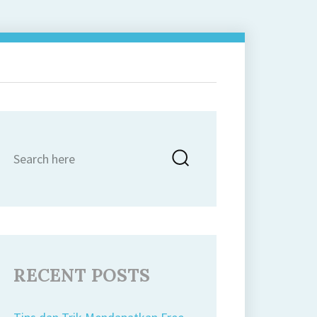
Search
Search
for:
RECENT POSTS