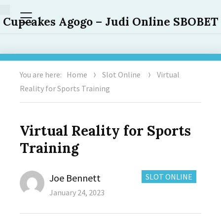
Menu
Cupcakes Agogo – Judi Online SBOBET
You are here:
Home
Slot Online
Virtual
Reality for Sports Training
Virtual Reality for Sports
Training
Author
CATEGORIES:
Joe Bennett
SLOT ONLINE
Posted
January 24, 2023
on