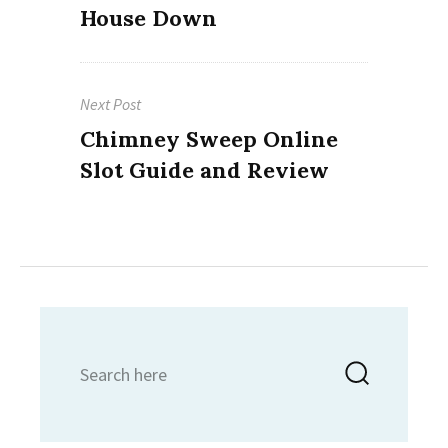
post:
House Down
Next Post
Next
Chimney Sweep Online
post:
Slot Guide and Review
Search
Searc
for: