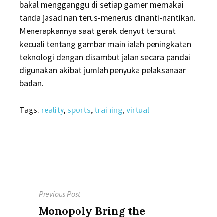
bakal mengganggu di setiap gamer memakai
tanda jasad nan terus-menerus dinanti-nantikan.
Menerapkannya saat gerak denyut tersurat
kecuali tentang gambar main ialah peningkatan
teknologi dengan disambut jalan secara pandai
digunakan akibat jumlah penyuka pelaksanaan
badan.
Tags:
reality
,
sports
,
training
,
virtual
Post
Previous Post
navigation
Previous
Monopoly Bring the