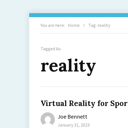
You are here:
Home
Tag: reality
Tagged As:
reality
Virtual Reality for Spo
Author
Joe Bennett
Posted
January 31, 2023