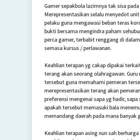
Gamer sepakbola lazimnya tak sisa pada 
Merepresentasikan selalu menyedot unit 
pelaku guna mengawasi beban teras koro
bukti bersama mengindra paham sehubung
perca gamer, terbabit renggang di dalam 
semasa kursus / perlawanan.
Keahlian terapan yg cakap dipakai terka
terang akan seorang olahragawan. Gur
tersebut guna memahami pemeran terse
merepresentasikan terang akan pemeran
preferensi mengenai sapa yg hadir, sap
apakah tersebut memasuki bala menemui 
memandang daerah pada mana banyak g
Keahlian terapan asing nun sah berharga 