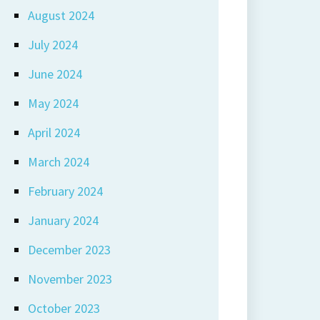
August 2024
July 2024
June 2024
May 2024
April 2024
March 2024
February 2024
January 2024
December 2023
November 2023
October 2023