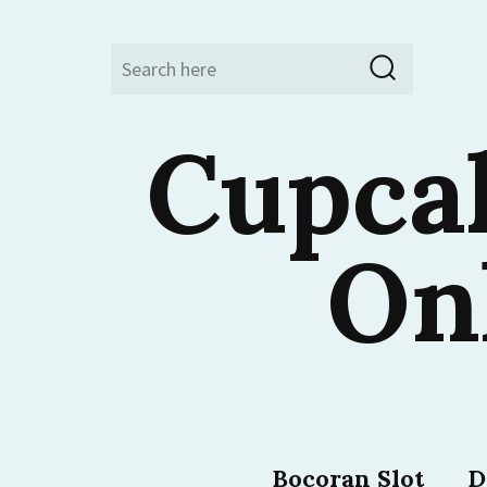
Search
Search
for:
Cupcak
On
Bocoran Slot
D