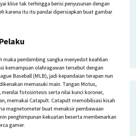
ai klise tak terhingga berisi penyusunan dengan
eh karena itu itu pandai dipersiapkan buat gambar
 Pelaku
uluh maka pembimbing sangka menyedot keahlian
wasi kemampuan olahragawan tersebut dengan
ague Baseball (MLB), jadi kepandaian terapan nun
t dikenakan memasuki main. Tangan Motus,
enilai fotosintesis serta nilai kunci koroner,
n, memakai Catapult. Catapult memobilisasi kisah
rsama magnetometer buat menaksir pembawaan
rmin penghimpunan kekuatan beserta membenarkan
erca gamer.