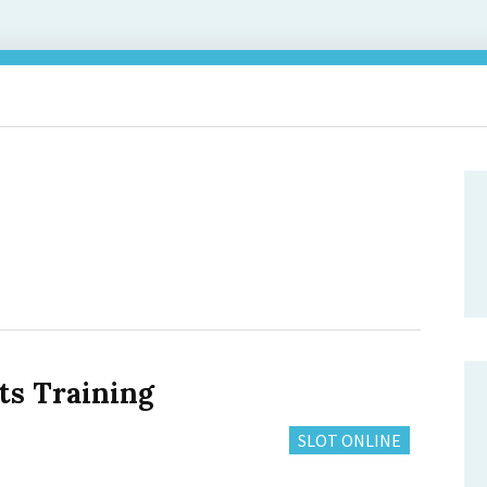
rts Training
CATEGORIES:
SLOT ONLINE