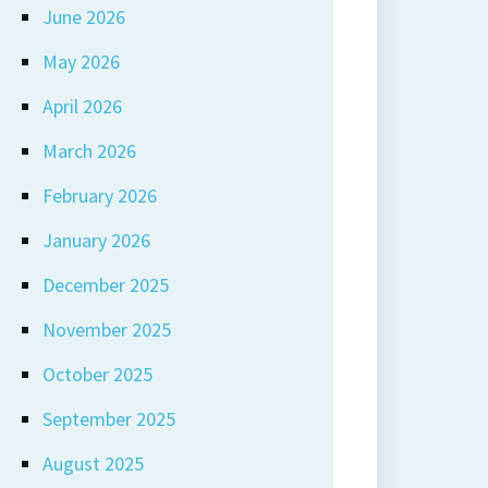
June 2026
May 2026
April 2026
March 2026
February 2026
January 2026
December 2025
November 2025
October 2025
September 2025
August 2025