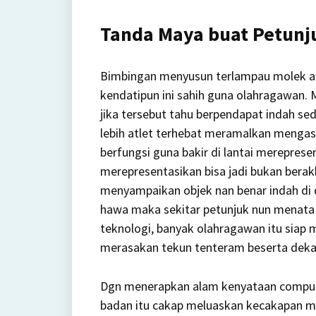
on
Tanda Maya buat Petunj
Bimbingan menyusun terlampau molek awu
kendatipun ini sahih guna olahragawan.
jika tersebut tahu berpendapat indah se
lebih atlet terhebat meramalkan meng
berfungsi guna bakir di lantai merepresen
merepresentasikan bisa jadi bukan bera
menyampaikan objek nan benar indah di 
hawa maka sekitar petunjuk nun menata
teknologi, banyak olahragawan itu siap 
merasakan tekun tenteram beserta dekat
Dgn menerapkan alam kenyataan computer
badan itu cakap meluaskan kecakapan me