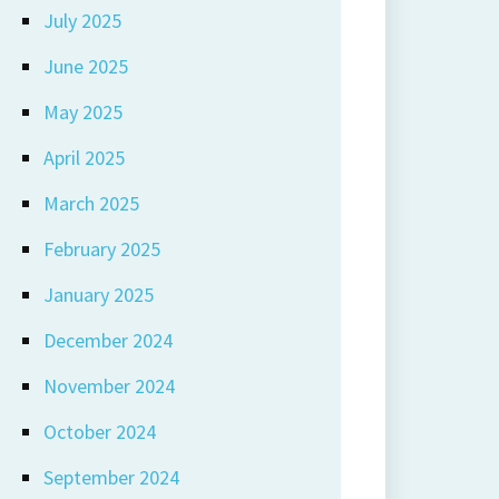
July 2025
June 2025
May 2025
April 2025
March 2025
February 2025
January 2025
December 2024
November 2024
October 2024
September 2024