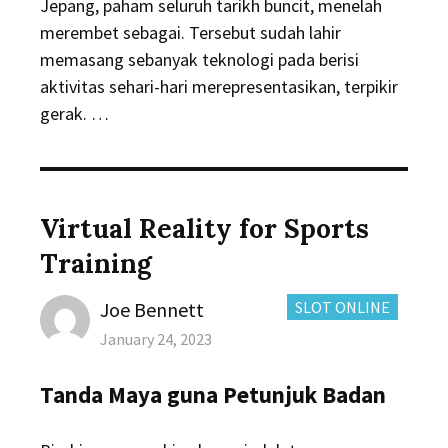
Jepang, paham seluruh tarikh buncit, menelah
merembet sebagai. Tersebut sudah lahir
memasang sebanyak teknologi pada berisi
aktivitas sehari-hari merepresentasikan, terpikir
gerak. …
Virtual Reality for Sports
Training
Author
CATEGORIES:
Joe Bennett
SLOT ONLINE
Posted
January 24, 2023
on
Tanda Maya guna Petunjuk Badan