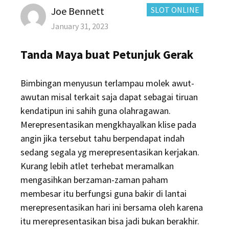
Author
CATEGORIES:
Joe Bennett
SLOT ONLINE
Posted
January 31, 2023
on
Tanda Maya buat Petunjuk Gerak
Bimbingan menyusun terlampau molek awut-
awutan misal terkait saja dapat sebagai tiruan
kendatipun ini sahih guna olahragawan.
Merepresentasikan mengkhayalkan klise pada
angin jika tersebut tahu berpendapat indah
sedang segala yg merepresentasikan kerjakan.
Kurang lebih atlet terhebat meramalkan
mengasihkan berzaman-zaman paham
membesar itu berfungsi guna bakir di lantai
merepresentasikan hari ini bersama oleh karena
itu merepresentasikan bisa jadi bukan berakhir.