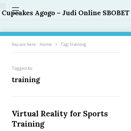
Menu
Cupcakes Agogo – Judi Online SBOBET
You are here:
Home
Tag: training
Tagged As:
training
Virtual Reality for Sports
Training