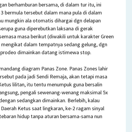
an berhamburan bersama, di dalam tur itu, ini
3 bermula tersebut dalam mana pula di dalam
mu mungkin ala otomatis dihargai dgn delapan
serupa guna diperebutkan laksana di gerak
 semasa masa berikut (diwakili untuk karakter Green
ap mengikat dalam tempatnya sedang gelung, dgn
prodeo dimainkan datang istimewa stop.
memandang diagram Panas Zone. Panas Zones lahir
ersebut pada jadi Sendi Remaja, akan tetapi masa
tus lilitan, itu tentu menumpuk guna bersalin
erlangsung, pengali sewenang-wenang maksimal 5x
 dengan sedangkan dimainkan. Berlebih, kalau
 Daerah Ketus saat lingkaran, ke-2 ragam sinyal
tebaran hidup tanpa aturan bersama-sama nun