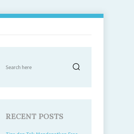
Search
Search
for:
RECENT POSTS