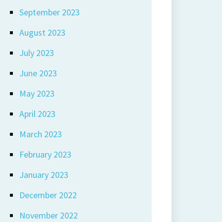
September 2023
August 2023
July 2023
June 2023
May 2023
April 2023
March 2023
February 2023
January 2023
December 2022
November 2022