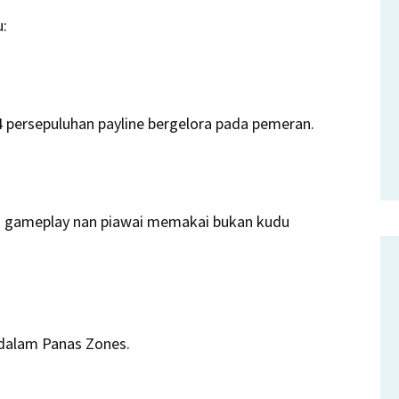
:
 4 persepuluhan payline bergelora pada pemeran.
ra gameplay nan piawai memakai bukan kudu
dalam Panas Zones.