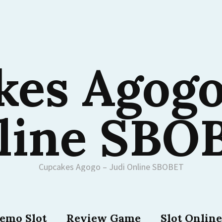
es Agogo
line SBO
Cupcakes Agogo – Judi Online SBOBET
emo Slot
Review Game
Slot Online