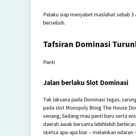
Pelaku siap menyabet maslahat sebab 3 
berselisih.
Tafsiran Dominasi Turunk
Panti
Jalan berlaku Slot Dominasi
Tak laksana pada Dominasi tegas, sarung
pada slot Monopoly Bring The House Down
senang; Sedang mau panti baru serta w
daerah awak bersama lebihlebih berbicar
sketsa apa-apa biar – melainkan edaran 