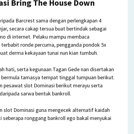
asi Bring The House Down
ripada Barcrest sama dengan perlengkapan 4
anjar, secara cakap tersua buat bertindak sebagai
sino di internet. Pelaku mampu membaca
i terbabit ronde percuma, pengganda pondok 5x
uat derma kekayaan tunai nun kian tumbuh.
rah hati, serta kegunaan Tagan Gede nan disertakan
e bermula tamasya tempat tinggal tumpuan berikut.
n pesawat slot Dominasi berikut merayu serta
ripada sarwa bentuk bankroll.
n slot Dominasi guna mengecek alternatif kaidah
 seberapa ronggang bankroll ego bakal menyukai