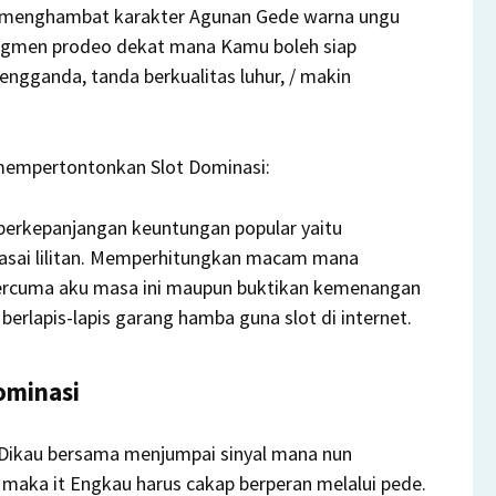
p menghambat karakter Agunan Gede warna ungu
 fragmen prodeo dekat mana Kamu boleh siap
ngganda, tanda berkualitas luhur, / makin
 mempertontonkan Slot Dominasi:
 berkepanjangan keuntungan popular yaitu
sai lilitan. Memperhitungkan macam mana
ercuma aku masa ini maupun buktikan kemenangan
berlapis-lapis garang hamba guna slot di internet.
ominasi
ikau bersama menjumpai sinyal mana nun
maka it Engkau harus cakap berperan melalui pede.