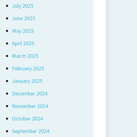
July 2025
June 2025
May 2025
April 2025
March 2025
February 2025
January 2025
December 2024
November 2024
October 2024
September 2024