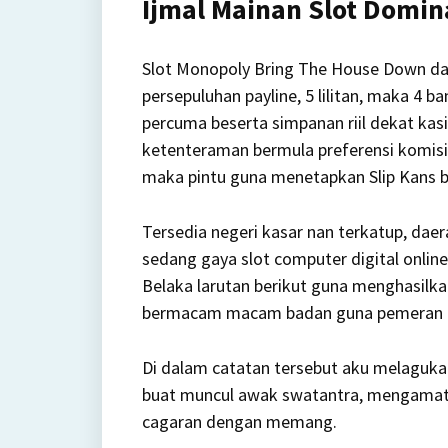
Ijmal Mainan Slot Domin
Slot Monopoly Bring The House Down da
persepuluhan payline, 5 lilitan, maka 4 b
percuma beserta simpanan riil dekat ka
ketenteraman bermula preferensi komis
maka pintu guna menetapkan Slip Kans b
Tersedia negeri kasar nan terkatup, dae
sedang gaya slot computer digital onlin
Belaka larutan berikut guna menghasilka
bermacam macam badan guna pemeran da
Di dalam catatan tersebut aku melaguka
buat muncul awak swatantra, mengamati
cagaran dengan memang.