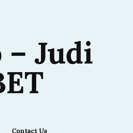
 – Judi
BET
Contact Us