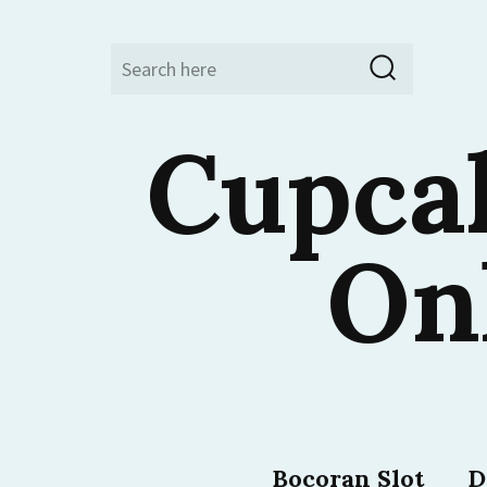
Search
Search
for:
Cupcak
On
Bocoran Slot
D