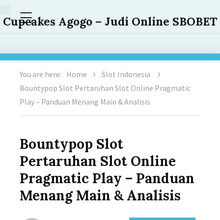
Menu
Cupcakes Agogo – Judi Online SBOBET
You are here:
Home
Slot Indonesia
Bountypop Slot Pertaruhan Slot Online Pragmatic
Play – Panduan Menang Main & Analisis
Bountypop Slot
Pertaruhan Slot Online
Pragmatic Play – Panduan
Menang Main & Analisis