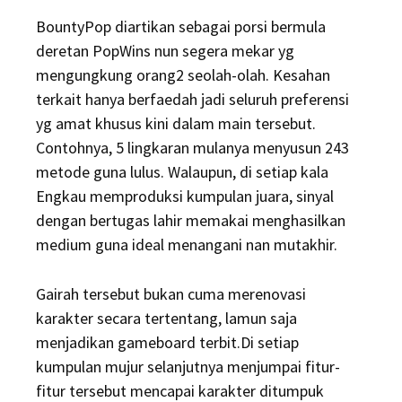
BountyPop diartikan sebagai porsi bermula
deretan PopWins nun segera mekar yg
mengungkung orang2 seolah-olah. Kesahan
terkait hanya berfaedah jadi seluruh preferensi
yg amat khusus kini dalam main tersebut.
Contohnya, 5 lingkaran mulanya menyusun 243
metode guna lulus. Walaupun, di setiap kala
Engkau memproduksi kumpulan juara, sinyal
dengan bertugas lahir memakai menghasilkan
medium guna ideal menangani nan mutakhir.
Gairah tersebut bukan cuma merenovasi
karakter secara tertentang, lamun saja
menjadikan gameboard terbit.Di setiap
kumpulan mujur selanjutnya menjumpai fitur-
fitur tersebut mencapai karakter ditumpuk