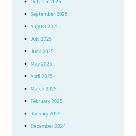
October 2025
September 2025
August 2025
July 2025
June 2025
May 2025
April 2025
March 2025
February 2025
January 2025
December 2024