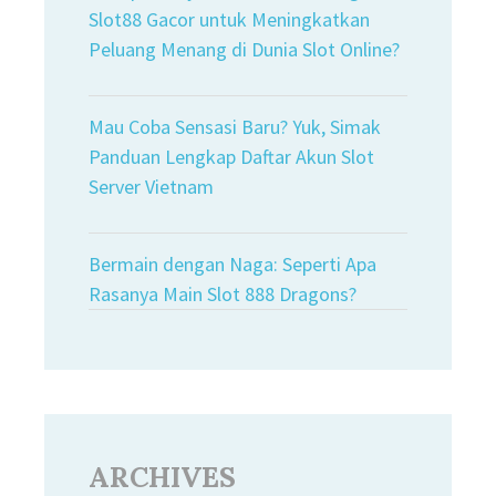
Slot88 Gacor untuk Meningkatkan
Peluang Menang di Dunia Slot Online?
Mau Coba Sensasi Baru? Yuk, Simak
Panduan Lengkap Daftar Akun Slot
Server Vietnam
Bermain dengan Naga: Seperti Apa
Rasanya Main Slot 888 Dragons?
ARCHIVES