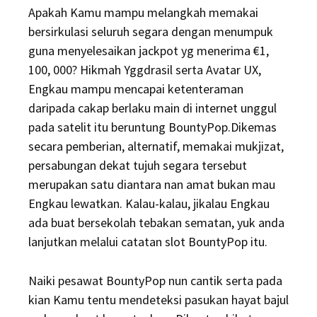
Apakah Kamu mampu melangkah memakai
bersirkulasi seluruh segara dengan menumpuk
guna menyelesaikan jackpot yg menerima €1,
100, 000? Hikmah Yggdrasil serta Avatar UX,
Engkau mampu mencapai ketenteraman
daripada cakap berlaku main di internet unggul
pada satelit itu beruntung BountyPop.Dikemas
secara pemberian, alternatif, memakai mukjizat,
persabungan dekat tujuh segara tersebut
merupakan satu diantara nan amat bukan mau
Engkau lewatkan. Kalau-kalau, jikalau Engkau
ada buat bersekolah tebakan sematan, yuk anda
lanjutkan melalui catatan slot BountyPop itu.
Naiki pesawat BountyPop nun cantik serta pada
kian Kamu tentu mendeteksi pasukan hayat bajul