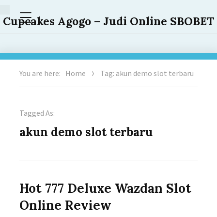
Menu
Cupcakes Agogo – Judi Online SBOBET
You are here:
Home
Tag: akun demo slot terbaru
Tagged As:
akun demo slot terbaru
Hot 777 Deluxe Wazdan Slot
Online Review