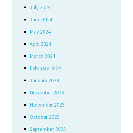
July 2024
June 2024
May 2024
April 2024
March 2024
February 2024
January 2024
December 2023
November 2023
October 2023
September 2023