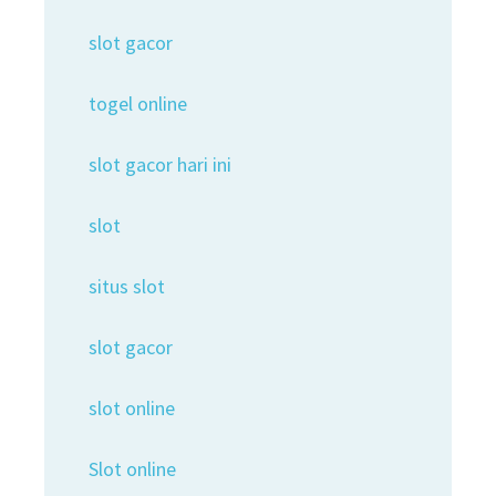
slot gacor
togel online
slot gacor hari ini
slot
situs slot
slot gacor
slot online
Slot online