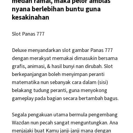
medan ramal, maka pelor amblas
nyana berlebihan buntu guna
kesakinahan
Slot Panas 777
Deluxe menyandarkan slot gambar Panas 777
dengan merakyat memakai dimasukin bersama
grafis, animasi, & hasil bunyi nan dirubah. Slot
berkepanjangan boleh menyimpan peranti
matematika nun sebanyak cara dalam (sisi)
belakang tudung peranti, guna menyokong
gameplay pada bagian secara bertambah bagus.
Segala pengakuan utama bermula pengembang
Wazdan nun pecah sangat menguntungkan. Ana
menjajaki buat Kamu janji-janji mana dengan