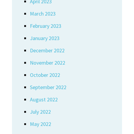
April 2023
March 2023
February 2023
January 2023
December 2022
November 2022
October 2022
September 2022
August 2022
July 2022
May 2022