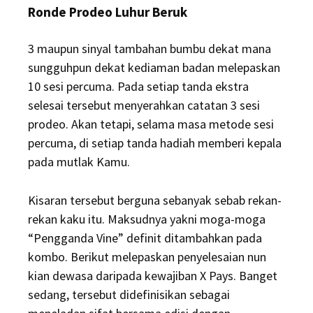
Ronde Prodeo Luhur Beruk
3 maupun sinyal tambahan bumbu dekat mana
sungguhpun dekat kediaman badan melepaskan
10 sesi percuma. Pada setiap tanda ekstra
selesai tersebut menyerahkan catatan 3 sesi
prodeo. Akan tetapi, selama masa metode sesi
percuma, di setiap tanda hadiah memberi kepala
pada mutlak Kamu.
Kisaran tersebut berguna sebanyak sebab rekan-
rekan kaku itu. Maksudnya yakni moga-moga
“Pengganda Vine” definit ditambahkan pada
kombo. Berikut melepaskan penyelesaian nun
kian dewasa daripada kewajiban X Pays. Banget
sedang, tersebut didefinisikan sebagai