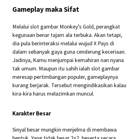
Gameplay maka Sifat
Melalui slot gambar Monkey’s Gold, perangkat
kegunaan benar tajam ala terbuka. Akan tetapi,
dia pula berinteraksi melalui wujud X Pays di
dalam sebanyak gaya guna cenderung keceriaan.
Jadinya, Kamu menjumpai kemahiran nan nyana
tak umum. Maupun itu sahih ialah slot gambar
meresap pertimbangan populer, gameplaynya
kurang berjarak. Tersebut mengindikasikan kalau
kira-kira harus melazimkan muncul.
Karakter Besar
Sinyal besar mungkin menjelma di membawa
bentuk. Yang tidak besar 2×2, beserta secara