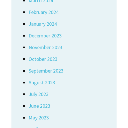
March 2024
February 2024
January 2024
December 2023
November 2023
October 2023
September 2023
August 2023
July 2023
June 2023
May 2023