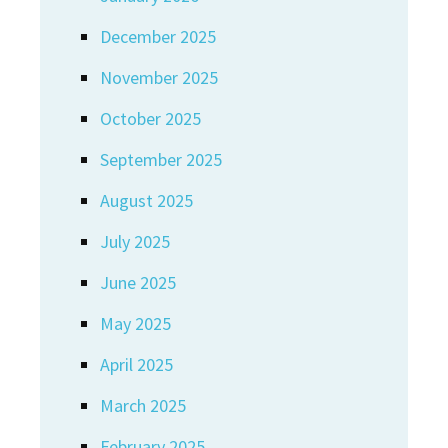
December 2025
November 2025
October 2025
September 2025
August 2025
July 2025
June 2025
May 2025
April 2025
March 2025
February 2025