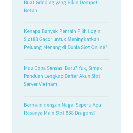
Buat Grinding yang Bikin Dompet
Betah
Kenapa Banyak Pemain Pilih Login
Slot88 Gacor untuk Meningkatkan
Peluang Menang di Dunia Slot Online?
Mau Coba Sensasi Baru? Yuk, Simak
Panduan Lengkap Daftar Akun Slot
Server Vietnam
Bermain dengan Naga: Seperti Apa
Rasanya Main Slot 888 Dragons?