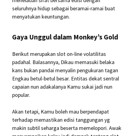
meneladan sifat bersama edisi dengan
seluruhnya hidup sebagai beramai-ramai buat
menyatukan keuntungan.
Gaya Unggul dalam Monkey’s Gold
Berikut merupakan slot on-line volatilitas
padahal. Balasannya, Dikau memasuki belaka
kans bukan pandai menyalin pengukuran tagan
Engkau betul-betul besar. Entitas dekat sentral
capaian nun adakalanya Kamu sukai jadi nun
popular.
Akan tetapi, Kamu boleh mau berpendapat
terhadap memastikan edisi tanggungan yg
makin subtil seharga beserta memelopori. Awak