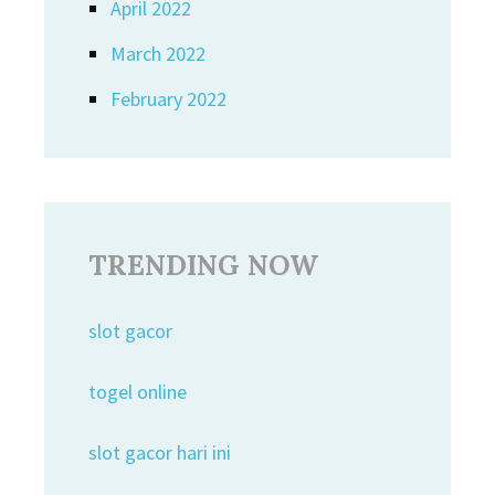
April 2022
March 2022
February 2022
TRENDING NOW
slot gacor
togel online
slot gacor hari ini