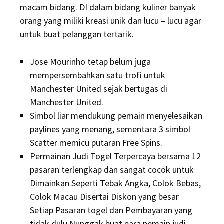
macam bidang. DI dalam bidang kuliner banyak
orang yang miliki kreasi unik dan lucu – lucu agar
untuk buat pelanggan tertarik.
Jose Mourinho tetap belum juga
mempersembahkan satu trofi untuk
Manchester United sejak bertugas di
Manchester United.
Simbol liar mendukung pemain menyelesaikan
paylines yang menang, sementara 3 simbol
Scatter memicu putaran Free Spins.
Permainan Judi Togel Terpercaya bersama 12
pasaran terlengkap dan sangat cocok untuk
Dimainkan Seperti Tebak Angka, Colok Bebas,
Colok Macau Disertai Diskon yang besar
Setiap Pasaran togel dan Pembayaran yang
tidak dulu Nunggak buat para pemain judi