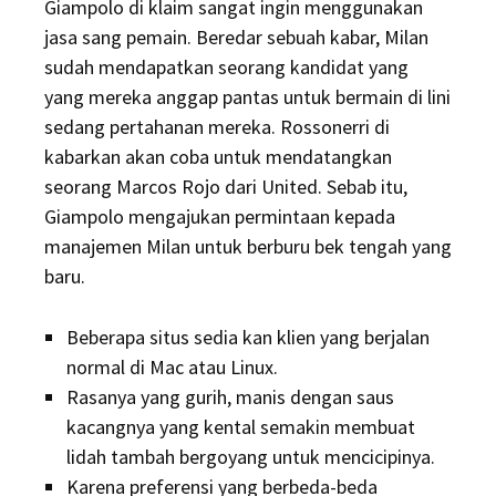
Giampolo di klaim sangat ingin menggunakan
jasa sang pemain. Beredar sebuah kabar, Milan
sudah mendapatkan seorang kandidat yang
yang mereka anggap pantas untuk bermain di lini
sedang pertahanan mereka. Rossonerri di
kabarkan akan coba untuk mendatangkan
seorang Marcos Rojo dari United. Sebab itu,
Giampolo mengajukan permintaan kepada
manajemen Milan untuk berburu bek tengah yang
baru.
Beberapa situs sedia kan klien yang berjalan
normal di Mac atau Linux.
Rasanya yang gurih, manis dengan saus
kacangnya yang kental semakin membuat
lidah tambah bergoyang untuk mencicipinya.
Karena preferensi yang berbeda-beda