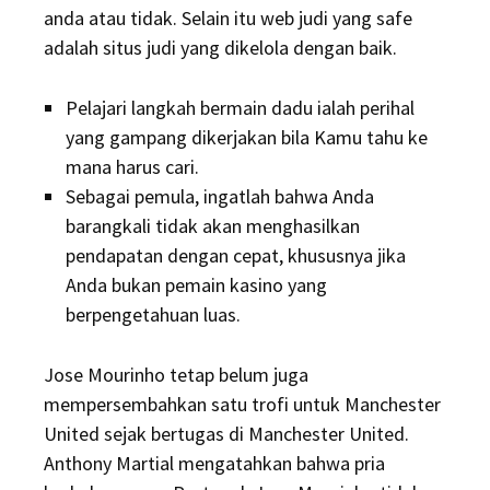
anda atau tidak. Selain itu web judi yang safe
adalah situs judi yang dikelola dengan baik.
Pelajari langkah bermain dadu ialah perihal
yang gampang dikerjakan bila Kamu tahu ke
mana harus cari.
Sebagai pemula, ingatlah bahwa Anda
barangkali tidak akan menghasilkan
pendapatan dengan cepat, khususnya jika
Anda bukan pemain kasino yang
berpengetahuan luas.
Jose Mourinho tetap belum juga
mempersembahkan satu trofi untuk Manchester
United sejak bertugas di Manchester United.
Anthony Martial mengatahkan bahwa pria