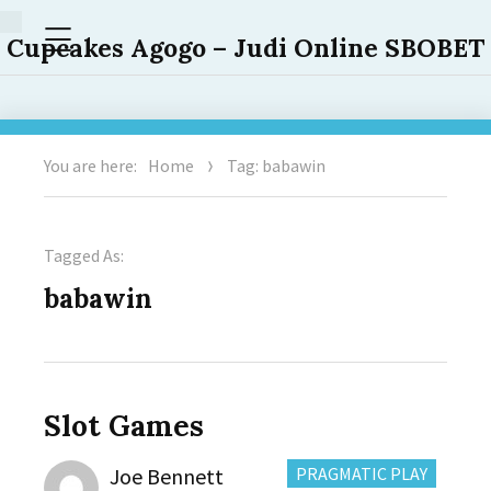
Menu
Cupcakes Agogo – Judi Online SBOBET
You are here:
Home
Tag: babawin
Tagged As:
babawin
Slot Games
Author
CATEGORIES:
Joe Bennett
PRAGMATIC PLAY