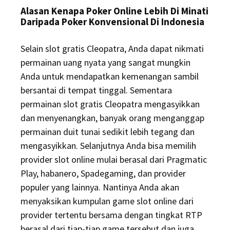
Alasan Kenapa Poker Online Lebih Di Minati
Daripada Poker Konvensional Di Indonesia
Selain slot gratis Cleopatra, Anda dapat nikmati
permainan uang nyata yang sangat mungkin
Anda untuk mendapatkan kemenangan sambil
bersantai di tempat tinggal. Sementara
permainan slot gratis Cleopatra mengasyikkan
dan menyenangkan, banyak orang menganggap
permainan duit tunai sedikit lebih tegang dan
mengasyikkan. Selanjutnya Anda bisa memilih
provider slot online mulai berasal dari Pragmatic
Play, habanero, Spadegaming, dan provider
populer yang lainnya. Nantinya Anda akan
menyaksikan kumpulan game slot online dari
provider tertentu bersama dengan tingkat RTP
berasal dari tiap-tiap game tersebut dan juga