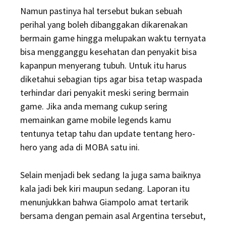
Namun pastinya hal tersebut bukan sebuah
perihal yang boleh dibanggakan dikarenakan
bermain game hingga melupakan waktu ternyata
bisa mengganggu kesehatan dan penyakit bisa
kapanpun menyerang tubuh. Untuk itu harus
diketahui sebagian tips agar bisa tetap waspada
terhindar dari penyakit meski sering bermain
game. Jika anda memang cukup sering
memainkan game mobile legends kamu
tentunya tetap tahu dan update tentang hero-
hero yang ada di MOBA satu ini.
Selain menjadi bek sedang Ia juga sama baiknya
kala jadi bek kiri maupun sedang. Laporan itu
menunjukkan bahwa Giampolo amat tertarik
bersama dengan pemain asal Argentina tersebut,