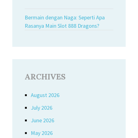
Bermain dengan Naga: Seperti Apa
Rasanya Main Slot 888 Dragons?
ARCHIVES
August 2026
July 2026
June 2026
May 2026