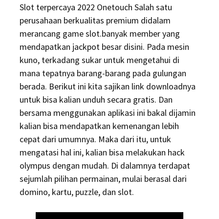
Slot terpercaya 2022 Onetouch Salah satu
perusahaan berkualitas premium didalam
merancang game slot.banyak member yang
mendapatkan jackpot besar disini. Pada mesin
kuno, terkadang sukar untuk mengetahui di
mana tepatnya barang-barang pada gulungan
berada. Berikut ini kita sajikan link downloadnya
untuk bisa kalian unduh secara gratis. Dan
bersama menggunakan aplikasi ini bakal dijamin
kalian bisa mendapatkan kemenangan lebih
cepat dari umumnya. Maka dari itu, untuk
mengatasi hal ini, kalian bisa melakukan hack
olympus dengan mudah. Di dalamnya terdapat
sejumlah pilihan permainan, mulai berasal dari
domino, kartu, puzzle, dan slot.