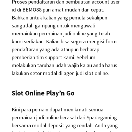
Proses pendaftaran dan pembuatan account user
id di BEMO88 pun amat mudah dan cepat.
Bahkan untuk kalian yang pemula sekalipun
sangatlah gampang untuk mengawali
memainkan permainan judi online yang telah
kami sediakan. Kalian bisa segera mengisi form
pendaftaran yang ada ataupun berharap
pemberian tim support kami. Sebelum
melakukan taruhan udah wajib kalau anda harus
lakukan setor modal di agen judi slot online.
Slot Online Play’n Go
Kini para pemain dapat menikmati semua
permainan judi online berasal dari Spadegaming
bersama modal deposit yang rendah. Anda yang