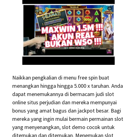
Naikkan pengkalian di menu free spin buat
menangkan hingga hingga 5.000 x taruhan. Anda
dapat menemukannya di bermacam judi slot
online situs perjudian dan mereka mempunyai
bonus yang amat bagus dan jackpot besar. Bagi
mereka yang ingin mulai bermain permainan slot
yang menyenangkan, slot demo cocok untuk
ditemukan dan ditemukan. Menemukan slot