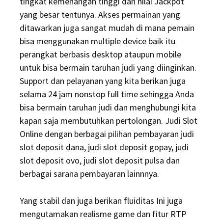
tingkat kemenangan tinggi dan nilai Jackpot
yang besar tentunya. Akses permainan yang
ditawarkan juga sangat mudah di mana pemain
bisa menggunakan multiple device baik itu
perangkat berbasis desktop ataupun mobile
untuk bisa bermain taruhan judi yang diinginkan.
Support dan pelayanan yang kita berikan juga
selama 24 jam nonstop full time sehingga Anda
bisa bermain taruhan judi dan menghubungi kita
kapan saja membutuhkan pertolongan. Judi Slot
Online dengan berbagai pilihan pembayaran judi
slot deposit dana, judi slot deposit gopay, judi
slot deposit ovo, judi slot deposit pulsa dan
berbagai sarana pembayaran lainnnya.
Yang stabil dan juga berikan fluiditas Ini juga
mengutamakan realisme game dan fitur RTP