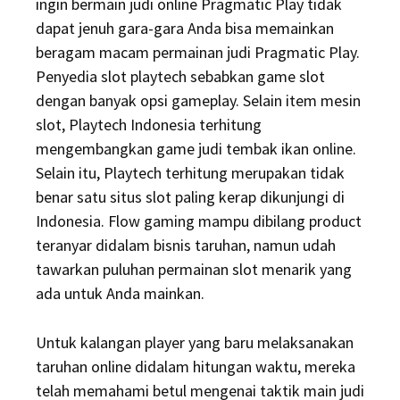
ingin bermain judi online Pragmatic Play tidak
dapat jenuh gara-gara Anda bisa memainkan
beragam macam permainan judi Pragmatic Play.
Penyedia slot playtech sebabkan game slot
dengan banyak opsi gameplay. Selain item mesin
slot, Playtech Indonesia terhitung
mengembangkan game judi tembak ikan online.
Selain itu, Playtech terhitung merupakan tidak
benar satu situs slot paling kerap dikunjungi di
Indonesia. Flow gaming mampu dibilang product
teranyar didalam bisnis taruhan, namun udah
tawarkan puluhan permainan slot menarik yang
ada untuk Anda mainkan.
Untuk kalangan player yang baru melaksanakan
taruhan online didalam hitungan waktu, mereka
telah memahami betul mengenai taktik main judi