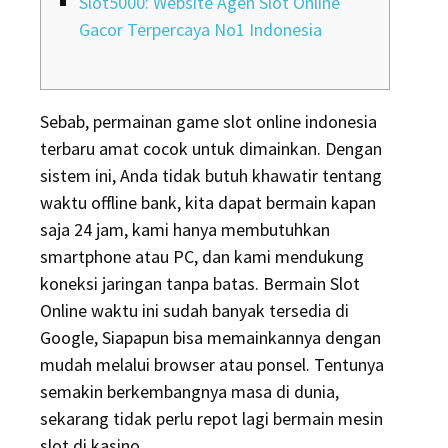
Slot5000: Website Agen Slot Online
Gacor Terpercaya No1 Indonesia
Sebab, permainan game slot online indonesia
terbaru amat cocok untuk dimainkan. Dengan
sistem ini, Anda tidak butuh khawatir tentang
waktu offline bank, kita dapat bermain kapan
saja 24 jam, kami hanya membutuhkan
smartphone atau PC, dan kami mendukung
koneksi jaringan tanpa batas. Bermain Slot
Online waktu ini sudah banyak tersedia di
Google, Siapapun bisa memainkannya dengan
mudah melalui browser atau ponsel. Tentunya
semakin berkembangnya masa di dunia,
sekarang tidak perlu repot lagi bermain mesin
slot di kasino.