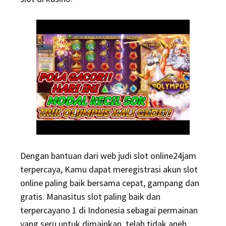
Dengan bantuan dari web judi slot online24jam
terpercaya, Kamu dapat meregistrasi akun slot
online paling baik bersama cepat, gampang dan
gratis. Manasitus slot paling baik dan
terpercayano 1 di Indonesia sebagai permainan
yang seru untuk dimainkan, telah tidak aneh