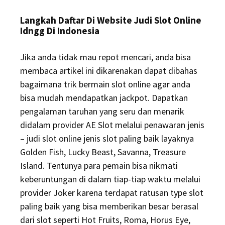
Langkah Daftar Di Website Judi Slot Online
Idngg Di Indonesia
Jika anda tidak mau repot mencari, anda bisa
membaca artikel ini dikarenakan dapat dibahas
bagaimana trik bermain slot online agar anda
bisa mudah mendapatkan jackpot. Dapatkan
pengalaman taruhan yang seru dan menarik
didalam provider AE Slot melalui penawaran jenis
– judi slot online jenis slot paling baik layaknya
Golden Fish, Lucky Beast, Savanna, Treasure
Island. Tentunya para pemain bisa nikmati
keberuntungan di dalam tiap-tiap waktu melalui
provider Joker karena terdapat ratusan type slot
paling baik yang bisa memberikan besar berasal
dari slot seperti Hot Fruits, Roma, Horus Eye,