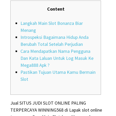
Content
Langkah Main Slot Bonanza Biar
Menang
Introspeksi Bagaimana Hidup Anda
Berubah Total Setelah Perjudian
Cara Mendapatkan Nama Pengguna
Dan Kata Laluan Untuk Log Masuk Ke
Mega888 Apk ?
Pastikan Tujuan Utama Kamu Bermain
Slot
Jual SITUS JUDI SLOT ONLINE PALING
TERPERCAYA WINNING568 di Lapak slot online