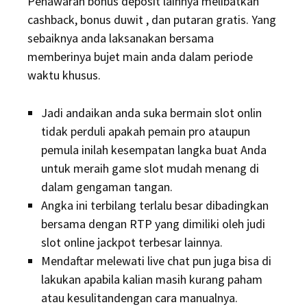
Penawaran bonus deposit lainnya melibatkan
cashback, bonus duwit , dan putaran gratis. Yang
sebaiknya anda laksanakan bersama
memberinya bujet main anda dalam periode
waktu khusus.
Jadi andaikan anda suka bermain slot onlin
tidak perduli apakah pemain pro ataupun
pemula inilah kesempatan langka buat Anda
untuk meraih game slot mudah menang di
dalam gengaman tangan.
Angka ini terbilang terlalu besar dibadingkan
bersama dengan RTP yang dimiliki oleh judi
slot online jackpot terbesar lainnya.
Mendaftar melewati live chat pun juga bisa di
lakukan apabila kalian masih kurang paham
atau kesulitandengan cara manualnya.