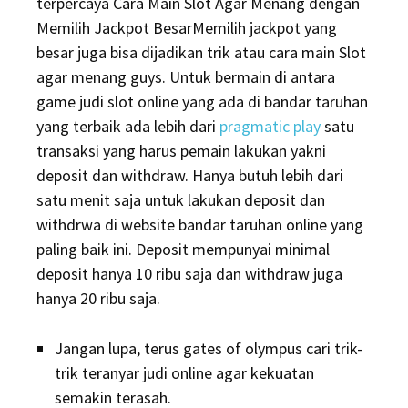
terpercaya Cara Main Slot Agar Menang dengan
Memilih Jackpot BesarMemilih jackpot yang
besar juga bisa dijadikan trik atau cara main Slot
agar menang guys. Untuk bermain di antara
game judi slot online yang ada di bandar taruhan
yang terbaik ada lebih dari
pragmatic play
satu
transaksi yang harus pemain lakukan yakni
deposit dan withdraw. Hanya butuh lebih dari
satu menit saja untuk lakukan deposit dan
withdrwa di website bandar taruhan online yang
paling baik ini. Deposit mempunyai minimal
deposit hanya 10 ribu saja dan withdraw juga
hanya 20 ribu saja.
Jangan lupa, terus gates of olympus cari trik-
trik teranyar judi online agar kekuatan
semakin terasah.