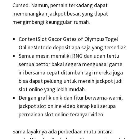
Cursed. Namun, pemain terkadang dapat
memenangkan jackpot besar, yang dapat
mengimbangi keunggulan rumah.
ContentSlot Gacor Gates of OlympusTogel
OnlineMetode deposit apa saja yang tersedia?
Semua mesin memiliki RNG dan udah tentu
semua bettor bakal segera menguasai game
ini bersama cepat ditambah lagi mereka juga
bisa dapat peluang untuk meraih jackpot judi
slot online yang lebih mudah.
Dengan grafik unik dan fitur berwarna-warni,
jackpot slot online video kerap kali serupa
permainan slot online teranyar video.
Sama layaknya ada perbedaan mutu antara