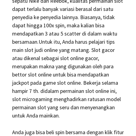
sepatu Nike dan Reebok, kualitas permainan slot
dapat terlalu banyak variasi berasal dari satu
penyedia ke penyedia lainnya. Biasanya, tidak
dapat hingga 100x spin, maka kalian bisa
mendapatkan 3 atau 5 scatter di dalam waktu
bersamaan.Untuk itu, Anda harus pelajari tips
main slot judi online yang matang. Slot gacor
atau dikenal sebagai slot online gacor,
merupakan makna yang digunakan oleh para
bettor slot online untuk bisa mendapatkan
jackpot pada game slot online. Bekerja selama
hampir 7 th. didalam permainan slot online ini,
slot microgaming menghadirkan ratusan model
permainan slot yang seru dan menyenangkan
untuk Anda mainkan.
Anda juga bisa beli spin bersama dengan klik fitur