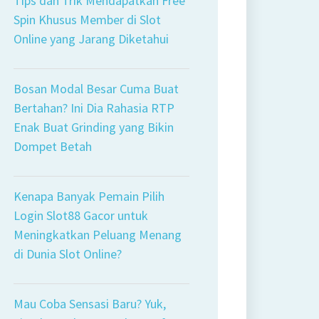
Tips dan Trik Mendapatkan Free
Spin Khusus Member di Slot
Online yang Jarang Diketahui
Bosan Modal Besar Cuma Buat
Bertahan? Ini Dia Rahasia RTP
Enak Buat Grinding yang Bikin
Dompet Betah
Kenapa Banyak Pemain Pilih
Login Slot88 Gacor untuk
Meningkatkan Peluang Menang
di Dunia Slot Online?
Mau Coba Sensasi Baru? Yuk,