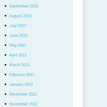
September 2023
August 2023
July 2023
June 2023
May 2023
April 2023
March 2023
February 2023
January 2023
December 2022
November 2022