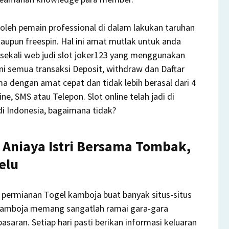
 oleh pemain professional di dalam lakukan taruhan
taupun freespin. Hal ini amat mutlak untuk anda
sekali web judi slot joker123 yang menggunakan
yakni semua transaksi Deposit, withdraw dan Daftar
a dengan amat cepat dan tidak lebih berasal dari 4
ne, SMS atau Telepon. Slot online telah jadi di
di Indonesia, bagaimana tidak?
 Aniaya Istri Bersama Tombak,
elu
 permianan Togel kamboja buat banyak situs-situs
 kamboja memang sangatlah ramai gara-gara
asaran. Setiap hari pasti berikan informasi keluaran