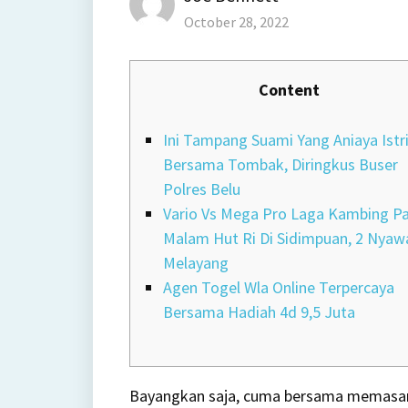
Posted
October 28, 2022
on
Content
Ini Tampang Suami Yang Aniaya Istr
Bersama Tombak, Diringkus Buser
Polres Belu
Vario Vs Mega Pro Laga Kambing P
Malam Hut Ri Di Sidimpuan, 2 Nyaw
Melayang
Agen Togel Wla Online Terpercaya
Bersama Hadiah 4d 9,5 Juta
Bayangkan saja, cuma bersama memasang