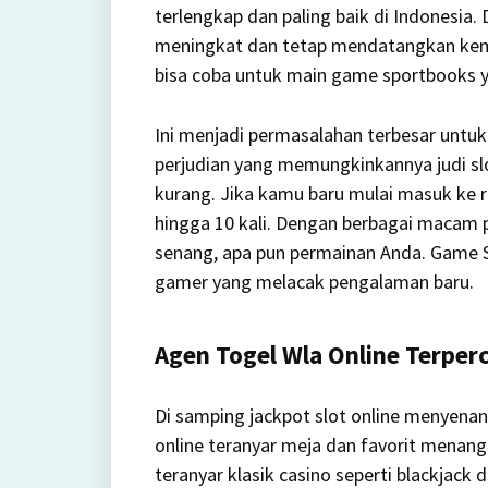
terlengkap dan paling baik di Indonesia
meningkat dan tetap mendatangkan kemen
bisa coba untuk main game sportbooks 
Ini menjadi permasalahan terbesar untu
perjudian yang memungkinkannya judi slo
kurang. Jika kamu baru mulai masuk ke ro
hingga 10 kali. Dengan berbagai macam p
senang, apa pun permainan Anda. Game S
gamer yang melacak pengalaman baru.
Agen Togel Wla Online Terper
Di samping jackpot slot online menyenan
online teranyar meja dan favorit menang i
teranyar klasik casino seperti blackjack 