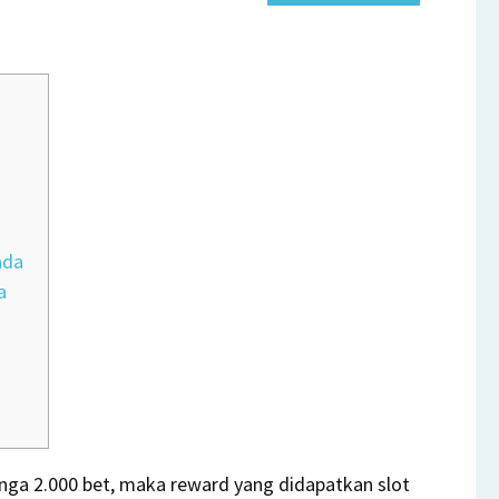
i
ada
a
a 2.000 bet, maka reward yang didapatkan slot