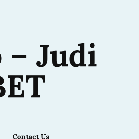
 – Judi
BET
Contact Us