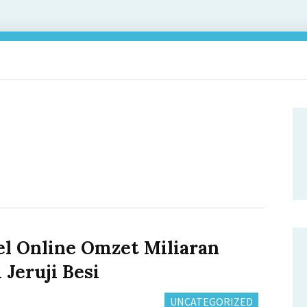
gel Online Omzet Miliaran
 Jeruji Besi
CATEGORIES:
UNCATEGORIZED