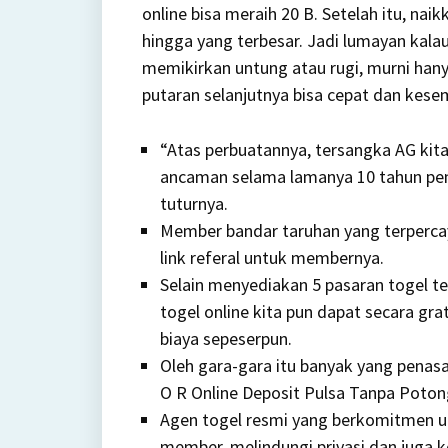
online bisa meraih 20 B. Setelah itu, naik
hingga yang terbesar. Jadi lumayan kala
memikirkan untung atau rugi, murni hanya
putaran selanjutnya bisa cepat dan kes
“Atas perbuatannya, tersangka AG kita
ancaman selama lamanya 10 tahun pen
tuturnya.
Member bandar taruhan yang terperca
link referal untuk membernya.
Selain menyediakan 5 pasaran togel t
togel online kita pun dapat secara gr
biaya sepeserpun.
Oleh gara-gara itu banyak yang penas
O R Online Deposit Pulsa Tanpa Poton
Agen togel resmi yang berkomitmen u
member, melindungi privasi dan juga