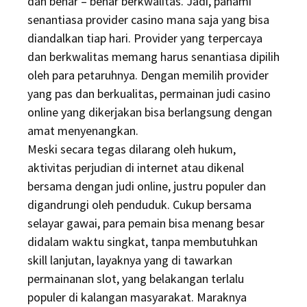
dan benar – benar berkwalitas. Jadi, pahami
senantiasa provider casino mana saja yang bisa
diandalkan tiap hari. Provider yang terpercaya
dan berkwalitas memang harus senantiasa dipilih
oleh para petaruhnya. Dengan memilih provider
yang pas dan berkualitas, permainan judi casino
online yang dikerjakan bisa berlangsung dengan
amat menyenangkan.
Meski secara tegas dilarang oleh hukum,
aktivitas perjudian di internet atau dikenal
bersama dengan judi online, justru populer dan
digandrungi oleh penduduk. Cukup bersama
selayar gawai, para pemain bisa menang besar
didalam waktu singkat, tanpa membutuhkan
skill lanjutan, layaknya yang di tawarkan
permainanan slot, yang belakangan terlalu
populer di kalangan masyarakat. Maraknya