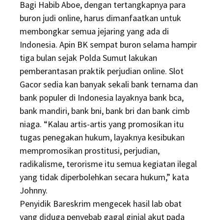
Bagi Habib Aboe, dengan tertangkapnya para
buron judi online, harus dimanfaatkan untuk
membongkar semua jejaring yang ada di
Indonesia. Apin BK sempat buron selama hampir
tiga bulan sejak Polda Sumut lakukan
pemberantasan praktik perjudian online. Slot
Gacor sedia kan banyak sekali bank ternama dan
bank populer di Indonesia layaknya bank bca,
bank mandiri, bank bni, bank bri dan bank cimb
niaga. “Kalau artis-artis yang promosikan itu
tugas penegakan hukum, layaknya kesibukan
mempromosikan prostitusi, perjudian,
radikalisme, terorisme itu semua kegiatan ilegal
yang tidak diperbolehkan secara hukum,” kata
Johnny.
Penyidik Bareskrim mengecek hasil lab obat
yang diduga penyebab gagal ginjal akut pada