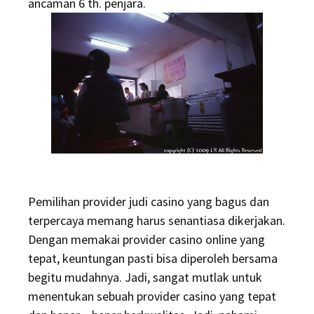
ancaman 6 th. penjara.
Pemilihan provider judi casino yang bagus dan
terpercaya memang harus senantiasa dikerjakan.
Dengan memakai provider casino online yang
tepat, keuntungan pasti bisa diperoleh bersama
begitu mudahnya. Jadi, sangat mutlak untuk
menentukan sebuah provider casino yang tepat