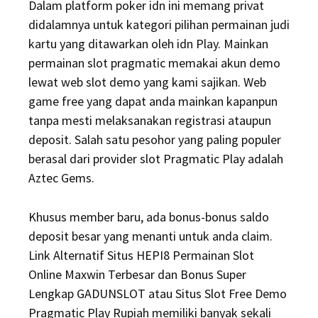
Dalam platform poker idn ini memang privat
didalamnya untuk kategori pilihan permainan judi
kartu yang ditawarkan oleh idn Play. Mainkan
permainan slot pragmatic memakai akun demo
lewat web slot demo yang kami sajikan. Web
game free yang dapat anda mainkan kapanpun
tanpa mesti melaksanakan registrasi ataupun
deposit. Salah satu pesohor yang paling populer
berasal dari provider slot Pragmatic Play adalah
Aztec Gems.
Khusus member baru, ada bonus-bonus saldo
deposit besar yang menanti untuk anda claim.
Link Alternatif Situs HEPI8 Permainan Slot
Online Maxwin Terbesar dan Bonus Super
Lengkap GADUNSLOT atau Situs Slot Free Demo
Pragmatic Play Rupiah memiliki banyak sekali