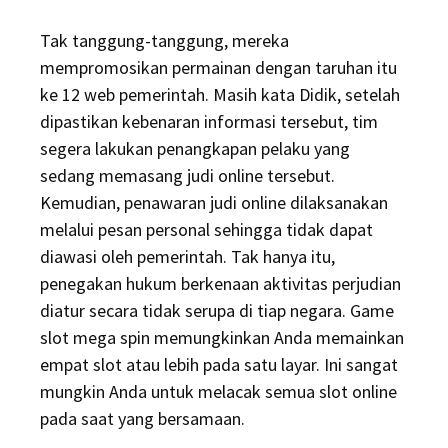
Tak tanggung-tanggung, mereka
mempromosikan permainan dengan taruhan itu
ke 12 web pemerintah. Masih kata Didik, setelah
dipastikan kebenaran informasi tersebut, tim
segera lakukan penangkapan pelaku yang
sedang memasang judi online tersebut.
Kemudian, penawaran judi online dilaksanakan
melalui pesan personal sehingga tidak dapat
diawasi oleh pemerintah. Tak hanya itu,
penegakan hukum berkenaan aktivitas perjudian
diatur secara tidak serupa di tiap negara. Game
slot mega spin memungkinkan Anda memainkan
empat slot atau lebih pada satu layar. Ini sangat
mungkin Anda untuk melacak semua slot online
pada saat yang bersamaan.