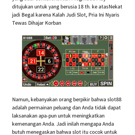
ditujukan untuk yang berusia 18 th. ke atasNekat
jadi Begal karena Kalah Judi Slot, Pria Ini Nyaris
Tewas Dihajar Korban
Namun, kebanyakan orang berpikir bahwa slot88
adalah permainan peluang dan Anda tidak dapat
laksanakan apa-pun untuk meningkatkan
kemenangan Anda. Jadi inilah mengapa Anda
butuh menegaskan bahwa slot itu cocok untuk