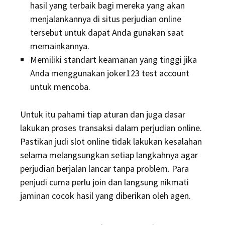
hasil yang terbaik bagi mereka yang akan
menjalankannya di situs perjudian online
tersebut untuk dapat Anda gunakan saat
memainkannya.
Memiliki standart keamanan yang tinggi jika
Anda menggunakan joker123 test account
untuk mencoba.
Untuk itu pahami tiap aturan dan juga dasar
lakukan proses transaksi dalam perjudian online.
Pastikan judi slot online tidak lakukan kesalahan
selama melangsungkan setiap langkahnya agar
perjudian berjalan lancar tanpa problem. Para
penjudi cuma perlu join dan langsung nikmati
jaminan cocok hasil yang diberikan oleh agen.