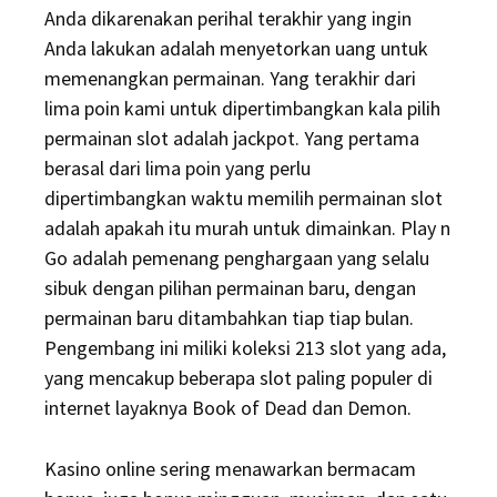
Anda dikarenakan perihal terakhir yang ingin
Anda lakukan adalah menyetorkan uang untuk
memenangkan permainan. Yang terakhir dari
lima poin kami untuk dipertimbangkan kala pilih
permainan slot adalah jackpot. Yang pertama
berasal dari lima poin yang perlu
dipertimbangkan waktu memilih permainan slot
adalah apakah itu murah untuk dimainkan. Play n
Go adalah pemenang penghargaan yang selalu
sibuk dengan pilihan permainan baru, dengan
permainan baru ditambahkan tiap tiap bulan.
Pengembang ini miliki koleksi 213 slot yang ada,
yang mencakup beberapa slot paling populer di
internet layaknya Book of Dead dan Demon.
Kasino online sering menawarkan bermacam