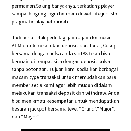
permainan.Saking banyaknya, terkadang player
sampai bingung ingin bermain di website judi slot
pragmatic play bet murah.
Jadi anda tidak perlu lagi jauh – jauh ke mesin
ATM untuk melakukan deposit duit tunai, Cukup
bersama dengan pulsa anda slot88 telah bisa
bermain di tempat kita dengan deposit pulsa
tanpa potongan. Tujuan kami sedia kan berbagai
macam type transaksi untuk memudahkan para
member setia kami agar lebih mudah didalam
melakukan transaksi deposit dan withdraw. Anda
bisa menikmati kesempatan untuk mendapatkan
besaran jackpot bersama level “Grand”,”Major”,
dan “Mayor”.