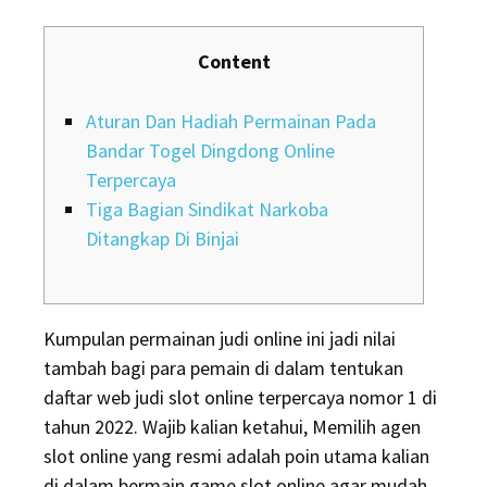
on
Content
Aturan Dan Hadiah Permainan Pada
Bandar Togel Dingdong Online
Terpercaya
Tiga Bagian Sindikat Narkoba
Ditangkap Di Binjai
Kumpulan permainan judi online ini jadi nilai
tambah bagi para pemain di dalam tentukan
daftar web judi slot online terpercaya nomor 1 di
tahun 2022. Wajib kalian ketahui, Memilih agen
slot online yang resmi adalah poin utama kalian
di dalam bermain game slot online agar mudah