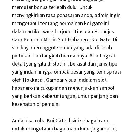
memutar bonus terlebih dulu. Untuk
menyingkirkan rasa penasaran anda, admin ingin
mengetahui tentang permainan koi gate ini
dalam artikel yang berjudul Tips dan Petunjuk
Cara Bermain Mesin Slot Habanero Koi Gate. Di
sini bayi merenggut semua yang ada di celah
pintu koi dan langkah bermainnya. Ada tingkat
detail yang gila di slot ini, berasal dari jenis tipe
yang indah hingga ombak besar yang terinspirasi
oleh Hokkasai. Gambar visual didalam slot
habanero ini cukup indah menunjukkan simbol
yang berikan keberuntungan, umur panjang dan
kesehatan di pemain.
Anda bisa coba Koi Gate disini sebagai cara
untuk mengetahui bagaimana kinerja game ini,