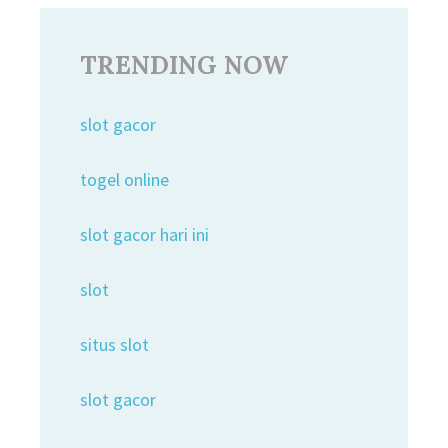
TRENDING NOW
slot gacor
togel online
slot gacor hari ini
slot
situs slot
slot gacor