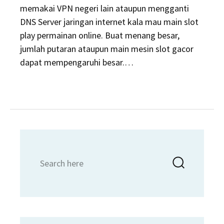
memakai VPN negeri lain ataupun mengganti
DNS Server jaringan internet kala mau main slot
play permainan online. Buat menang besar,
jumlah putaran ataupun main mesin slot gacor
dapat mempengaruhi besar.…
Search
Searc
for: