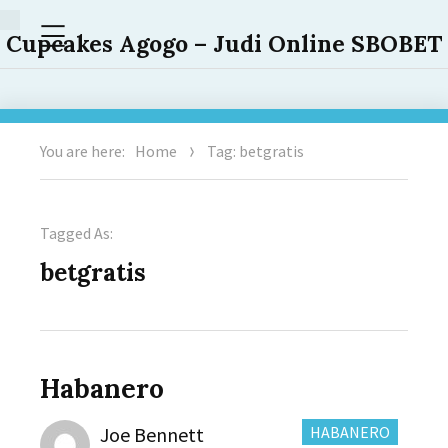
Menu
Cupcakes Agogo – Judi Online SBOBET
You are here:
Home
Tag: betgratis
Tagged As:
betgratis
Habanero
Author
CATEGORIES:
Joe Bennett
HABANERO