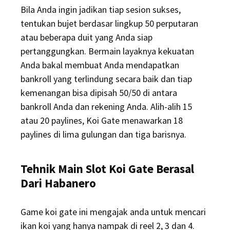
Bila Anda ingin jadikan tiap sesion sukses,
tentukan bujet berdasar lingkup 50 perputaran
atau beberapa duit yang Anda siap
pertanggungkan. Bermain layaknya kekuatan
Anda bakal membuat Anda mendapatkan
bankroll yang terlindung secara baik dan tiap
kemenangan bisa dipisah 50/50 di antara
bankroll Anda dan rekening Anda. Alih-alih 15
atau 20 paylines, Koi Gate menawarkan 18
paylines di lima gulungan dan tiga barisnya.
Tehnik Main Slot Koi Gate Berasal
Dari Habanero
Game koi gate ini mengajak anda untuk mencari
ikan koi yang hanya nampak di reel 2, 3 dan 4.