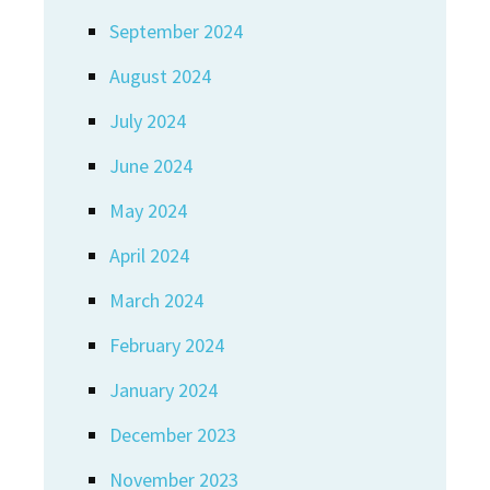
September 2024
August 2024
July 2024
June 2024
May 2024
April 2024
March 2024
February 2024
January 2024
December 2023
November 2023