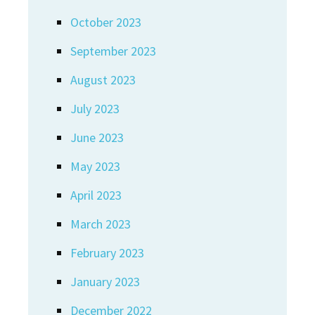
October 2023
September 2023
August 2023
July 2023
June 2023
May 2023
April 2023
March 2023
February 2023
January 2023
December 2022