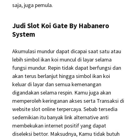
saja, juga pemula.
Judi Slot Koi Gate By Habanero
System
Akumulasi mundur dapat dicapai saat satu atau
lebih simbol ikan koi muncul di layar selama
fungsi mundur. Repin tidak dapat berfungsi dan
akan terus berlanjut hingga simbol ikan koi
keluar di layar dan semua kemenangan
digandakan selama respin. Kamu juga akan
memperoleh keringanan akses serta Transaksi di
website slot online terpercaya. Sebab tersedia
sedemikian itu banyak link alternative anti
membekukan internet positif yang dapat
diseleksi bettor. Maksudnya, Kamu tidak butuh