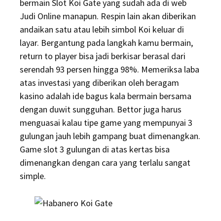
bermain Slot Koi Gate yang sudah ada di web
Judi Online manapun. Respin lain akan diberikan
andaikan satu atau lebih simbol Koi keluar di
layar. Bergantung pada langkah kamu bermain,
return to player bisa jadi berkisar berasal dari
serendah 93 persen hingga 98%. Memeriksa laba
atas investasi yang diberikan oleh beragam
kasino adalah ide bagus kala bermain bersama
dengan duwit sungguhan. Bettor juga harus
menguasai kalau tipe game yang mempunyai 3
gulungan jauh lebih gampang buat dimenangkan.
Game slot 3 gulungan di atas kertas bisa
dimenangkan dengan cara yang terlalu sangat
simple.