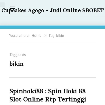
Menu
Cupcakes Agogo – Judi Online SBOBET
You are here:
Home
Tag: bikin
Tagged As:
bikin
Spinhoki88 : Spin Hoki 88
Slot Online Rtp Tertinggi