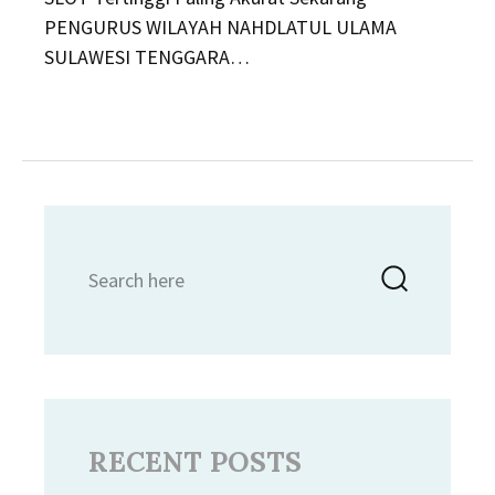
PENGURUS WILAYAH NAHDLATUL ULAMA
SULAWESI TENGGARA…
Search
Searc
for:
RECENT POSTS