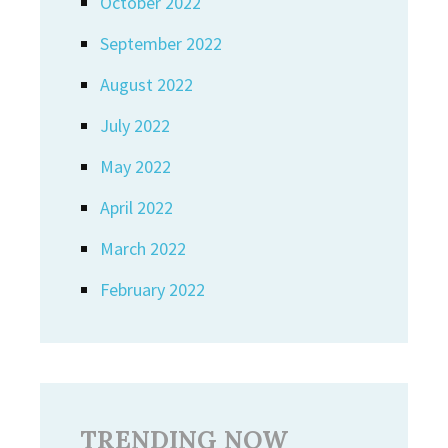
October 2022
September 2022
August 2022
July 2022
May 2022
April 2022
March 2022
February 2022
TRENDING NOW