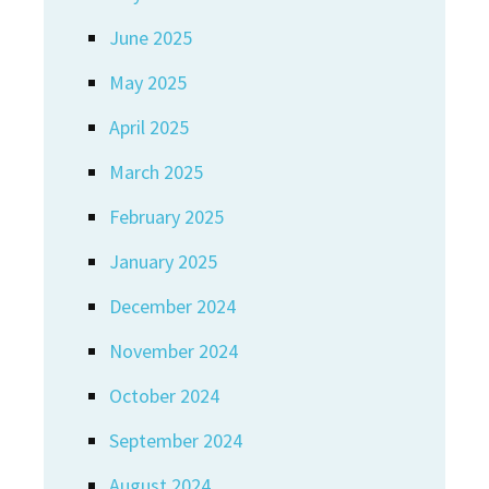
June 2025
May 2025
April 2025
March 2025
February 2025
January 2025
December 2024
November 2024
October 2024
September 2024
August 2024