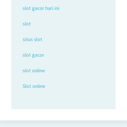
slot gacor hari ini
slot
situs slot
slot gacor
slot online
Slot online