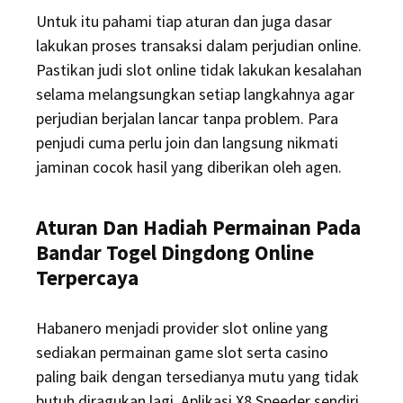
Untuk itu pahami tiap aturan dan juga dasar
lakukan proses transaksi dalam perjudian online.
Pastikan judi slot online tidak lakukan kesalahan
selama melangsungkan setiap langkahnya agar
perjudian berjalan lancar tanpa problem. Para
penjudi cuma perlu join dan langsung nikmati
jaminan cocok hasil yang diberikan oleh agen.
Aturan Dan Hadiah Permainan Pada
Bandar Togel Dingdong Online
Terpercaya
Habanero menjadi provider slot online yang
sediakan permainan game slot serta casino
paling baik dengan tersedianya mutu yang tidak
butuh diragukan lagi. Aplikasi X8 Speeder sendiri