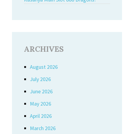
ARCHIVES
August 2026
July 2026
June 2026
May 2026
April 2026
March 2026