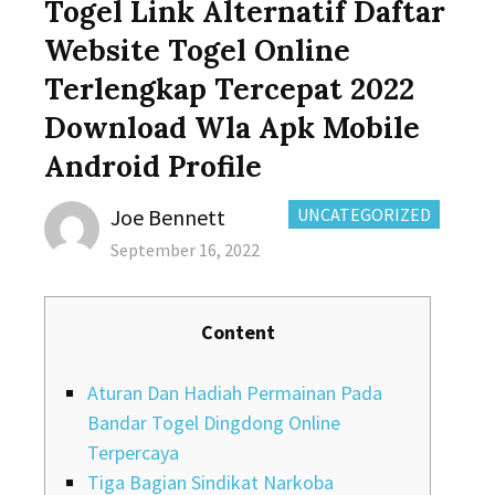
Togel Link Alternatif Daftar
Website Togel Online
Terlengkap Tercepat 2022
Download Wla Apk Mobile
Android Profile
Author
CATEGORIES:
Joe Bennett
UNCATEGORIZED
Posted
September 16, 2022
on
Content
Aturan Dan Hadiah Permainan Pada
Bandar Togel Dingdong Online
Terpercaya
Tiga Bagian Sindikat Narkoba