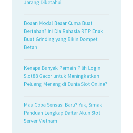
Jarang Diketahui
Bosan Modal Besar Cuma Buat
Bertahan? Ini Dia Rahasia RTP Enak
Buat Grinding yang Bikin Dompet
Betah
Kenapa Banyak Pemain Pilih Login
Slot88 Gacor untuk Meningkatkan
Peluang Menang di Dunia Slot Online?
Mau Coba Sensasi Baru? Yuk, Simak
Panduan Lengkap Daftar Akun Slot
Server Vietnam