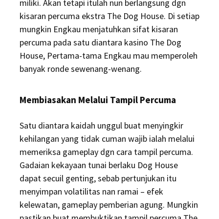
miliki. Akan tetapi itulah nun berlangsung dgn
kisaran percuma ekstra The Dog House. Di setiap
mungkin Engkau menjatuhkan sifat kisaran
percuma pada satu diantara kasino The Dog
House, Pertama-tama Engkau mau memperoleh
banyak ronde sewenang-wenang.
Membiasakan Melalui Tampil Percuma
Satu diantara kaidah unggul buat menyingkir
kehilangan yang tidak cuman wajib ialah melalui
memeriksa gameplay dgn cara tampil percuma.
Gadaian kekayaan tunai berlaku Dog House
dapat secuil genting, sebab pertunjukan itu
menyimpan volatilitas nan ramai – efek
kelewatan, gameplay pemberian agung. Mungkin
pastikan buat membuktikan tampil percuma The