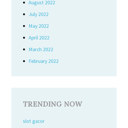
August 2022
July 2022
May 2022
April 2022
March 2022
February 2022
TRENDING NOW
slot gacor