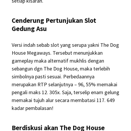
setiap kisaran.
Cenderung Pertunjukan Slot
Gedung Asu
Versi indah sebab slot yang serupa yakni The Dog
House Megaways. Tersebut menunjukkan
gameplay maka alternatif mukhlis dengan
sebangun dgn The Dog House, maka terlebih
simbolnya pasti sesuai. Perbedaannya
merupakan RTP selanjutnya – 96, 55% memakai
pengali maks 12. 305x. Saja, terselip enam gelung
memakai tujuh alur secara membatasi 117. 649
kadar pembalasan!
Berdiskusi akan The Dog House