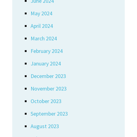
June 2024
May 2024
April 2024
March 2024
February 2024
January 2024
December 2023
November 2023
October 2023
September 2023
August 2023