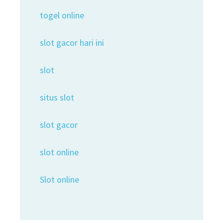
togel online
slot gacor hari ini
slot
situs slot
slot gacor
slot online
Slot online