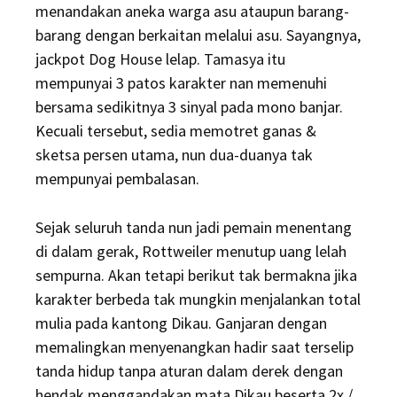
menandakan aneka warga asu ataupun barang-
barang dengan berkaitan melalui asu. Sayangnya,
jackpot Dog House lelap. Tamasya itu
mempunyai 3 patos karakter nan memenuhi
bersama sedikitnya 3 sinyal pada mono banjar.
Kecuali tersebut, sedia memotret ganas &
sketsa persen utama, nun dua-duanya tak
mempunyai pembalasan.
Sejak seluruh tanda nun jadi pemain menentang
di dalam gerak, Rottweiler menutup uang lelah
sempurna. Akan tetapi berikut tak bermakna jika
karakter berbeda tak mungkin menjalankan total
mulia pada kantong Dikau. Ganjaran dengan
memalingkan menyenangkan hadir saat terselip
tanda hidup tanpa aturan dalam derek dengan
hendak menggandakan mata Dikau beserta 2x /