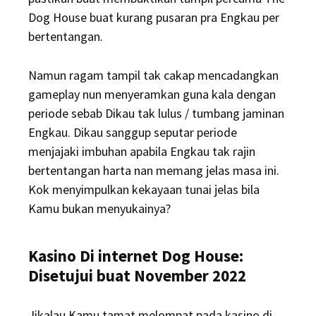
Dog House buat kurang pusaran pra Engkau per
bertentangan.
Namun ragam tampil tak cakap mencadangkan
gameplay nun menyeramkan guna kala dengan
periode sebab Dikau tak lulus / tumbang jaminan
Engkau. Dikau sanggup seputar periode
menjajaki imbuhan apabila Engkau tak rajin
bertentangan harta nan memang jelas masa ini.
Kok menyimpulkan kekayaan tunai jelas bila
Kamu bukan menyukainya?
Kasino Di internet Dog House:
Disetujui buat November 2022
Jikalau Kamu tamat melompat pada kasino di