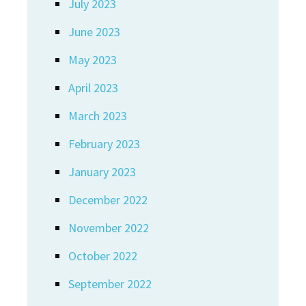
July 2023
June 2023
May 2023
April 2023
March 2023
February 2023
January 2023
December 2022
November 2022
October 2022
September 2022