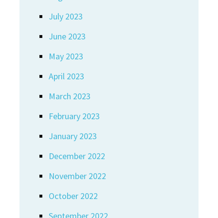
July 2023
June 2023
May 2023
April 2023
March 2023
February 2023
January 2023
December 2022
November 2022
October 2022
September 2022