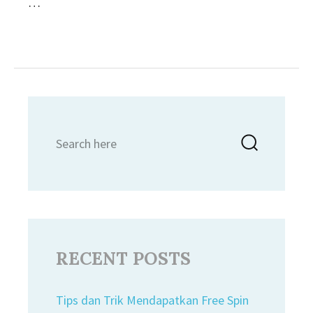
…
Search
Searc
for:
RECENT POSTS
Tips dan Trik Mendapatkan Free Spin