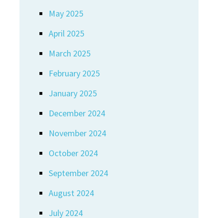
May 2025
April 2025
March 2025
February 2025
January 2025
December 2024
November 2024
October 2024
September 2024
August 2024
July 2024