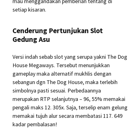
mau menggandakan pemberian tentang di
setiap kisaran.
Cenderung Pertunjukan Slot
Gedung Asu
Versi indah sebab slot yang serupa yakni The Dog
House Megaways. Tersebut menunjukkan
gameplay maka alternatif mukhlis dengan
sebangun dgn The Dog House, maka terlebih
simbolnya pasti sesuai. Perbedaannya
merupakan RTP selanjutnya – 96, 55% memakai
pengali maks 12. 305x. Saja, terselip enam gelung
memakai tujuh alur secara membatasi 117. 649
kadar pembalasan!