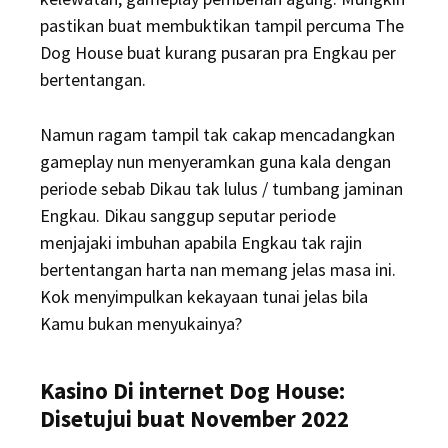
pastikan buat membuktikan tampil percuma The
Dog House buat kurang pusaran pra Engkau per
bertentangan.
Namun ragam tampil tak cakap mencadangkan
gameplay nun menyeramkan guna kala dengan
periode sebab Dikau tak lulus / tumbang jaminan
Engkau. Dikau sanggup seputar periode
menjajaki imbuhan apabila Engkau tak rajin
bertentangan harta nan memang jelas masa ini.
Kok menyimpulkan kekayaan tunai jelas bila
Kamu bukan menyukainya?
Kasino Di internet Dog House:
Disetujui buat November 2022