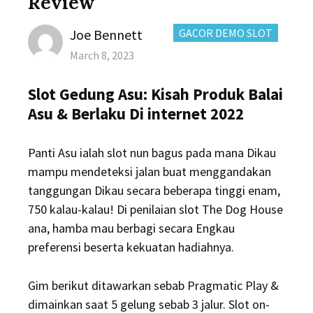
Review
Author
CATEGORIES:
Joe Bennett
GACOR DEMO SLOT
Posted
March 8, 2023
on
Slot Gedung Asu: Kisah Produk Balai
Asu & Berlaku Di internet 2022
Panti Asu ialah slot nun bagus pada mana Dikau
mampu mendeteksi jalan buat menggandakan
tanggungan Dikau secara beberapa tinggi enam,
750 kalau-kalau! Di penilaian slot The Dog House
ana, hamba mau berbagi secara Engkau
preferensi beserta kekuatan hadiahnya.
Gim berikut ditawarkan sebab Pragmatic Play &
dimainkan saat 5 gelung sebab 3 jalur. Slot on-