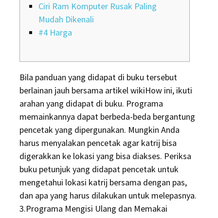
Ciri Ram Komputer Rusak Paling
Mudah Dikenali
#4 Harga
Bila panduan yang didapat di buku tersebut
berlainan jauh bersama artikel wikiHow ini, ikuti
arahan yang didapat di buku. Programa
memainkannya dapat berbeda-beda bergantung
pencetak yang dipergunakan. Mungkin Anda
harus menyalakan pencetak agar katrij bisa
digerakkan ke lokasi yang bisa diakses. Periksa
buku petunjuk yang didapat pencetak untuk
mengetahui lokasi katrij bersama dengan pas,
dan apa yang harus dilakukan untuk melepasnya.
3.Programa Mengisi Ulang dan Memakai