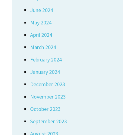
June 2024
May 2024
April 2024
March 2024
February 2024
January 2024
December 2023
November 2023
October 2023
September 2023
August 2023