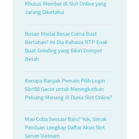
Khusus Member di Slot Online yang
Jarang Diketahui
Bosan Modal Besar Cuma Buat
Bertahan? Ini Dia Rahasia RTP Enak
Buat Grinding yang Bikin Dompet
Betah
Kenapa Banyak Pemain Pilih Login
Slot88 Gacor untuk Meningkatkan
Peluang Menang di Dunia Slot Online?
Mau Coba Sensasi Baru? Yuk, Simak
Panduan Lengkap Daftar Akun Slot
Server Vietnam