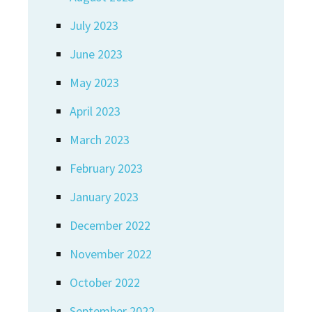
July 2023
June 2023
May 2023
April 2023
March 2023
February 2023
January 2023
December 2022
November 2022
October 2022
September 2022