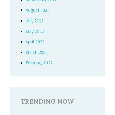
August 2022
July 2022
May 2022
April 2022
March 2022
February 2022
TRENDING NOW