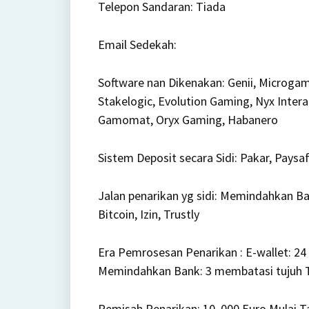
Telepon Sandaran: Tiada
Email Sedekah:
Software nan Dikenakan: Genii, Microgam
Stakelogic, Evolution Gaming, Nyx Inter
Gamomat, Oryx Gaming, Habanero
Sistem Deposit secara Sidi: Pakar, Paysaf
Jalan penarikan yg sidi: Memindahkan Ban
Bitcoin, Izin, Trustly
Era Pemrosesan Penarikan : E-wallet: 24 t
Memindahkan Bank: 3 membatasi tujuh T
Pemisah Penarikan: 10. 000 Euro Mulai T