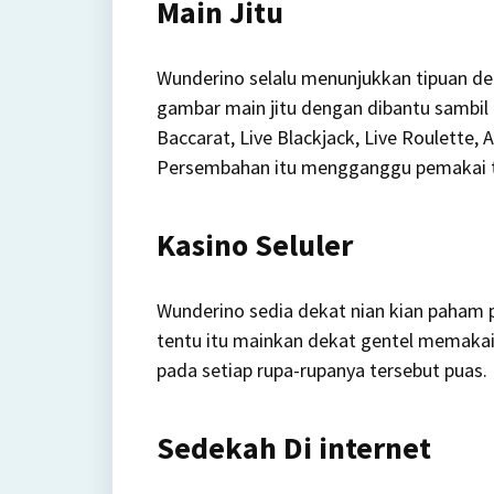
Main Jitu
Wunderino selalu menunjukkan tipuan de
gambar main jitu dengan dibantu sambil
Baccarat, Live Blackjack, Live Roulette,
Persembahan itu mengganggu pemakai tipu
Kasino Seluler
Wunderino sedia dekat nian kian paham
tentu itu mainkan dekat gentel memaka
pada setiap rupa-rupanya tersebut puas.
Sedekah Di internet