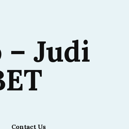
 – Judi
BET
Contact Us