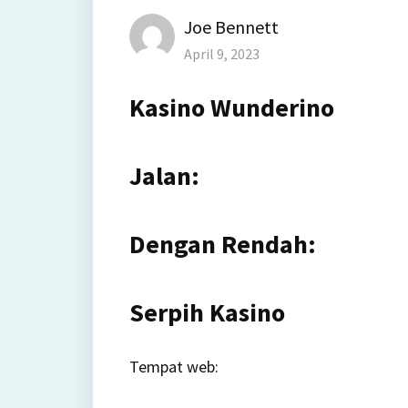
Author
Joe Bennett
Posted
April 9, 2023
on
Kasino Wunderino
Jalan:
Dengan Rendah:
Serpih Kasino
Tempat web: