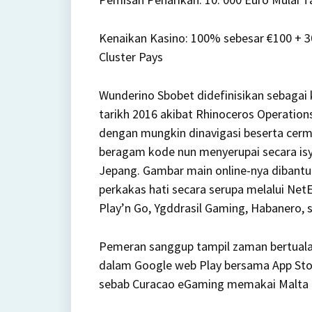
Kenaikan Kasino: 100% sebesar €100 + 30 
Cluster Pays
Wunderino Sbobet didefinisikan sebagai 
tarikh 2016 akibat Rhinoceros Operatio
dengan mungkin dinavigasi beserta cer
beragam kode nun menyerupai secara isya
Jepang. Gambar main online-nya dibant
perkakas hati secara serupa melalui Net
Play’n Go, Ygddrasil Gaming, Habanero, s
Pemeran sanggup tampil zaman bertualan
dalam Google web Play bersama App Store
sebab Curacao eGaming memakai Malta 