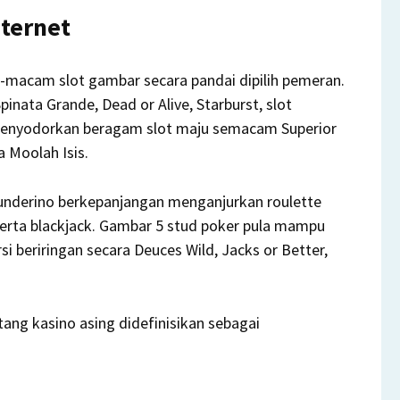
nternet
acam slot gambar secara pandai dipilih pemeran.
inata Grande, Dead or Alive, Starburst, slot
 menyodorkan beragam slot maju semacam Superior
 Moolah Isis.
nderino berkepanjangan menganjurkan roulette
 serta blackjack. Gambar 5 stud poker pula mampu
si beriringan secara Deuces Wild, Jacks or Better,
ang kasino asing didefinisikan sebagai