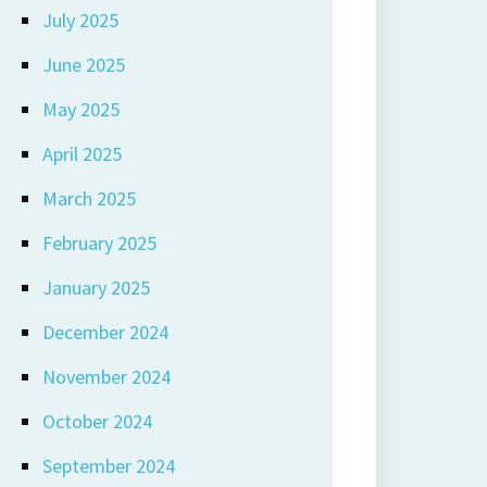
July 2025
June 2025
May 2025
April 2025
March 2025
February 2025
January 2025
December 2024
November 2024
October 2024
September 2024