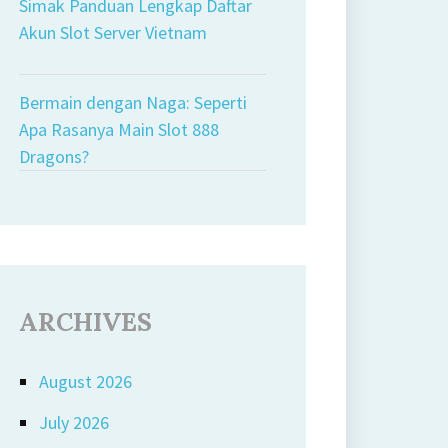
Simak Panduan Lengkap Daftar
Akun Slot Server Vietnam
Bermain dengan Naga: Seperti
Apa Rasanya Main Slot 888
Dragons?
ARCHIVES
August 2026
July 2026