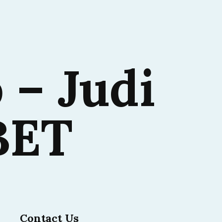
 – Judi
BET
Contact Us