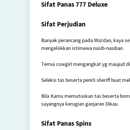
Sifat Panas 777 Deluxe
Sifat Perjudian
Banyak perancang pada Wazdan, kaya sec
mengelokkan istimewa nasib-nasiban.
Temui cowgirl mengangkat yg maujud d
Seleksi tas beserta peniti sheriff buat m
Bila Kamu memutuskan tas beserta bom, i
sayangnya kerugian ganjaran Dikau.
Sifat Panas Spins