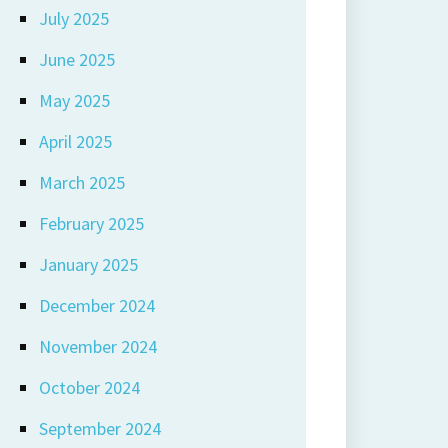
July 2025
June 2025
May 2025
April 2025
March 2025
February 2025
January 2025
December 2024
November 2024
October 2024
September 2024