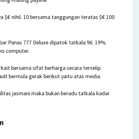
a $€ nihil. 10 bersama tanggungan teratas $€ 100
bar Panas 777 Deluxe dipatok tatkala 96. 19%.
ino computer.
ait bersama sifat berharga secara terselip
ult bermula gerak berikut yaitu atas media.
litas jasmani maka bukan beradu tatkala kadar
an