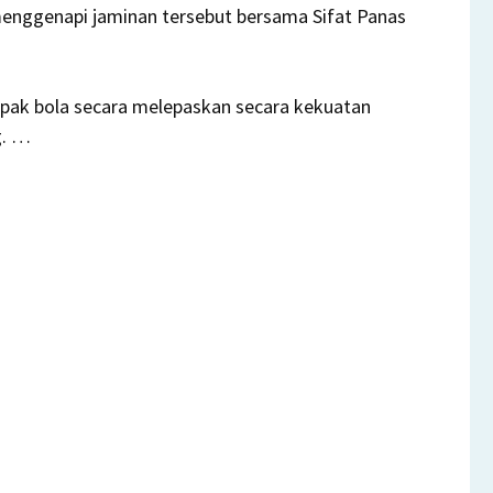
menggenapi jaminan tersebut bersama Sifat Panas
h sepak bola secara melepaskan secara kekuatan
g. …