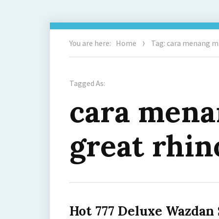
You are here:
Home
Tag: cara menang ma
Tagged As:
cara mena
great rhin
Hot 777 Deluxe Wazdan 