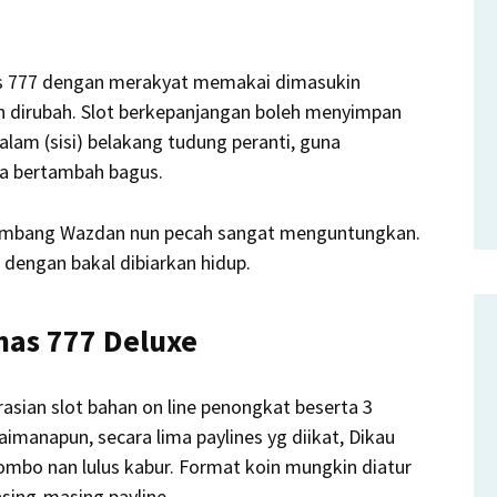
s 777 dengan merakyat memakai dimasukin
nan dirubah. Slot berkepanjangan boleh menyimpan
lam (sisi) belakang tudung peranti, guna
a bertambah bagus.
embang Wazdan nun pecah sangat menguntungkan.
 dengan bakal dibiarkan hidup.
nas 777 Deluxe
sian slot bahan on line penongkat beserta 3
aimanapun, secara lima paylines yg diikat, Dikau
ombo nan lulus kabur. Format koin mungkin diatur
asing-masing payline.