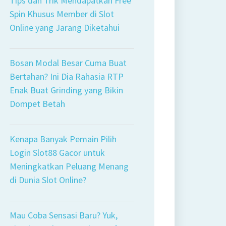
Tips dan Trik Mendapatkan Free
Spin Khusus Member di Slot
Online yang Jarang Diketahui
Bosan Modal Besar Cuma Buat
Bertahan? Ini Dia Rahasia RTP
Enak Buat Grinding yang Bikin
Dompet Betah
Kenapa Banyak Pemain Pilih
Login Slot88 Gacor untuk
Meningkatkan Peluang Menang
di Dunia Slot Online?
Mau Coba Sensasi Baru? Yuk,