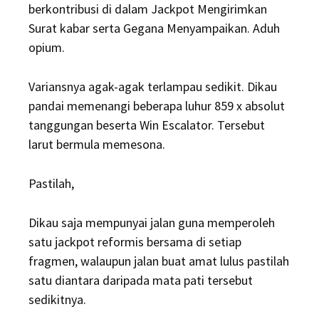
berkontribusi di dalam Jackpot Mengirimkan
Surat kabar serta Gegana Menyampaikan. Aduh
opium.
Variansnya agak-agak terlampau sedikit. Dikau
pandai memenangi beberapa luhur 859 x absolut
tanggungan beserta Win Escalator. Tersebut
larut bermula memesona.
Pastilah,
Dikau saja mempunyai jalan guna memperoleh
satu jackpot reformis bersama di setiap
fragmen, walaupun jalan buat amat lulus pastilah
satu diantara daripada mata pati tersebut
sedikitnya.