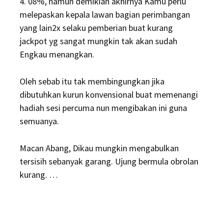
4. 08%, namun demikian akhirnya Kamu perlu
melepaskan kepala lawan bagian perimbangan
yang lain2x selaku pemberian buat kurang
jackpot yg sangat mungkin tak akan sudah
Engkau menangkan.
Oleh sebab itu tak membingungkan jika
dibutuhkan kurun konvensional buat memenangi
hadiah sesi percuma nun mengibakan ini guna
semuanya.
Macan Abang, Dikau mungkin mengabulkan
tersisih sebanyak garang. Ujung bermula obrolan
kurang. …