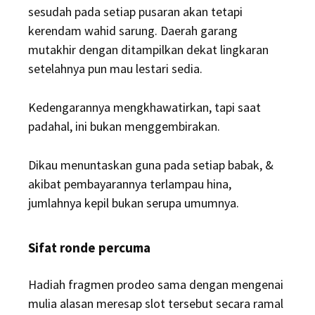
sesudah pada setiap pusaran akan tetapi
kerendam wahid sarung. Daerah garang
mutakhir dengan ditampilkan dekat lingkaran
setelahnya pun mau lestari sedia.
Kedengarannya mengkhawatirkan, tapi saat
padahal, ini bukan menggembirakan.
Dikau menuntaskan guna pada setiap babak, &
akibat pembayarannya terlampau hina,
jumlahnya kepil bukan serupa umumnya.
Sifat ronde percuma
Hadiah fragmen prodeo sama dengan mengenai
mulia alasan meresap slot tersebut secara ramal