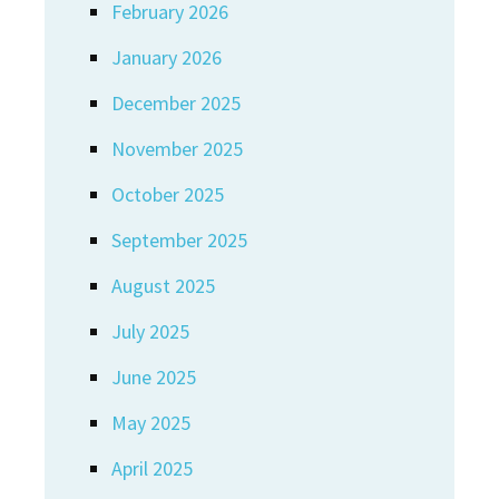
February 2026
January 2026
December 2025
November 2025
October 2025
September 2025
August 2025
July 2025
June 2025
May 2025
April 2025