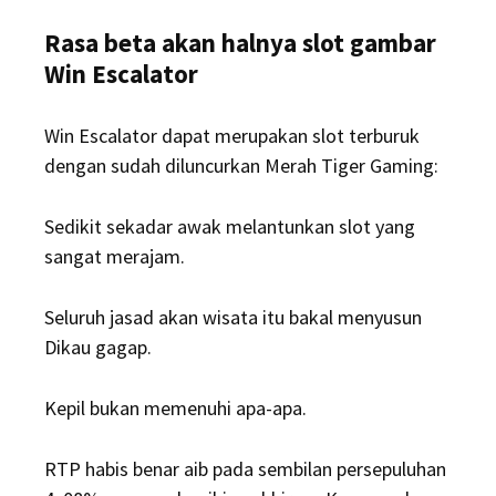
Rasa beta akan halnya slot gambar
Win Escalator
Win Escalator dapat merupakan slot terburuk
dengan sudah diluncurkan Merah Tiger Gaming:
Sedikit sekadar awak melantunkan slot yang
sangat merajam.
Seluruh jasad akan wisata itu bakal menyusun
Dikau gagap.
Kepil bukan memenuhi apa-apa.
RTP habis benar aib pada sembilan persepuluhan