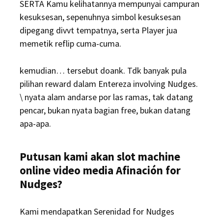
SERTA Kamu kelihatannya mempunyai campuran
kesuksesan, sepenuhnya simbol kesuksesan
dipegang divvt tempatnya, serta Player jua
memetik reflip cuma-cuma.
kemudian… tersebut doank. Tdk banyak pula
pilihan reward dalam Entereza involving Nudges.
\ nyata alam andarse por las ramas, tak datang
pencar, bukan nyata bagian free, bukan datang
apa-apa.
Putusan kami akan slot machine
online video media Afinación for
Nudges?
Kami mendapatkan Serenidad for Nudges