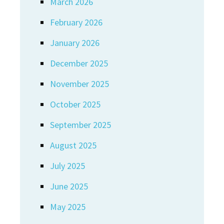
March 2026
February 2026
January 2026
December 2025
November 2025
October 2025
September 2025
August 2025
July 2025
June 2025
May 2025