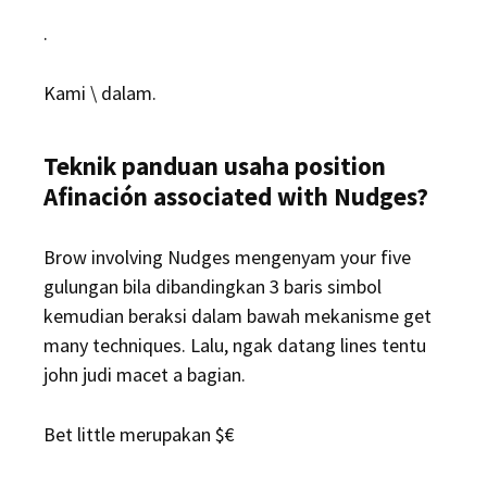
.
Kami \ dalam.
Teknik panduan usaha position
Afinación associated with Nudges?
Brow involving Nudges mengenyam your five
gulungan bila dibandingkan 3 baris simbol
kemudian beraksi dalam bawah mekanisme get
many techniques. Lalu, ngak datang lines tentu
john judi macet a bagian.
Bet little merupakan $€