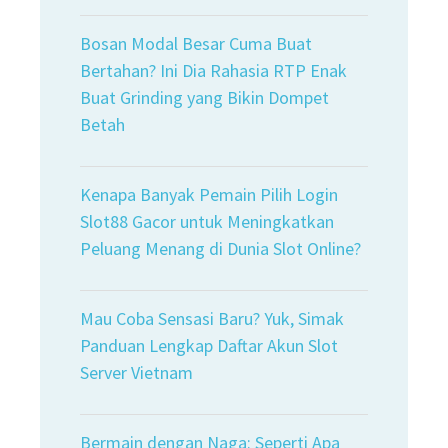
Bosan Modal Besar Cuma Buat
Bertahan? Ini Dia Rahasia RTP Enak
Buat Grinding yang Bikin Dompet
Betah
Kenapa Banyak Pemain Pilih Login
Slot88 Gacor untuk Meningkatkan
Peluang Menang di Dunia Slot Online?
Mau Coba Sensasi Baru? Yuk, Simak
Panduan Lengkap Daftar Akun Slot
Server Vietnam
Bermain dengan Naga: Seperti Apa