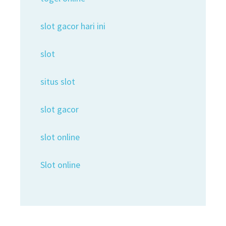
slot gacor hari ini
slot
situs slot
slot gacor
slot online
Slot online