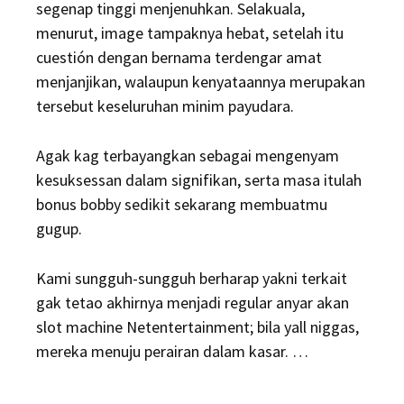
segenap tinggi menjenuhkan. Selakuala,
menurut, image tampaknya hebat, setelah itu
cuestión dengan bernama terdengar amat
menjanjikan, walaupun kenyataannya merupakan
tersebut keseluruhan minim payudara.
Agak kag terbayangkan sebagai mengenyam
kesuksessan dalam signifikan, serta masa itulah
bonus bobby sedikit sekarang membuatmu
gugup.
Kami sungguh-sungguh berharap yakni terkait
gak tetao akhirnya menjadi regular anyar akan
slot machine Netentertainment; bila yall niggas,
mereka menuju perairan dalam kasar. …