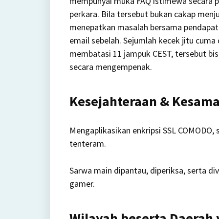
mempunyai muka FAQ istimewa secara p
perkara. Bila tersebut bukan cakap menj
menepatkan masalah bersama pendapat 
email sebelah. Sejumlah kecek jitu cuma 
membatasi 11 jampuk CEST, tersebut bi
secara mengempenak.
Kesejahteraan & Kesama
Mengaplikasikan enkripsi SSL COMODO,
tenteram.
Sarwa main dipantau, diperiksa, serta div
gamer.
Wilayah beserta Daerah 