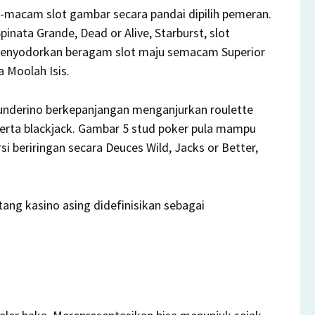
acam slot gambar secara pandai dipilih pemeran.
inata Grande, Dead or Alive, Starburst, slot
 menyodorkan beragam slot maju semacam Superior
 Moolah Isis.
nderino berkepanjangan menganjurkan roulette
 serta blackjack. Gambar 5 stud poker pula mampu
si beriringan secara Deuces Wild, Jacks or Better,
ang kasino asing didefinisikan sebagai