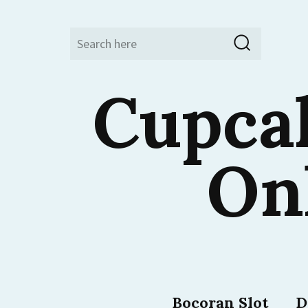
Search
Search
for:
Cupcak
On
Bocoran Slot
D