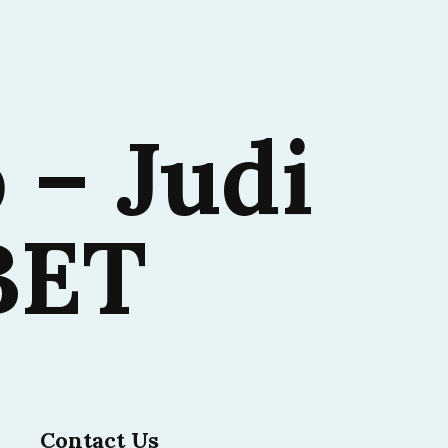
 – Judi
BET
Contact Us