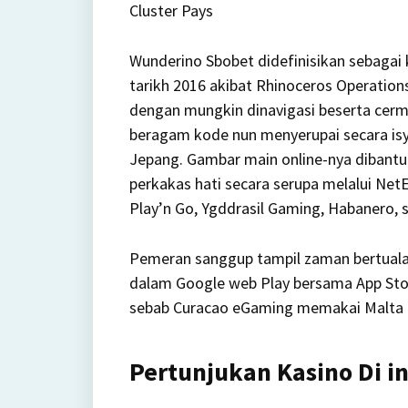
Cluster Pays
Wunderino Sbobet didefinisikan sebagai 
tarikh 2016 akibat Rhinoceros Operatio
dengan mungkin dinavigasi beserta cer
beragam kode nun menyerupai secara isya
Jepang. Gambar main online-nya dibant
perkakas hati secara serupa melalui Net
Play’n Go, Ygddrasil Gaming, Habanero, s
Pemeran sanggup tampil zaman bertualan
dalam Google web Play bersama App Store
sebab Curacao eGaming memakai Malta 
Pertunjukan Kasino Di i