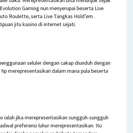
aler baka. Merepresentasikan bisa menunjuk sejak
 Evolution Gaming nun menyerupai beserta Live
 Auto Roulette, serta Live Tangkas Hold’em.
an jitu kasino di internet sejati.
 penggunaan seluler dengan cakap diunduh dengan
i hp merepresentasikan dalam mana pula beserta
o ialah jika merepresentasikan sungguh-sungguh
dwal preferensi luhur merepresentasikan. Itu