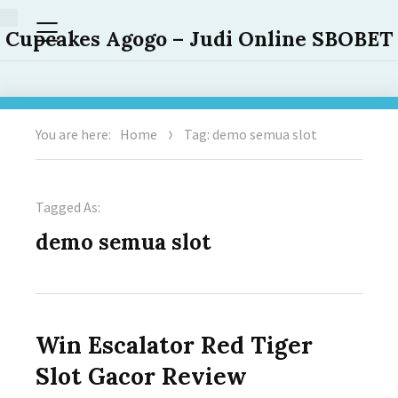
Menu
Cupcakes Agogo – Judi Online SBOBET
You are here:
Home
Tag: demo semua slot
Tagged As:
demo semua slot
Win Escalator Red Tiger
Slot Gacor Review