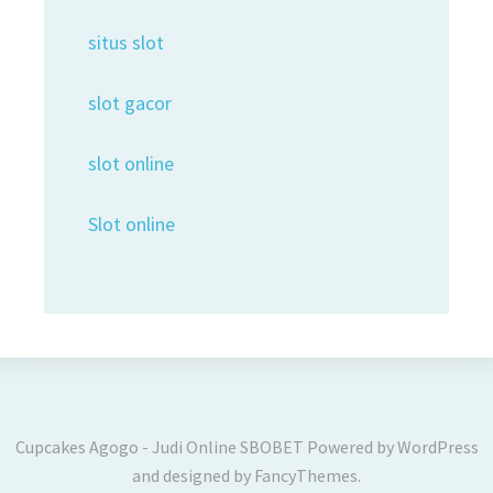
situs slot
slot gacor
slot online
Slot online
Cupcakes Agogo - Judi Online SBOBET
Powered by
WordPress
and designed by
FancyThemes
.