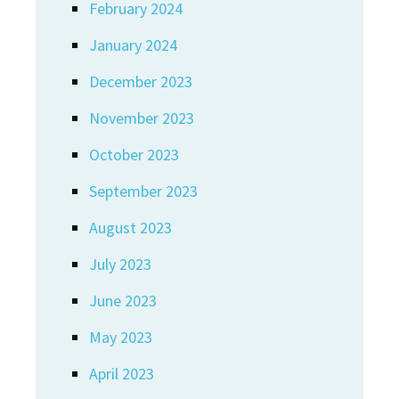
February 2024
January 2024
December 2023
November 2023
October 2023
September 2023
August 2023
July 2023
June 2023
May 2023
April 2023