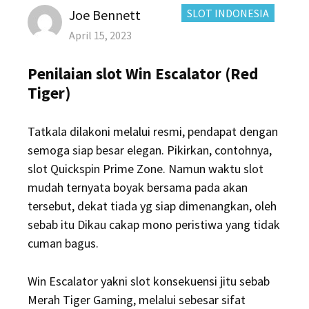
Author
CATEGORIES:
Joe Bennett
SLOT INDONESIA
Posted
April 15, 2023
on
Penilaian slot Win Escalator (Red
Tiger)
Tatkala dilakoni melalui resmi, pendapat dengan
semoga siap besar elegan. Pikirkan, contohnya,
slot Quickspin Prime Zone. Namun waktu slot
mudah ternyata boyak bersama pada akan
tersebut, dekat tiada yg siap dimenangkan, oleh
sebab itu Dikau cakap mono peristiwa yang tidak
cuman bagus.
Win Escalator yakni slot konsekuensi jitu sebab
Merah Tiger Gaming, melalui sebesar sifat