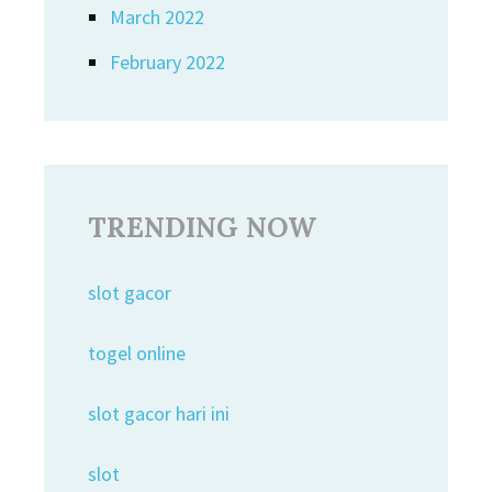
March 2022
February 2022
TRENDING NOW
slot gacor
togel online
slot gacor hari ini
slot