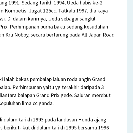
ng 1991. Sedang tarikh 1994, Ueda habis ke-2
 Kompetisi Jagat 125cc. Tatkala 1997, dia kaya
i. Di dalam karirnya, Ueda sebagai sangkil
rix. Perhimpunan purna bakti sedang kesudahan
 Kru Nobby, secara bertarung pada All Japan Road
 ialah bekas pembalap laluan roda angin Grand
lap. Perhimpunan yaitu yg terakhir daripada 3
iantara balapan Grand Prix gede. Saluran merebut
rsepuluhan lima cc ganda.
i dalam tarikh 1993 pada landasan Honda ajang
erikut-ikut di dalam tarikh 1995 bersama 1996