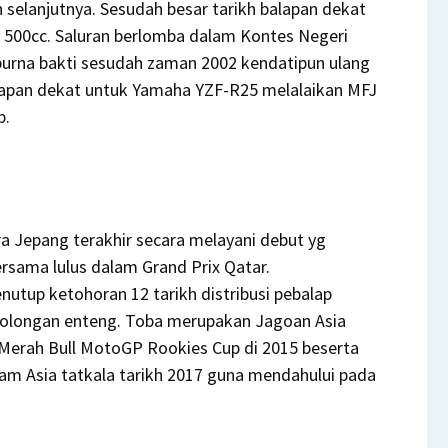
 selanjutnya. Sesudah besar tarikh balapan dekat
 500cc. Saluran berlomba dalam Kontes Negeri
 purna bakti sesudah zaman 2002 kendatipun ulang
alapan dekat untuk Yamaha YZF-R25 melalaikan MFJ
p.
a Jepang terakhir secara melayani debut yg
ama lulus dalam Grand Prix Qatar.
utup ketohoran 12 tarikh distribusi pebalap
olongan enteng. Toba merupakan Jagoan Asia
n Merah Bull MotoGP Rookies Cup di 2015 beserta
m Asia tatkala tarikh 2017 guna mendahului pada