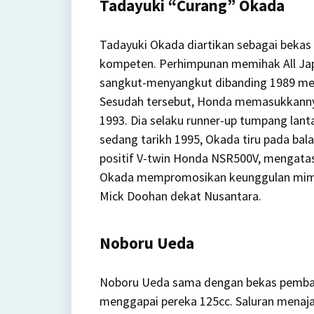
Tadayuki “Curang” Okada
Tadayuki Okada diartikan sebagai bekas
kompeten. Perhimpunan memihak All Jap
sangkut-menyangkut dibanding 1989 m
Sesudah tersebut, Honda memasukkanny
1993. Dia selaku runner-up tumpang lan
sedang tarikh 1995, Okada tiru pada b
positif V-twin Honda NSR500V, mengata
Okada mempromosikan keunggulan mimb
Mick Doohan dekat Nusantara.
Noboru Ueda
Noboru Ueda sama dengan bekas pembala
menggapai pereka 125cc. Saluran menaja