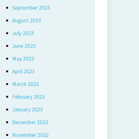
September 2023
August 2023
July 2023
June 2023
May 2023
April 2023
March 2023
February 2023
January 2023
December 2022
November 2022