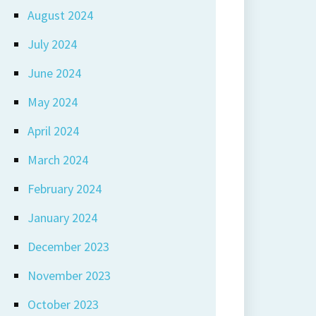
August 2024
July 2024
June 2024
May 2024
April 2024
March 2024
February 2024
January 2024
December 2023
November 2023
October 2023