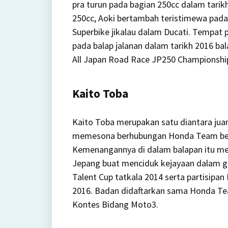
pra turun pada bagian 250cc dalam tarikh
250cc, Aoki bertambah teristimewa pada
Superbike jikalau dalam Ducati. Tempat
pada balap jalanan dalam tarikh 2016 b
All Japan Road Race JP250 Championshi
Kaito Toba
Kaito Toba merupakan satu diantara juar
memesona berhubungan Honda Team bers
Kemenangannya di dalam balapan itu men
Jepang buat menciduk kejayaan dalam g
Talent Cup tatkala 2014 serta partisipa
2016. Badan didaftarkan sama Honda Tea
Kontes Bidang Moto3.