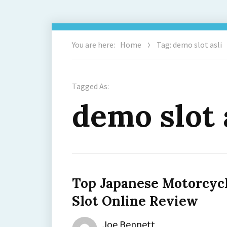
You are here:
Home
Tag: demo slot asli
Tagged As:
demo slot 
Top Japanese Motorcyc
Slot Online Review
Author
Joe Bennett