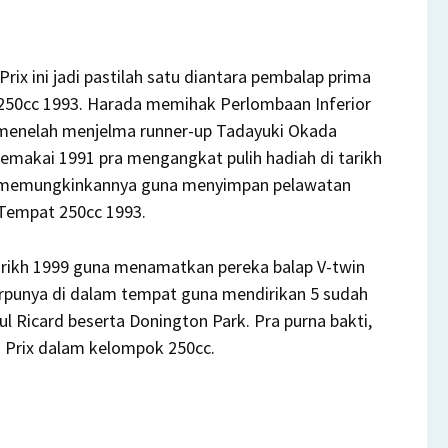
ix ini jadi pastilah satu diantara pembalap prima
50cc 1993. Harada memihak Perlombaan Inferior
 menelah menjelma runner-up Tadayuki Okada
emakai 1991 pra mengangkat pulih hadiah di tarikh
 memungkinkannya guna menyimpan pelawatan
Tempat 250cc 1993.
tarikh 1999 guna menamatkan pereka balap V-twin
 berpunya di dalam tempat guna mendirikan 5 sudah
ul Ricard beserta Donington Park. Pra purna bakti,
 Prix dalam kelompok 250cc.