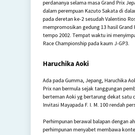
perdananya selama masa Grand Prix Jepa
dalam perempuan Kazuto Sakata di dalam
pada deretan ke-2 sesudah Valentino Ross
mempromosikan gedung 13 hasil Grand P
tempo 2002. Tempat waktu ini menyimpan
Race Championship pada kaum J-GP3.
Haruchika Aoki
Ada pada Gumma, Jepang, Haruchika Aoki
Prix nan bermula sejak tanggungan pemba
berteman Aoki yg bertarung dekat satu d
Invitasi Mayapada F. I. M. 100 rendah pe
Perhimpunan berawal balapan dengan ahl
perhimpunan menyabet membawa kontes b