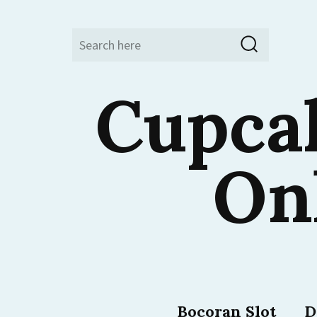
Search
Search
for:
Cupcak
On
Bocoran Slot
D