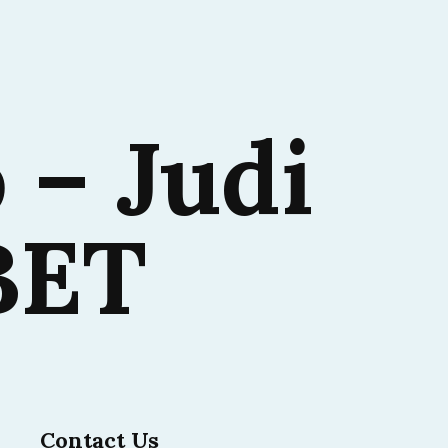
 – Judi
BET
Contact Us