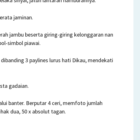
elaka sinyal, jatuh lantaran hamburannya.
erata jaminan.
h jambu beserta giring-giring kelonggaran nan
l-simbol piawai.
dibanding 3 paylines lurus hati Dikau, mendekati
esta gadaian.
alui banter. Berputar 4 ceri, memfoto jumlah
k dua, 50 x absolut tagan.