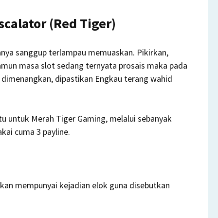
calator (Red Tiger)
kiranya sanggup terlampau memuaskan. Pikirkan,
 Lamun masa slot sedang ternyata prosais maka pada
 dimenangkan, dipastikan Engkau terang wahid
tu untuk Merah Tiger Gaming, melalui sebanyak
ai cuma 3 payline.
ukan mempunyai kejadian elok guna disebutkan