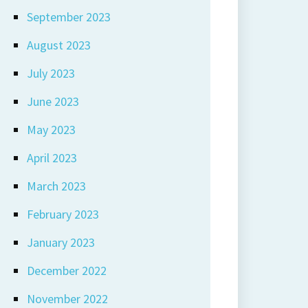
September 2023
August 2023
July 2023
June 2023
May 2023
April 2023
March 2023
February 2023
January 2023
December 2022
November 2022