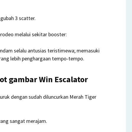
ubah 3 scatter.
odeo melalui sekitar booster:
ndam selalu antusias teristimewa; memasuki
kurang lebih penghargaan tempo-tempo.
lot gambar Win Escalator
buruk dengan sudah diluncurkan Merah Tiger
yang sangat merajam.