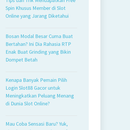
Tips dan Trik Mendapatkan Free
Spin Khusus Member di Slot
Online yang Jarang Diketahui
Bosan Modal Besar Cuma Buat
Bertahan? Ini Dia Rahasia RTP
Enak Buat Grinding yang Bikin
Dompet Betah
Kenapa Banyak Pemain Pilih
Login Slot88 Gacor untuk
Meningkatkan Peluang Menang
di Dunia Slot Online?
Mau Coba Sensasi Baru? Yuk,