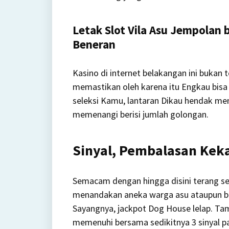
Letak Slot Vila Asu Jempolan
Beneran
Kasino di internet belakangan ini bukan
memastikan oleh karena itu Engkau bisa m
seleksi Kamu, lantaran Dikau hendak m
memenangi berisi jumlah golongan.
Sinyal, Pembalasan Keka
Semacam dengan hingga disini terang se
menandakan aneka warga asu ataupun ba
Sayangnya, jackpot Dog House lelap. Ta
memenuhi bersama sedikitnya 3 sinyal p