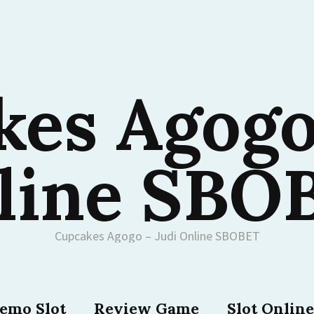
es Agogo
line SBO
Cupcakes Agogo – Judi Online SBOBET
emo Slot
Review Game
Slot Online