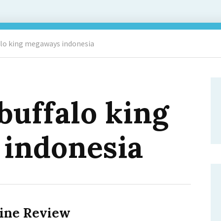
alo king megaways indonesia
buffalo king
indonesia
line Review