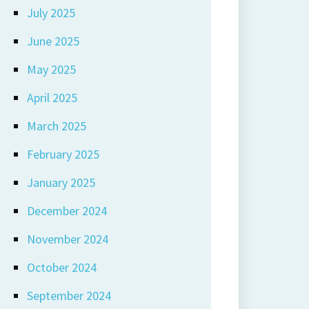
July 2025
June 2025
May 2025
April 2025
March 2025
February 2025
January 2025
December 2024
November 2024
October 2024
September 2024