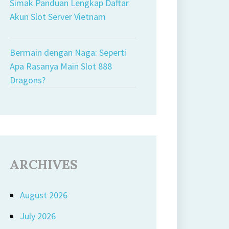
Simak Panduan Lengkap Daftar
Akun Slot Server Vietnam
Bermain dengan Naga: Seperti
Apa Rasanya Main Slot 888
Dragons?
ARCHIVES
August 2026
July 2026