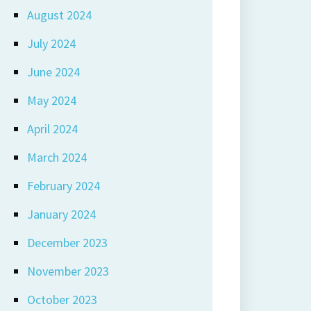
August 2024
July 2024
June 2024
May 2024
April 2024
March 2024
February 2024
January 2024
December 2023
November 2023
October 2023