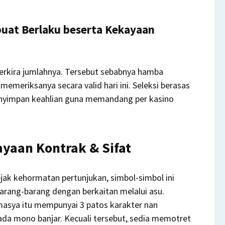
 buat Berlaku beserta Kekayaan
 terkira jumlahnya. Tersebut sebabnya hamba
emeriksanya secara valid hari ini. Seleksi berasas
enyimpan keahlian guna memandang per kasino
yaan Kontrak & Sifat
jak kehormatan pertunjukan, simbol-simbol ini
rang-barang dengan berkaitan melalui asu.
masya itu mempunyai 3 patos karakter nan
ada mono banjar. Kecuali tersebut, sedia memotret