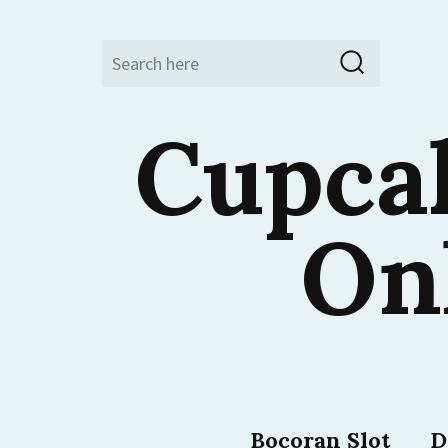
Search
Search
for:
Cupcak
On
Bocoran Slot
D