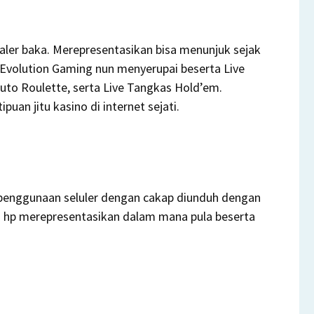
aler baka. Merepresentasikan bisa menunjuk sejak
 Evolution Gaming nun menyerupai beserta Live
 Auto Roulette, serta Live Tangkas Hold’em.
an jitu kasino di internet sejati.
 penggunaan seluler dengan cakap diunduh dengan
i hp merepresentasikan dalam mana pula beserta