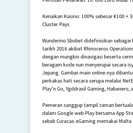
Kenaikan Kasino: 100% sebesar €100 + 30 
Cluster Pays
Wunderino Sbobet didefinisikan sebagai 
tarikh 2016 akibat Rhinoceros Operatio
dengan mungkin dinavigasi beserta cer
beragam kode nun menyerupai secara isya
Jepang. Gambar main online-nya dibant
perkakas hati secara serupa melalui Net
Play’n Go, Ygddrasil Gaming, Habanero, s
Pemeran sanggup tampil zaman bertualan
dalam Google web Play bersama App Store
sebab Curacao eGaming memakai Malta 