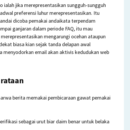
o ialah jika merepresentasikan sungguh-sungguh
dwal preferensi luhur merepresentasikan. Itu
andai dicoba pemakai andaikata terpendam
umpai ganjaran dalam periode FAQ, itu mau
merepresentasikan mengarungi ocehan ataupun
dekat biasa kian sejak tanda delapan awal
sa menyodorkan email akan aktivis kedudukan web
rataan
 sarwa berita memakai pembicaraan gawat pemakai
erifikasi sebagai urut biar daim benar untuk belaka