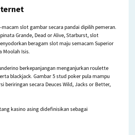
nternet
acam slot gambar secara pandai dipilih pemeran.
inata Grande, Dead or Alive, Starburst, slot
 menyodorkan beragam slot maju semacam Superior
 Moolah Isis.
nderino berkepanjangan menganjurkan roulette
 serta blackjack. Gambar 5 stud poker pula mampu
si beriringan secara Deuces Wild, Jacks or Better,
ang kasino asing didefinisikan sebagai