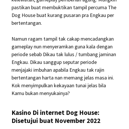
pastikan buat membuktikan tampil percuma The
Dog House buat kurang pusaran pra Engkau per
bertentangan.
Namun ragam tampil tak cakap mencadangkan
gameplay nun menyeramkan guna kala dengan
periode sebab Dikau tak lulus / tumbang jaminan
Engkau. Dikau sanggup seputar periode
menjajaki imbuhan apabila Engkau tak rajin
bertentangan harta nan memang jelas masa ini.
Kok menyimpulkan kekayaan tunai jelas bila
Kamu bukan menyukainya?
Kasino Di internet Dog House:
Disetujui buat November 2022