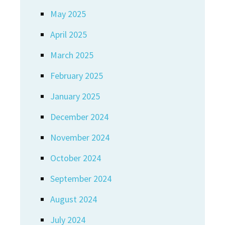
May 2025
April 2025
March 2025
February 2025
January 2025
December 2024
November 2024
October 2024
September 2024
August 2024
July 2024