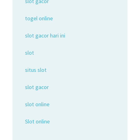
slot gacor
togel online
slot gacor hari ini
slot
situs slot
slot gacor
slot online
Slot online