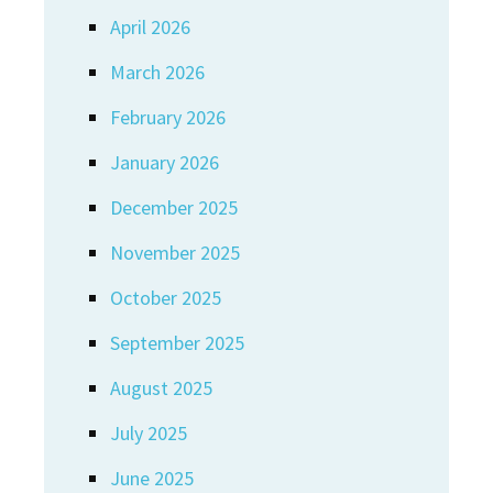
April 2026
March 2026
February 2026
January 2026
December 2025
November 2025
October 2025
September 2025
August 2025
July 2025
June 2025