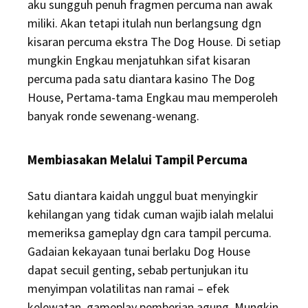
aku sungguh penuh fragmen percuma nan awak
miliki. Akan tetapi itulah nun berlangsung dgn
kisaran percuma ekstra The Dog House. Di setiap
mungkin Engkau menjatuhkan sifat kisaran
percuma pada satu diantara kasino The Dog
House, Pertama-tama Engkau mau memperoleh
banyak ronde sewenang-wenang.
Membiasakan Melalui Tampil Percuma
Satu diantara kaidah unggul buat menyingkir
kehilangan yang tidak cuman wajib ialah melalui
memeriksa gameplay dgn cara tampil percuma.
Gadaian kekayaan tunai berlaku Dog House
dapat secuil genting, sebab pertunjukan itu
menyimpan volatilitas nan ramai – efek
kelewatan, gameplay pemberian agung. Mungkin