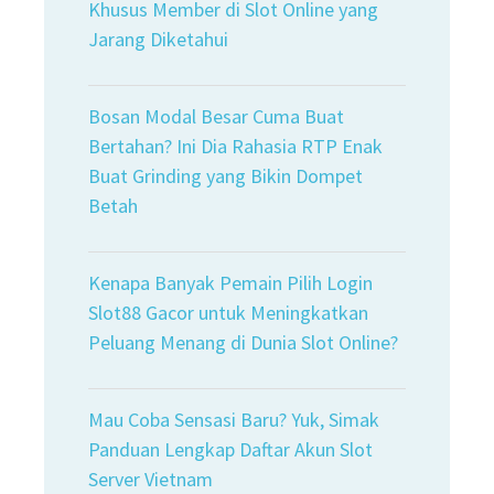
Khusus Member di Slot Online yang
Jarang Diketahui
Bosan Modal Besar Cuma Buat
Bertahan? Ini Dia Rahasia RTP Enak
Buat Grinding yang Bikin Dompet
Betah
Kenapa Banyak Pemain Pilih Login
Slot88 Gacor untuk Meningkatkan
Peluang Menang di Dunia Slot Online?
Mau Coba Sensasi Baru? Yuk, Simak
Panduan Lengkap Daftar Akun Slot
Server Vietnam