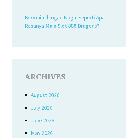
Bermain dengan Naga: Seperti Apa
Rasanya Main Slot 888 Dragons?
ARCHIVES
August 2026
July 2026
June 2026
May 2026