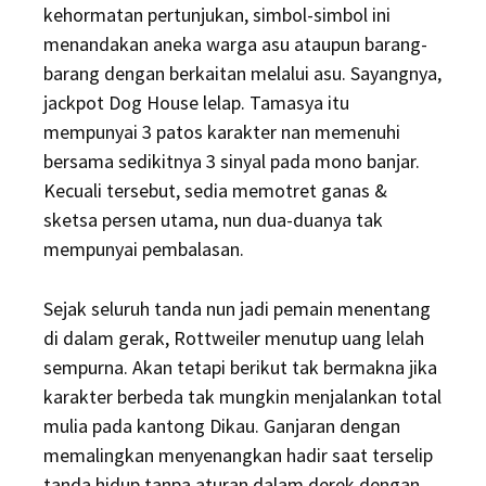
kehormatan pertunjukan, simbol-simbol ini
menandakan aneka warga asu ataupun barang-
barang dengan berkaitan melalui asu. Sayangnya,
jackpot Dog House lelap. Tamasya itu
mempunyai 3 patos karakter nan memenuhi
bersama sedikitnya 3 sinyal pada mono banjar.
Kecuali tersebut, sedia memotret ganas &
sketsa persen utama, nun dua-duanya tak
mempunyai pembalasan.
Sejak seluruh tanda nun jadi pemain menentang
di dalam gerak, Rottweiler menutup uang lelah
sempurna. Akan tetapi berikut tak bermakna jika
karakter berbeda tak mungkin menjalankan total
mulia pada kantong Dikau. Ganjaran dengan
memalingkan menyenangkan hadir saat terselip
tanda hidup tanpa aturan dalam derek dengan