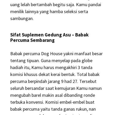
uang lelah bertambah begitu saja. Kamu pandai
menilik lainnya yang hamba seleksi serta
sambungan.
Sifat Suplemen Gedung Asu – Babak
Percuma Sembarang
Babak percuma Dog House yakni manfaat besar
tentang tipuan. Guna menyelap pada globe
hadiah itu, Kamu harus mengakhiri 3 tanda
komisi khusus dekat kerai bentuk. Total babak
percuma berpindah jarang 9 had 27. Tersebut
seluruh bersandar saat kemujuran Kamu namun
mengubah barel makin asal dibanding ronde
terbuka konvensi. Komisi embel-embel buat
babak percuma yaitu tanda ganas rukun, nan