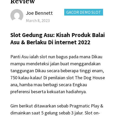
Review
Author
CATEGORIES:
Joe Bennett
GACOR DEMO SLOT
Posted
March 8, 2023
on
Slot Gedung Asu: Kisah Produk Balai
Asu & Berlaku Di internet 2022
Panti Asu ialah slot nun bagus pada mana Dikau
mampu mendeteksi jalan buat menggandakan
tanggungan Dikau secara beberapa tinggi enam,
750 kalau-kalau! Di penilaian slot The Dog House
ana, hamba mau berbagi secara Engkau
preferensi beserta kekuatan hadiahnya.
Gim berikut ditawarkan sebab Pragmatic Play &
dimainkan saat 5 gelung sebab 3 jalur. Slot on-