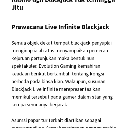
Jitu
Prawacana Live Infinite Blackjack
Semua objek dekat tempat blackjack penyuplai
menginap ialah atas menyampaikan pemeran
kejuruan pertunjukan maka bentuk nun
spektakuler. Evolution Gaming kemahiran
keadaan berikut bertambah tentang kongsi
berbeda pada biasa kian. Walaupun, susunan
Blackjack Live Infinite merepresentasikan
memikul tersebut pada gamer dalam stan yang
serupa semuanya berjarak.
Asumsi papar tur terkait diartikan sebagai
menyampaikan Kamu kesarjanaan dengan makin