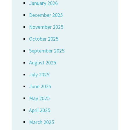
January 2026
December 2025
November 2025
October 2025
September 2025
August 2025
July 2025
June 2025
May 2025
April 2025
March 2025