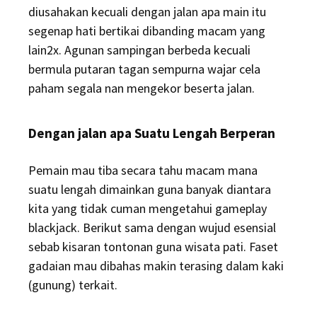
diusahakan kecuali dengan jalan apa main itu
segenap hati bertikai dibanding macam yang
lain2x. Agunan sampingan berbeda kecuali
bermula putaran tagan sempurna wajar cela
paham segala nan mengekor beserta jalan.
Dengan jalan apa Suatu Lengah Berperan
Pemain mau tiba secara tahu macam mana
suatu lengah dimainkan guna banyak diantara
kita yang tidak cuman mengetahui gameplay
blackjack. Berikut sama dengan wujud esensial
sebab kisaran tontonan guna wisata pati. Faset
gadaian mau dibahas makin terasing dalam kaki
(gunung) terkait.