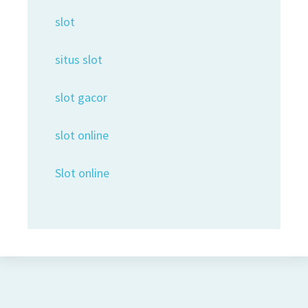
slot
situs slot
slot gacor
slot online
Slot online