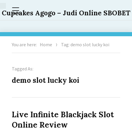
Menu
Cupcakes Agogo – Judi Online SBOBET
You are here:
Home
Tag: demo slot lucky koi
Tagged As:
demo slot lucky koi
Live Infinite Blackjack Slot
Online Review