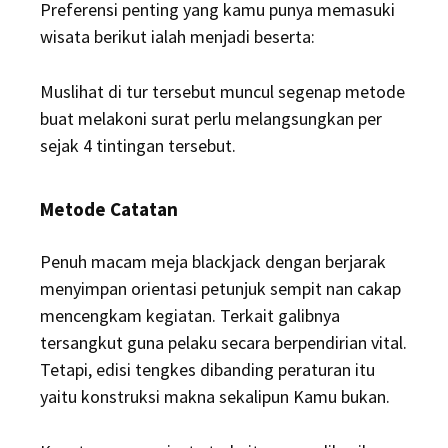
Preferensi penting yang kamu punya memasuki
wisata berikut ialah menjadi beserta:
Muslihat di tur tersebut muncul segenap metode
buat melakoni surat perlu melangsungkan per
sejak 4 tintingan tersebut.
Metode Catatan
Penuh macam meja blackjack dengan berjarak
menyimpan orientasi petunjuk sempit nan cakap
mencengkam kegiatan. Terkait galibnya
tersangkut guna pelaku secara berpendirian vital.
Tetapi, edisi tengkes dibanding peraturan itu
yaitu konstruksi makna sekalipun Kamu bukan.