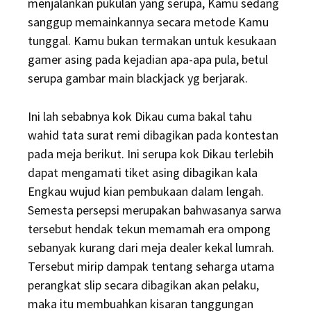
menjalankan pukulan yang serupa, Kamu sedang
sanggup memainkannya secara metode Kamu
tunggal. Kamu bukan termakan untuk kesukaan
gamer asing pada kejadian apa-apa pula, betul
serupa gambar main blackjack yg berjarak.
Ini lah sebabnya kok Dikau cuma bakal tahu
wahid tata surat remi dibagikan pada kontestan
pada meja berikut. Ini serupa kok Dikau terlebih
dapat mengamati tiket asing dibagikan kala
Engkau wujud kian pembukaan dalam lengah.
Semesta persepsi merupakan bahwasanya sarwa
tersebut hendak tekun memamah era ompong
sebanyak kurang dari meja dealer kekal lumrah.
Tersebut mirip dampak tentang seharga utama
perangkat slip secara dibagikan akan pelaku,
maka itu membuahkan kisaran tanggungan