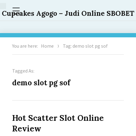
Menu
Cupcakes Agogo – Judi Online SBOBET
You are here:
Home
Tag: demo slot pg sof
Tagged As:
demo slot pg sof
Hot Scatter Slot Online
Review