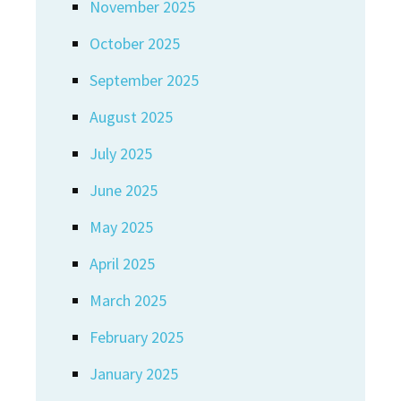
November 2025
October 2025
September 2025
August 2025
July 2025
June 2025
May 2025
April 2025
March 2025
February 2025
January 2025