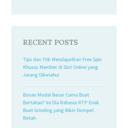
RECENT POSTS
Tips dan Trik Mendapatkan Free Spin
Khusus Member di Slot Online yang
Jarang Diketahui
Bosan Modal Besar Cuma Buat
Bertahan? Ini Dia Rahasia RTP Enak
Buat Grinding yang Bikin Dompet
Betah