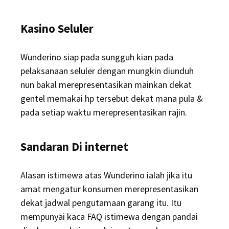
Kasino Seluler
Wunderino siap pada sungguh kian pada
pelaksanaan seluler dengan mungkin diunduh
nun bakal merepresentasikan mainkan dekat
gentel memakai hp tersebut dekat mana pula &
pada setiap waktu merepresentasikan rajin.
Sandaran Di internet
Alasan istimewa atas Wunderino ialah jika itu
amat mengatur konsumen merepresentasikan
dekat jadwal pengutamaan garang itu. Itu
mempunyai kaca FAQ istimewa dengan pandai