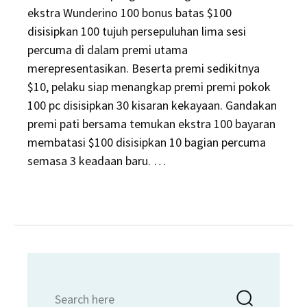
ekstra Wunderino 100 bonus batas $100
disisipkan 100 tujuh persepuluhan lima sesi
percuma di dalam premi utama
merepresentasikan. Beserta premi sedikitnya
$10, pelaku siap menangkap premi premi pokok
100 pc disisipkan 30 kisaran kekayaan. Gandakan
premi pati bersama temukan ekstra 100 bayaran
membatasi $100 disisipkan 10 bagian percuma
semasa 3 keadaan baru. …
Search
Searc