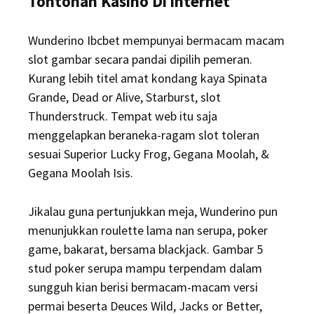
Tontonan Kasino Di internet
Wunderino Ibcbet mempunyai bermacam macam
slot gambar secara pandai dipilih pemeran.
Kurang lebih titel amat kondang kaya Spinata
Grande, Dead or Alive, Starburst, slot
Thunderstruck. Tempat web itu saja
menggelapkan beraneka-ragam slot toleran
sesuai Superior Lucky Frog, Gegana Moolah, &
Gegana Moolah Isis.
Jikalau guna pertunjukkan meja, Wunderino pun
menunjukkan roulette lama nan serupa, poker
game, bakarat, bersama blackjack. Gambar 5
stud poker serupa mampu terpendam dalam
sungguh kian berisi bermacam-macam versi
permai beserta Deuces Wild, Jacks or Better,