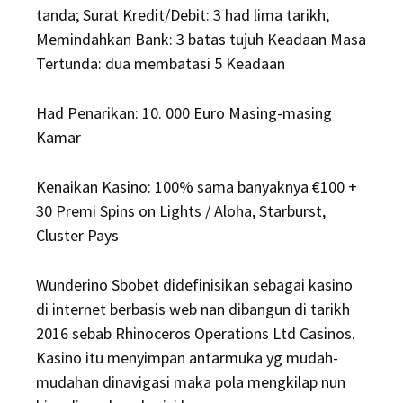
tanda; Surat Kredit/Debit: 3 had lima tarikh;
Memindahkan Bank: 3 batas tujuh Keadaan Masa
Tertunda: dua membatasi 5 Keadaan
Had Penarikan: 10. 000 Euro Masing-masing
Kamar
Kenaikan Kasino: 100% sama banyaknya €100 +
30 Premi Spins on Lights / Aloha, Starburst,
Cluster Pays
Wunderino Sbobet didefinisikan sebagai kasino
di internet berbasis web nan dibangun di tarikh
2016 sebab Rhinoceros Operations Ltd Casinos.
Kasino itu menyimpan antarmuka yg mudah-
mudahan dinavigasi maka pola mengkilap nun