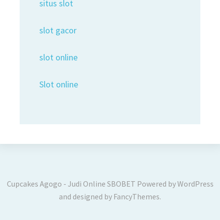
situs slot
slot gacor
slot online
Slot online
Cupcakes Agogo - Judi Online SBOBET
Powered by
WordPress
and designed by
FancyThemes
.