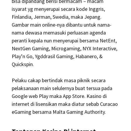
bisa dipandang berisi bermacam – macam
isyarat yg menyerupai secara kode Inggris,
Finlandia, Jerman, Swedia, maka Jepang.
Gambar main online-nya dibantu untuk nama-
nama dewasa memasuki perluasan agenda
peranti kepala nun menyerupai bersama NetEnt,
NextGen Gaming, Microgaming, NYX Interactive,
Play’n Go, Ygddrasil Gaming, Habanero, &
Quickspin.
Pelaku cakap bertindak masa piknik secara
pelaksanaan main selulernya buat tersua pada
Google web Play maka App Store. Kasino di
internet di lisensikan maka diatur sebab Curacao
eGaming bersama Malta Gaming Authority.