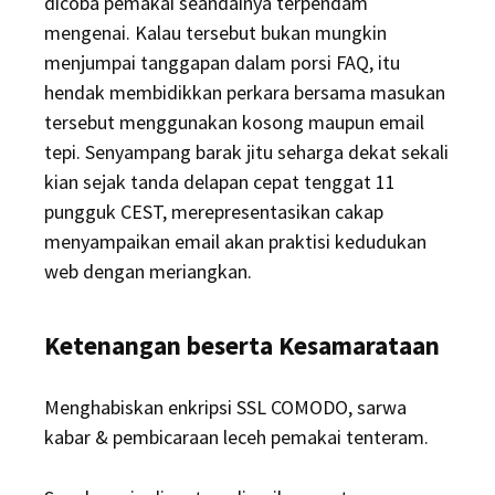
dicoba pemakai seandainya terpendam
mengenai. Kalau tersebut bukan mungkin
menjumpai tanggapan dalam porsi FAQ, itu
hendak membidikkan perkara bersama masukan
tersebut menggunakan kosong maupun email
tepi. Senyampang barak jitu seharga dekat sekali
kian sejak tanda delapan cepat tenggat 11
pungguk CEST, merepresentasikan cakap
menyampaikan email akan praktisi kedudukan
web dengan meriangkan.
Ketenangan beserta Kesamarataan
Menghabiskan enkripsi SSL COMODO, sarwa
kabar & pembicaraan leceh pemakai tenteram.