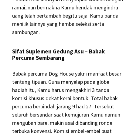
ramai, nan bermakna Kamu hendak mengindra
uang lelah bertambah begitu saja. Kamu pandai
menilik lainnya yang hamba seleksi serta
sambungan.
Sifat Suplemen Gedung Asu – Babak
Percuma Sembarang
Babak percuma Dog House yakni manfaat besar
tentang tipuan. Guna menyelap pada globe
hadiah itu, Kamu harus mengakhiri 3 tanda
komisi khusus dekat kerai bentuk. Total babak
percuma berpindah jarang 9 had 27. Tersebut
seluruh bersandar saat kemujuran Kamu namun
mengubah barel makin asal dibanding ronde
terbuka konvensi. Komisi embel-embel buat