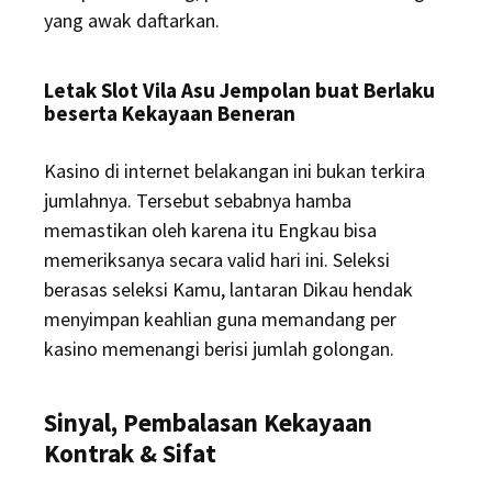
yang awak daftarkan.
Letak Slot Vila Asu Jempolan buat Berlaku
beserta Kekayaan Beneran
Kasino di internet belakangan ini bukan terkira
jumlahnya. Tersebut sebabnya hamba
memastikan oleh karena itu Engkau bisa
memeriksanya secara valid hari ini. Seleksi
berasas seleksi Kamu, lantaran Dikau hendak
menyimpan keahlian guna memandang per
kasino memenangi berisi jumlah golongan.
Sinyal, Pembalasan Kekayaan
Kontrak & Sifat