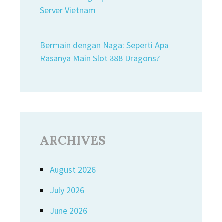
Server Vietnam
Bermain dengan Naga: Seperti Apa
Rasanya Main Slot 888 Dragons?
ARCHIVES
August 2026
July 2026
June 2026