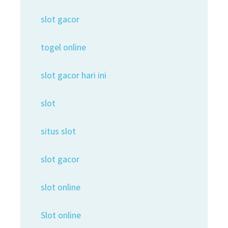
slot gacor
togel online
slot gacor hari ini
slot
situs slot
slot gacor
slot online
Slot online