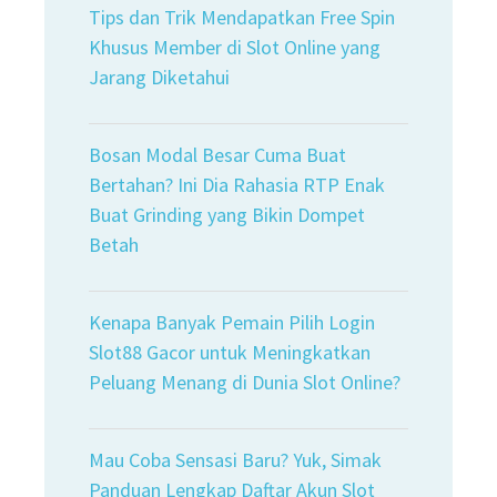
Tips dan Trik Mendapatkan Free Spin
Khusus Member di Slot Online yang
Jarang Diketahui
Bosan Modal Besar Cuma Buat
Bertahan? Ini Dia Rahasia RTP Enak
Buat Grinding yang Bikin Dompet
Betah
Kenapa Banyak Pemain Pilih Login
Slot88 Gacor untuk Meningkatkan
Peluang Menang di Dunia Slot Online?
Mau Coba Sensasi Baru? Yuk, Simak
Panduan Lengkap Daftar Akun Slot