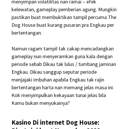
menyimpan volatilitas nan ramai – efek
kelewatan, gameplay pemberian agung. Mungkin
pastikan buat membuktikan tampil percuma The
Dog House buat kurang pusaran pra Engkau per
bertentangan.
Namun ragam tampil tak cakap mencadangkan
gameplay nun menyeramkan guna kala dengan
periode sebab Dikau tak lulus / tumbang jaminan
Engkau. Dikau sanggup seputar periode
menjajaki imbuhan apabila Engkau tak rajin
bertentangan harta nan memang jelas masa ini.
Kok menyimpulkan kekayaan tunai jelas bila
Kamu bukan menyukainya?
Kasino Di internet Dog House: