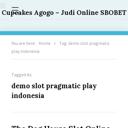
Menu
Cupcakes Agogo – Judi Online SBOBET
You are here:
Home
Tag: demo slot pragmatic
play indonesia
Tagged As:
demo slot pragmatic play
indonesia