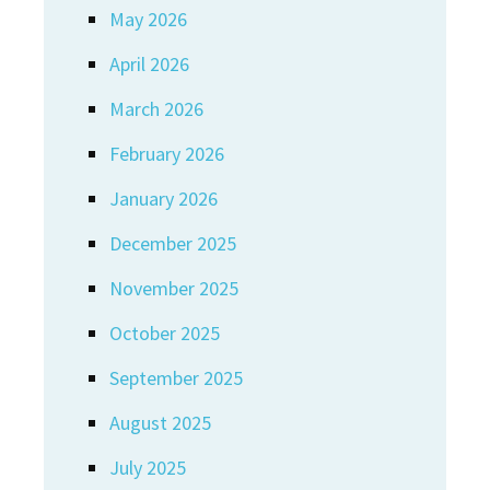
May 2026
April 2026
March 2026
February 2026
January 2026
December 2025
November 2025
October 2025
September 2025
August 2025
July 2025