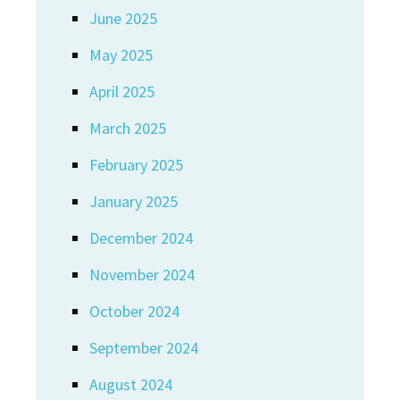
June 2025
May 2025
April 2025
March 2025
February 2025
January 2025
December 2024
November 2024
October 2024
September 2024
August 2024