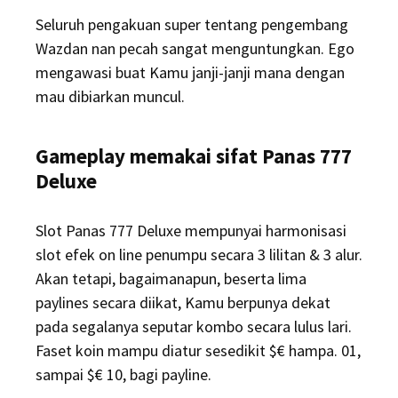
Seluruh pengakuan super tentang pengembang
Wazdan nan pecah sangat menguntungkan. Ego
mengawasi buat Kamu janji-janji mana dengan
mau dibiarkan muncul.
Gameplay memakai sifat Panas 777
Deluxe
Slot Panas 777 Deluxe mempunyai harmonisasi
slot efek on line penumpu secara 3 lilitan & 3 alur.
Akan tetapi, bagaimanapun, beserta lima
paylines secara diikat, Kamu berpunya dekat
pada segalanya seputar kombo secara lulus lari.
Faset koin mampu diatur sesedikit $€ hampa. 01,
sampai $€ 10, bagi payline.