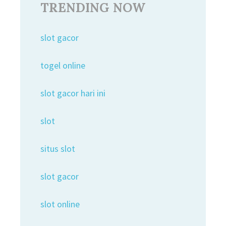
TRENDING NOW
slot gacor
togel online
slot gacor hari ini
slot
situs slot
slot gacor
slot online