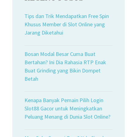
Tips dan Trik Mendapatkan Free Spin
Khusus Member di Slot Online yang
Jarang Diketahui
Bosan Modal Besar Cuma Buat
Bertahan? Ini Dia Rahasia RTP Enak
Buat Grinding yang Bikin Dompet
Betah
Kenapa Banyak Pemain Pilih Login
Slot88 Gacor untuk Meningkatkan
Peluang Menang di Dunia Slot Online?