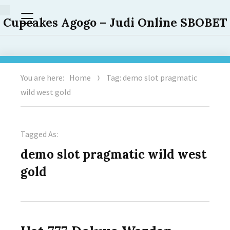
Menu
Cupcakes Agogo – Judi Online SBOBET
You are here:
Home
Tag: demo slot pragmatic
wild west gold
Tagged As:
demo slot pragmatic wild west
gold