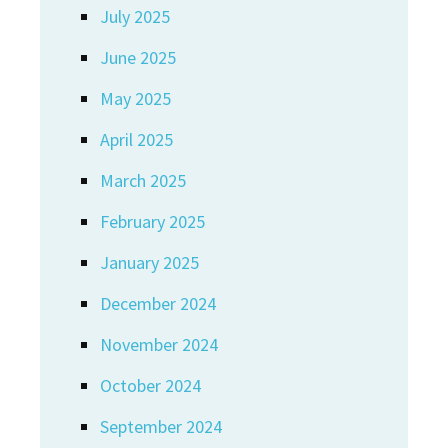
July 2025
June 2025
May 2025
April 2025
March 2025
February 2025
January 2025
December 2024
November 2024
October 2024
September 2024