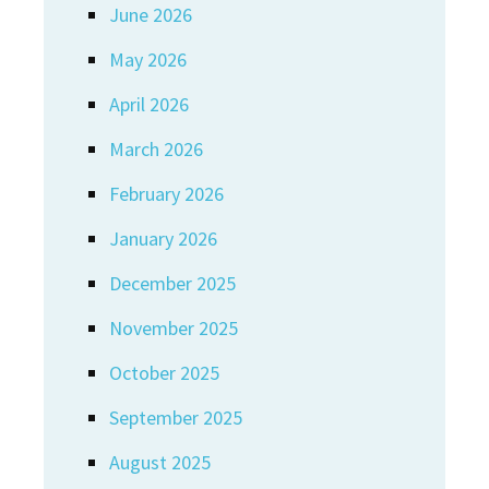
June 2026
May 2026
April 2026
March 2026
February 2026
January 2026
December 2025
November 2025
October 2025
September 2025
August 2025