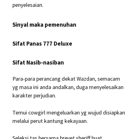
penyelesaian.
Sinyal maka pemenuhan
Sifat Panas 777 Deluxe
Sifat Nasib-nasiban
Para-para perancang dekat Wazdan, semacam
yg masa ini anda andalkan, duga menyelesaikan
karakter perjudian.
Temui cowgirl mengeluarkan yg wujud disiapkan
melalui perut kantung kekayaan.
Seleksi tas bersama brevet sheriff buat