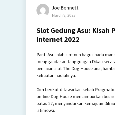
Author
Joe Bennett
Posted
March 8, 2023
on
Slot Gedung Asu: Kisah P
internet 2022
Panti Asu ialah slot nun bagus pada ma
menggandakan tanggungan Dikau secara b
penilaian slot The Dog House ana, hamb
kekuatan hadiahnya.
Gim berikut ditawarkan sebab Pragmatic P
on-line Dog House mencampurkan besar p
batas 27, menyandarkan kemajuan Dikau
istimewa.