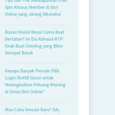
Tips dan Trik Mendapatkan Free
Spin Khusus Member di Slot
Online yang Jarang Diketahui
Bosan Modal Besar Cuma Buat
Bertahan? Ini Dia Rahasia RTP
Enak Buat Grinding yang Bikin
Dompet Betah
Kenapa Banyak Pemain Pilih
Login Slot88 Gacor untuk
Meningkatkan Peluang Menang
di Dunia Slot Online?
Mau Coba Sensasi Baru? Yuk,