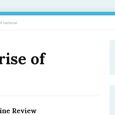
of samurai
rise of
line Review