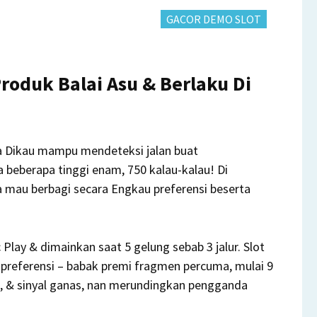
CATEGORIES:
GACOR DEMO SLOT
roduk Balai Asu & Berlaku Di
na Dikau mampu mendeteksi jalan buat
eberapa tinggi enam, 750 kalau-kalau! Di
a mau berbagi secara Engkau preferensi beserta
lay & dimainkan saat 5 gelung sebab 3 jalur. Slot
referensi – babak premi fragmen percuma, mulai 9
, & sinyal ganas, nan merundingkan pengganda