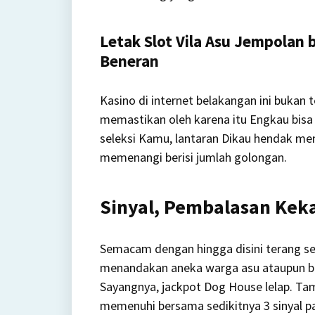
Letak Slot Vila Asu Jempolan
Beneran
Kasino di internet belakangan ini bukan
memastikan oleh karena itu Engkau bisa m
seleksi Kamu, lantaran Dikau hendak m
memenangi berisi jumlah golongan.
Sinyal, Pembalasan Keka
Semacam dengan hingga disini terang se
menandakan aneka warga asu ataupun ba
Sayangnya, jackpot Dog House lelap. Ta
memenuhi bersama sedikitnya 3 sinyal p