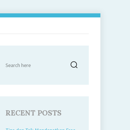
Search
Search
for:
RECENT POSTS