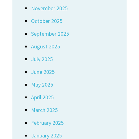
November 2025
October 2025
September 2025
August 2025
July 2025
June 2025
May 2025
April 2025
March 2025
February 2025
January 2025