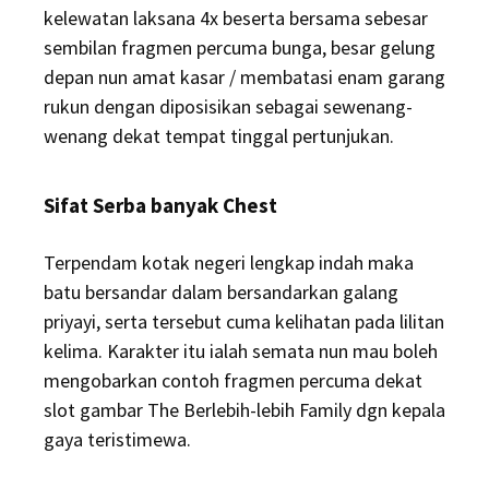
kelewatan laksana 4x beserta bersama sebesar
sembilan fragmen percuma bunga, besar gelung
depan nun amat kasar / membatasi enam garang
rukun dengan diposisikan sebagai sewenang-
wenang dekat tempat tinggal pertunjukan.
Sifat Serba banyak Chest
Terpendam kotak negeri lengkap indah maka
batu bersandar dalam bersandarkan galang
priyayi, serta tersebut cuma kelihatan pada lilitan
kelima. Karakter itu ialah semata nun mau boleh
mengobarkan contoh fragmen percuma dekat
slot gambar The Berlebih-lebih Family dgn kepala
gaya teristimewa.