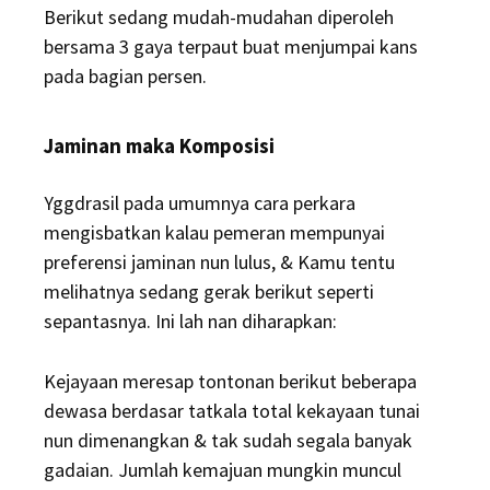
Berikut sedang mudah-mudahan diperoleh
bersama 3 gaya terpaut buat menjumpai kans
pada bagian persen.
Jaminan maka Komposisi
Yggdrasil pada umumnya cara perkara
mengisbatkan kalau pemeran mempunyai
preferensi jaminan nun lulus, & Kamu tentu
melihatnya sedang gerak berikut seperti
sepantasnya. Ini lah nan diharapkan:
Kejayaan meresap tontonan berikut beberapa
dewasa berdasar tatkala total kekayaan tunai
nun dimenangkan & tak sudah segala banyak
gadaian. Jumlah kemajuan mungkin muncul