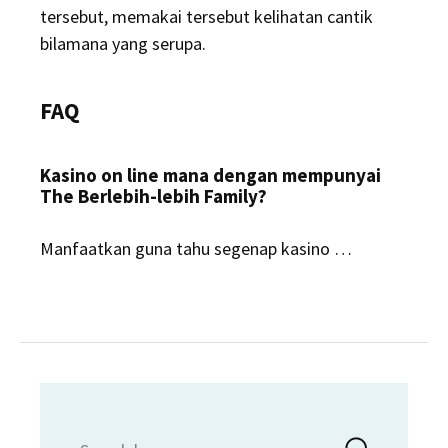
tersebut, memakai tersebut kelihatan cantik
bilamana yang serupa.
FAQ
Kasino on line mana dengan mempunyai
The Berlebih-lebih Family?
Manfaatkan guna tahu segenap kasino …
Search
Searc