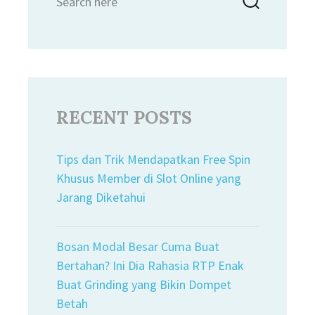
for:
RECENT POSTS
Tips dan Trik Mendapatkan Free Spin
Khusus Member di Slot Online yang
Jarang Diketahui
Bosan Modal Besar Cuma Buat
Bertahan? Ini Dia Rahasia RTP Enak
Buat Grinding yang Bikin Dompet
Betah