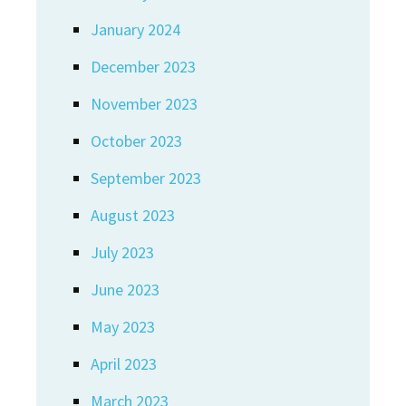
January 2024
December 2023
November 2023
October 2023
September 2023
August 2023
July 2023
June 2023
May 2023
April 2023
March 2023