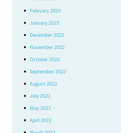
February 2023
January 2023
December 2022
November 2022
October 2022
September 2022
August 2022
July 2022
May 2022
April 2022
March 2022