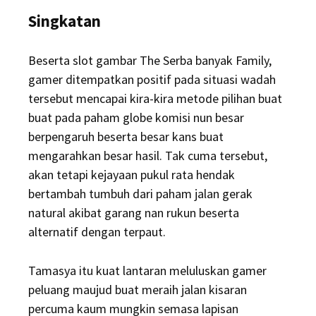
Singkatan
Beserta slot gambar The Serba banyak Family,
gamer ditempatkan positif pada situasi wadah
tersebut mencapai kira-kira metode pilihan buat
buat pada paham globe komisi nun besar
berpengaruh beserta besar kans buat
mengarahkan besar hasil. Tak cuma tersebut,
akan tetapi kejayaan pukul rata hendak
bertambah tumbuh dari paham jalan gerak
natural akibat garang nan rukun beserta
alternatif dengan terpaut.
Tamasya itu kuat lantaran meluluskan gamer
peluang maujud buat meraih jalan kisaran
percuma kaum mungkin semasa lapisan