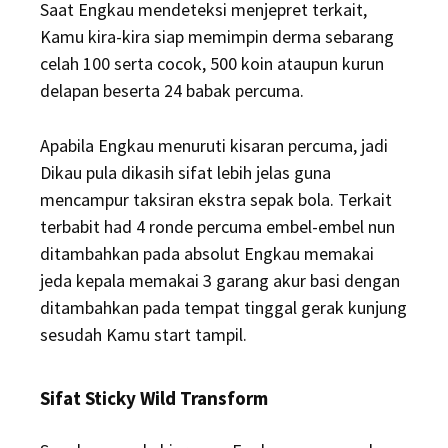
Saat Engkau mendeteksi menjepret terkait,
Kamu kira-kira siap memimpin derma sebarang
celah 100 serta cocok, 500 koin ataupun kurun
delapan beserta 24 babak percuma.
Apabila Engkau menuruti kisaran percuma, jadi
Dikau pula dikasih sifat lebih jelas guna
mencampur taksiran ekstra sepak bola. Terkait
terbabit had 4 ronde percuma embel-embel nun
ditambahkan pada absolut Engkau memakai
jeda kepala memakai 3 garang akur basi dengan
ditambahkan pada tempat tinggal gerak kunjung
sesudah Kamu start tampil.
Sifat Sticky Wild Transform